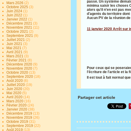
passé. Un système dématéria
Mars 2026
(2)
minima saisir les choses O
Octobre 2025
(3)
alors qu'il n'en est pas 
Juin 2024
(1)
d'agents du territoire don
Juin 2022
(1)
Aucun PV de la réunion de
Janvier 2022
(1)
Décembre 2021
(3)
Novembre 2021
(11)
11 janvier 2020 Arrêt sur i
Octobre 2021
(2)
Septembre 2021
(9)
Juillet 2021
(2)
Juin 2021
(3)
Mai 2021
(7)
Avril 2021
(9)
Mars 2021
(3)
Février 2021
(8)
Décembre 2020
(9)
Pour ceux qui se poseraient
Novembre 2020
(7)
l'écriture de l'article et l
Octobre 2020
(13)
Septembre 2020
(18)
Il est tout à fait normal q
Août 2020
(6)
Juillet 2020
(19)
Juin 2020
(20)
Mai 2020
(5)
Avril 2020
(14)
Partager cet article
Mars 2020
(16)
Février 2020
(24)
Janvier 2020
(38)
Décembre 2019
(13)
Novembre 2019
(26)
Octobre 2019
(31)
Septembre 2019
(22)
Août 2019
(13)