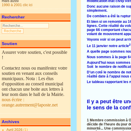
mais aussi
modification état civil)/ Rés
1990 à 2001 clic ici
Donc aucune raison de suppr
simplement.
De combien a été la ruptur
Rechercher
Et bien si on remonte au 1
lignes. Cette réalité du v
page 66 comportant chacune
volant de mouvement appare
Voyons voir si on peut arri
Soutien
2
Le 11 janvier notre article
A quelle page sommes nous
Assurer votre soutien, c'est possible
!
Nous sommes à la page 64 (
Aujourd'hui nous sommes à 
Soit le nombre de notificat
Contactez nous ou manifestez votre
D'un coté le nombre de noti
soutien en venant aux conseils
réalité date à l'appui nous
municipaux. Nota : Les élus
Le tableau rapportant les 
d'opposition au conseil municipal
ont chacun une boite aux lettres à
leur nom dans le hall de la Mairie.
nous écrire :
Il y a peut être 
orange.autrement@laposte.net
le sens de la con
1 Membre commission à Oran
Archives
décide de l'heure du jour d
minorité... Une commission
Avril 2026
(1)