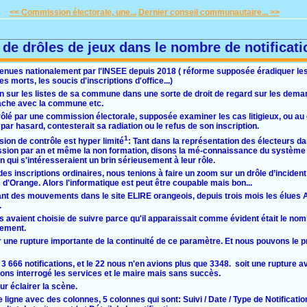
<< Commission électorale, une...
Dernier conseil communautaire... >>
 de drôles de jeux dans le nombre de notificati
 tenues nationalement par l'INSEE depuis 2018 ( réforme supposée éradiquer les
s morts, les soucis d'inscriptions d'office...)
in sur les listes de sa commune dans une sorte de droit de regard sur les deman
ttache avec la commune etc.
rôlé par une commission électorale, supposée examiner les cas litigieux, ou au
ar hasard, contesterait sa radiation ou le refus de son inscription.
1
ion de contrôle est hyper limité
: Tant dans la représentation des électeurs 
ion par an et même la non formation, disons la mé-connaissance du système e
qui s'intéresseraient un brin sérieusement à leur rôle.
des inscriptions ordinaires, nous tenions à faire un zoom sur un drôle d’incident
 d'Orange. Alors l'informatique est peut être coupable mais bon...
lant des mouvements dans le site ELIRE orangeois, depuis trois mois les élues
.
 avaient choisie de suivre parce qu'il apparaissait comme évident était le nomb
rement.
er une rupture importante de la continuité de ce paramètre. Et nous pouvons le p
 3 666 notifications, et le 22 nous n'en avions plus que 3348. soit une rupture 
ons interrogé les services et le maire mais sans succès.
ur éclairer la scène.
 ligne avec des colonnes, 5 colonnes qui sont: Suivi / Date / Type de Notification