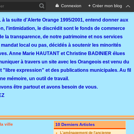
Connexion
+
Créer mon blog
 à la suite d'Alerte Orange 1995/2001, entend donner aux
, l'intimidation, le discrédit sont le fonds de commerce
de la transparence, de notre patrimoine et nos services
 mandat local ou pas, décidés à soutenir les minorités
ves. Anne Marie HAUTANT et Christine BADINIER élues
mmuniquer à travers un site avec les Orangeois est venu du
 "libre expression" et des publications municipales. Au fil
ne mémoire, un outil de travail.
ouvons être partout et avons besoin de vous.
EZ
a ville
10 Derniers Articles
L'aménagement de l'ancienne