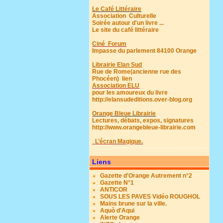
Le Café Littéraire
Association Culturelle
Soirée autour d'un livre ...
Le site du café littéraire
Ciné Forum
Impasse du parlement 84100 Orange
Librairie Elan Sud
Rue de Rome(ancienne rue des
Phocéen)
lien
Association ELU
pour les amoureux du livre
http://elansudeditions.over-blog.org
Orange Bleue Librairie
Lectures, débats, expos, signatures
http://www.orangebleue-librairie.com
L’écran Magique.
Liens
Gazette d'Orange Autrement n°2
Gazette N°1
ANTICOR
SOUS LES PAVES Vidéo ROUGHOL
Mains brune sur la ville.
Aquò d'Aqui
Alerte Orange