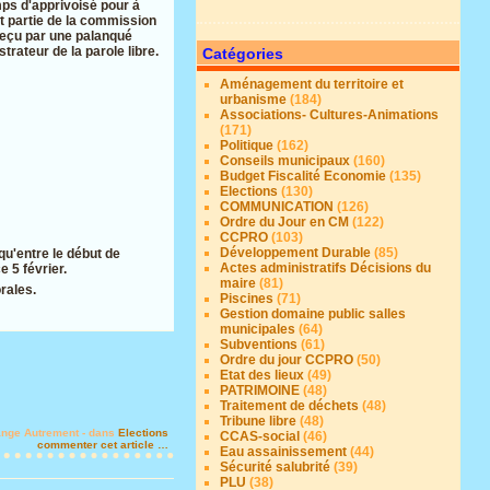
emps d'apprivoisé pour à
nt partie de la commission
reçu par une palanqué
rateur de la parole libre.
Catégories
Aménagement du territoire et
urbanisme
(184)
Associations- Cultures-Animations
(171)
Politique
(162)
Conseils municipaux
(160)
Budget Fiscalité Economie
(135)
Elections
(130)
COMMUNICATION
(126)
Ordre du Jour en CM
(122)
CCPRO
(103)
Développement Durable
(85)
qu'entre le début de
Actes administratifs Décisions du
e 5 février.
maire
(81)
orales.
Piscines
(71)
Gestion domaine public salles
municipales
(64)
Subventions
(61)
Ordre du jour CCPRO
(50)
Etat des lieux
(49)
PATRIMOINE
(48)
Traitement de déchets
(48)
Tribune libre
(48)
ange Autrement
-
dans
Elections
CCAS-social
(46)
commenter cet article
…
Eau assainissement
(44)
Sécurité salubrité
(39)
PLU
(38)