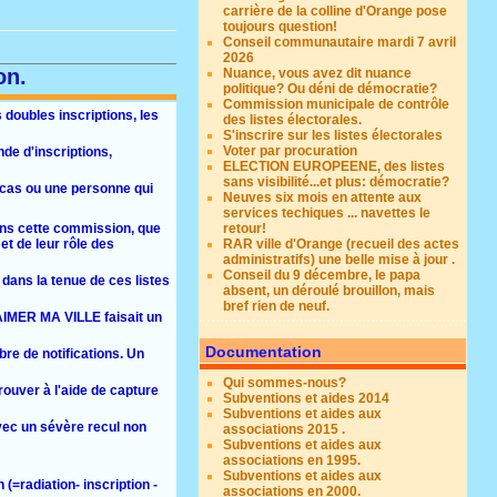
carrière de la colline d'Orange pose
toujours question!
Conseil communautaire mardi 7 avril
2026
on.
Nuance, vous avez dit nuance
politique? Ou déni de démocratie?
Commission municipale de contrôle
 doubles inscriptions, les
des listes électorales.
S'inscrire sur les listes électorales
Voter par procuration
de d'inscriptions,
ELECTION EUROPEENE, des listes
sans visibilité...et plus: démocratie?
 cas ou une personne qui
Neuves six mois en attente aux
services techiques ... navettes le
dans cette commission, que
retour!
t de leur rôle des
RAR ville d'Orange (recueil des actes
administratifs) une belle mise à jour .
Conseil du 9 décembre, le papa
 dans la tenue de ces listes
absent, un déroulé brouillon, mais
bref rien de neuf.
 AIMER MA VILLE faisait un
Documentation
re de notifications. Un
Qui sommes-nous?
rouver à l'aide de capture
Subventions et aides 2014
Subventions et aides aux
avec un sévère recul non
associations 2015 .
Subventions et aides aux
associations en 1995.
Subventions et aides aux
 (=radiation- inscription -
associations en 2000.