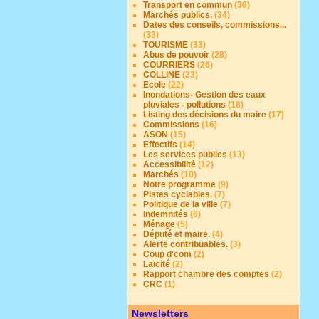
Transport en commun
(36)
Marchés publics.
(34)
Dates des conseils, commissions...
(33)
TOURISME
(33)
Abus de pouvoir
(28)
COURRIERS
(26)
COLLINE
(23)
Ecole
(22)
Inondations- Gestion des eaux
pluviales - pollutions
(18)
Listing des décisions du maire
(17)
Commissions
(16)
ASON
(15)
Effectifs
(14)
Les services publics
(13)
Accessibilité
(12)
Marchés
(10)
Notre programme
(9)
Pistes cyclables.
(7)
Politique de la ville
(7)
Indemnités
(6)
Ménage
(5)
Député et maire.
(4)
Alerte contribuables.
(3)
Coup d'com
(2)
Laïcité
(2)
Rapport chambre des comptes
(2)
CRC
(1)
Newsletters