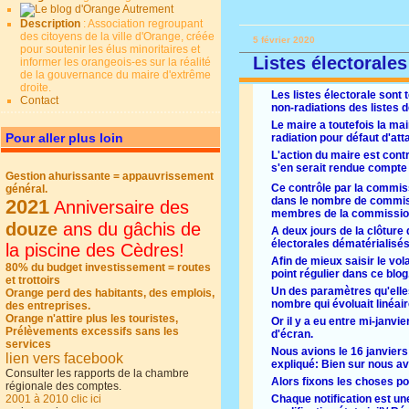
Description
: Association regroupant
des citoyens de la ville d'Orange, créée
5 février 2020
pour soutenir les élus minoritaires et
Listes électorales
informer les orangeois-es sur la réalité
de la gouvernance du maire d'extrême
droite.
Les listes électorale sont
Contact
non-radiations des listes de
Le maire a toutefois la ma
Pour aller plus loin
radiation pour défaut d'a
L'action du maire est cont
s'en serait rendue compte p
Gestion ahurissante = appauvrissement
Ce contrôle par la commiss
général.
dans le nombre de commiss
2021
Anniversaire des
membres de la commission 
douze
ans du gâchis de
A deux jours de la clôture 
électorales dématérialisés
la piscine des Cèdres!
Afin de mieux saisir le vo
80% du budget investissement = routes
point régulier dans ce blog
et trottoirs
Un des paramètres qu'elles
Orange perd des habitants, des emplois,
nombre qui évoluait linéai
des entreprises.
Orange n'attire plus les touristes,
Or il y a eu entre mi-janvi
Prélèvements excessifs sans les
d'écran.
services
Nous avions le 16 janviers
lien vers facebook
expliqué: Bien sur nous av
Consulter les rapports de la chambre
Alors fixons les choses po
régionale des comptes.
2001 à 2010 clic ici
Chaque notification est une