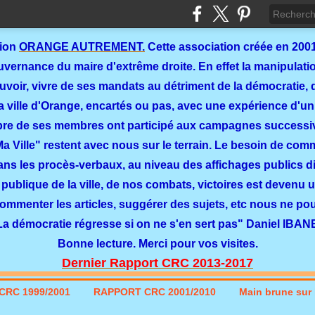
tion
ORANGE AUTREMENT.
Cette association créée en 2001
ernance du maire d'extrême droite. En effet la manipulation
ouvoir, vivre de ses mandats au détriment de la démocratie, 
a ville d'Orange, encartés ou pas, avec une expérience d'un
re de ses membres ont participé aux campagnes successi
 Ma Ville" restent avec nous sur le terrain. Le besoin de co
dans les procès-verbaux, au niveau des affichages publics dit
 publique de la ville, de nos combats, victoires est devenu u
commenter les articles, suggérer des sujets, etc nous ne p
La démocratie régresse si on ne s'en sert pas" Daniel IBAN
Bonne lecture. Merci pour vos visites.
Dernier Rapport CRC 2013-2017
CRC 1999/2001
RAPPORT CRC 2001/2010
Main brune sur l