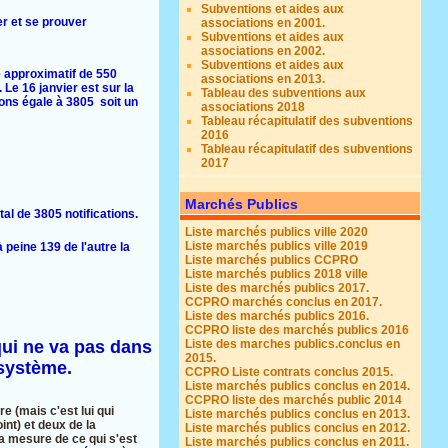
Subventions et aides aux
er et se prouver
associations en 2001.
Subventions et aides aux
associations en 2002.
Subventions et aides aux
e approximatif de 550
associations en 2013.
Le 16 janvier est sur la
Tableau des subventions aux
ions égale à 3805 soit un
associations 2018
Tableau récapitulatif des subventions
2016
Tableau récapitulatif des subventions
2017
Marchés Publics
al de 3805 notifications.
Liste marchés publics ville 2020
Liste marchés publics ville 2019
 peine 139 de l'autre la
Liste marchés publics CCPRO
Liste marchés publics 2018 ville
Liste des marchés publics 2017.
CCPRO marchés conclus en 2017.
Liste des marchés publics 2016.
CCPRO liste des marchés publics 2016
qui ne va pas dans
Liste des marches publics.conclus en
2015.
 système.
CCPRO Liste contrats conclus 2015.
Liste marchés publics conclus en 2014.
CCPRO liste des marchés public 2014
e (mais c'est lui qui
Liste marchés publics conclus en 2013.
int) et deux de la
Liste marchés publics conclus en 2012.
la mesure de ce qui s'est
Liste marchés publics conclus en 2011.