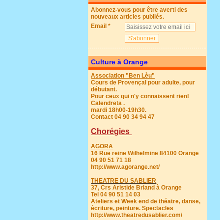
Abonnez-vous pour être averti des
nouveaux articles publiés.
Email
Culture à Orange
Association "Ben Lèu"
Cours de Provençal pour adulte, pour
débutant.
Pour ceux qui n'y connaissent rien!
Calendreta .
mardi 18h00-19h30.
Contact 04 90 34 94 47
Chorégies
AGORA
16 Rue reine Wilhelmine 84100 Orange
04 90 51 71 18
http://www.agorange.net/
THEATRE DU SABLIER
37, Crs Aristide Briand à Orange
Tel 04 90 51 14 03
Ateliers et Week end de théatre, danse,
écriture, peinture. Spectacles
http://www.theatredusablier.com/