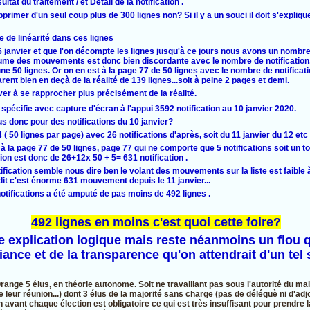
ultat du traitement / et Détail de la notification .
imer d'un seul coup plus de 300 lignes non? Si il y a un souci il doit s'expliqu
e de linéarité dans ces lignes
6 janvier et que l'on décompte les lignes jusqu'à ce jours nous avons un nombr
olume des mouvements est donc bien discordante avec le nombre de notification. 
 50 lignes. Or on en est à la page 77 de 50 lignes avec le nombre de notificat
nt bien en deçà de la réalité de 139 lignes...soit à peine 2 pages et demi.
ver à se rapprocher plus précisément de la réalité.
spécifie avec capture d'écran à l'appui 3592 notification au 10 janvier 2020.
 donc pour des notifications du 10 janvier?
 50 lignes par page) avec 26 notifications d'après, soit du 11 janvier du 12 etc
la page 77 de 50 lignes, page 77 qui ne comporte que 5 notifications soit un tot
ion est donc de 26+12x 50 + 5= 631 notification .
fication semble nous dire ben le volant des mouvements sur la liste est faible à
 dit c'est énorme 631 mouvement depuis le 11 janvier...
notifications a été amputé de pas moins de 492 lignes .
492 lignes en moins c'est quoi cette foire?
une explication logique mais reste néanmoins un flou 
fiance et de la transparence qu'on attendrait d'un tel
ge 5 élus, en théorie autonome. Soit ne travaillant pas sous l'autorité du mair
e leur réunion...) dont 3 élus de la majorité sans charge (pas de déléguè ni d'adjo
 avant chaque élection est obligatoire ce qui est très insuffisant pour prendre 