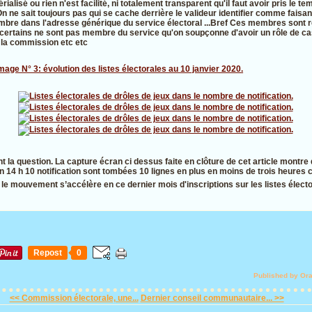
lisé ou rien n'est facilité, ni totalement transparent qu'il faut avoir pris le t
n ne sait toujours pas qui se cache derrière le valideur identifier comme faisa
membre dans l'adresse générique du service électoral ...Bref Ces membres sont 
t certains ne sont pas membre du service qu'on soupçonne d'avoir un rôle de cast
 la commission etc etc
mage N° 3: évolution des listes électorales au 10 janvier 2020.
 la question. La capture écran ci dessus faite en clôture de cet article montre 
a fin 14 h 10 notification sont tombées 10 lignes en plus en moins de trois heures c
ue le mouvement s’accélère en ce dernier mois d'inscriptions sur les listes élect
Repost
0
Published by Or
<< Commission électorale, une...
Dernier conseil communautaire... >>