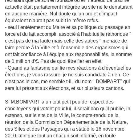
l'existant que ce soit en surface ou en hauteur. La piscine
actuelle était parfaitement intégrée au site ne le dénaturant
en aucune manière. Nul doute qu'un projet d'impact
équivalent n'aurait pas subit le même refus.
- seul l'entêtement du Maire et sa politique du passage en
force et du fait accompli, associé à l'habituelle réthorique "
c'est pas de ma faute mais celle des autres " menace de
faire perdre à la Ville et à l'ensemble des organismes qui
ont fait confiance à l'équipe aux responsabilités, la somme
de 1 million d'€. Pas de quoi être fier en effet.
- Quand au fantasme qui lie mes réactions à d'éventuelles
élections, je vous rassure: je ne suis candidate à rien. Ce
n'est pas le cas, me semble t-il, du nom " BOMPART" qui
sera lui présent aux élections, et sur plusieurs cantons.
Si M.BOMPART a un tout petit peu de respect des
concitoyens qui votent pour lui, il serait bon qu'il publie, in
extenso, sur le site de la Ville, le compte-rendu de la
réunion de la Commission Départementale de la Nature,
des Sites et des Paysages qui a statué le 16 novembre
2010, afin que tout un chacun soit informé, en toute