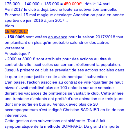
175 000 + 140 000 + 135 000 =
450 000€!!
dès le 14 avril
Avril 2017 le club a déjà touché toute sa subvention annuelle.
Et conseil 15 mai magique décalage: Attention on parle en année
sportive de juin 2016 à juin 2017...
Alors
15 MAI 2017
-
150 000€
sont votées
en avance
pour la saison 2017/2018 tout
en planifiant un plus qu'improbable calendrier des autres
versement.
Anecdotique?
- 2000 et 3000 € sont attribués pour des actions au titre du
contrat de ville...soit celles concernant réellement la population.
Jusqu'à présent ce club se prévalait de ses actions sociales dans
3
le quartier pour justifier cette astronomique
subvention.
L'an passé, l'action associée au contrat de ville "quartier de haut
niveau" avait mobilisé plus de 100 enfants sur une semaine
durant les vacances de printemps se vantait le club. Cette année
une trentaine d'enfants ont profité d'une animation sur trois jours
dont une sortie en bus au Ventoux avec plus de 20
accompagnateurs s'est indigné Christine BADINIER en fin de son
intervention.
Cette gestion des subventions est sidérante. Tout à fait
symptomatique de la méthode BOMPARD. Du grand n'importe