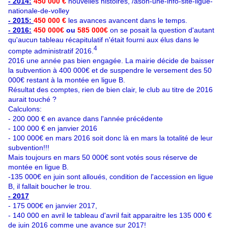
- 2014:
450 000 €
nouvelles histoires,
/ason-une-info-site-ligue-
nationale-de-volley
- 2015:
450 000 €
les avances avancent dans le temps.
- 2016:
450 000€
ou
585 000€
on se posait la question d'autant
qu'aucun tableau récapitulatif n'était fourni aux élus dans le
4
compte administratif 2016.
2016 une année pas bien engagée. La mairie décide de baisser
la subvention à 400 000€ et de suspendre le versement des 50
000€ restant à la montée en ligue B.
Résultat des comptes, rien de bien clair, le club au titre de 2016
aurait touché ?
Calculons:
- 200 000 € en avance dans l'année précédente
- 100 000 € en janvier 2016
- 100 000€ en mars 2016 soit donc là en mars la totalité de leur
subvention!!!
Mais toujours en mars 50 000€ sont votés sous réserve de
montée en ligue B.
-135 000€ en juin sont alloués, condition de l'accession en ligue
B, il fallait boucher le trou.
- 2017
- 175 000€ en janvier 2017,
- 140 000 en avril le tableau d'avril fait apparaitre les 135 000 €
de juin 2016 comme une avance sur 2017!