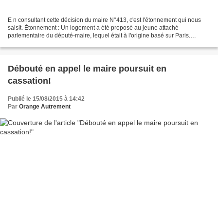
E n consultant cette décision du maire N°413, c'est l'étonnement qui nous
saisit. Étonnement : Un logement a été proposé au jeune attaché
parlementaire du député-maire, lequel était à l'origine basé sur Paris.
Décision du 17 décembre 2014. Et ce n'est...
Débouté en appel le maire poursuit en
cassation!
Publié le 15/08/2015 à 14:42
Par
Orange Autrement