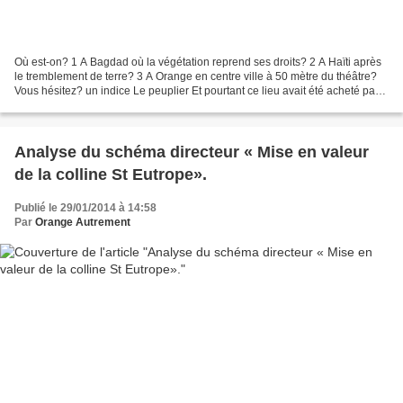
Où est-on? 1 A Bagdad où la végétation reprend ses droits? 2 A Haïti après
le tremblement de terre? 3 A Orange en centre ville à 50 mètre du théâtre?
Vous hésitez? un indice Le peuplier Et pourtant ce lieu avait été acheté par
la mairie avant 1995 pour...
Analyse du schéma directeur « Mise en valeur
de la colline St Eutrope».
Publié le 29/01/2014 à 14:58
Par
Orange Autrement