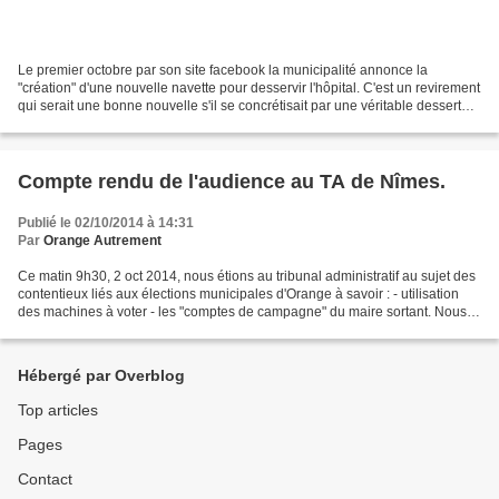
Le premier octobre par son site facebook la municipalité annonce la
"création" d'une nouvelle navette pour desservir l'hôpital. C'est un revirement
qui serait une bonne nouvelle s'il se concrétisait par une véritable desserte (
à l’instar de ce qu'il...
Compte rendu de l'audience au TA de Nîmes.
Publié le 02/10/2014 à 14:31
Par
Orange Autrement
Ce matin 9h30, 2 oct 2014, nous étions au tribunal administratif au sujet des
contentieux liés aux élections municipales d'Orange à savoir : - utilisation
des machines à voter - les "comptes de campagne" du maire sortant. Nous
n'étions pas les seuls,...
Hébergé par Overblog
Top articles
Pages
Contact