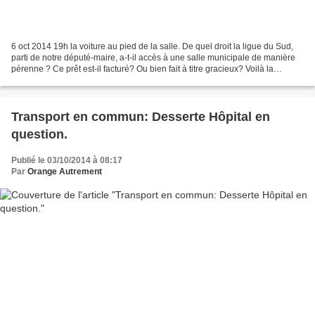
6 oct 2014 19h la voiture au pied de la salle. De quel droit la ligue du Sud,
parti de notre député-maire, a-t-il accès à une salle municipale de manière
pérenne ? Ce prêt est-il facturé? Ou bien fait à titre gracieux? Voilà la
question qui a été posée...
Transport en commun: Desserte Hôpital en
question.
Publié le 03/10/2014 à 08:17
Par
Orange Autrement