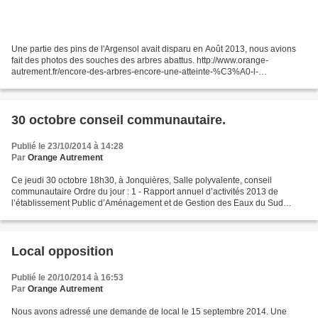
Une partie des pins de l'Argensol avait disparu en Août 2013, nous avions
fait des photos des souches des arbres abattus. http://www.orange-
autrement.fr/encore-des-arbres-encore-une-atteinte-%C3%A0-l-
indentit%C3%A9-d-un-quartier Aujourd'hui une internaute...
30 octobre conseil communautaire.
Publié le 23/10/2014 à 14:28
Par
Orange Autrement
Ce jeudi 30 octobre 18h30, à Jonquières, Salle polyvalente, conseil
communautaire Ordre du jour : 1 - Rapport annuel d’activités 2013 de
l’établissement Public d’Aménagement et de Gestion des Eaux du Sud
Ouest Mont Ventoux (EPAGE SOMV) – Rapporteur :...
Local opposition
Publié le 20/10/2014 à 16:53
Par
Orange Autrement
Nous avons adressé une demande de local le 15 septembre 2014. Une