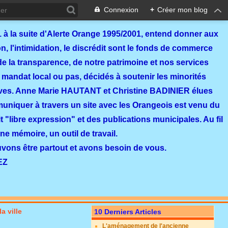
Connexion
+
Créer mon blog
 à la suite d'Alerte Orange 1995/2001, entend donner aux
, l'intimidation, le discrédit sont le fonds de commerce
de la transparence, de notre patrimoine et nos services
 mandat local ou pas, décidés à soutenir les minorités
ves. Anne Marie HAUTANT et Christine BADINIER élues
mmuniquer à travers un site avec les Orangeois est venu du
 "libre expression" et des publications municipales. Au fil
ne mémoire, un outil de travail.
ouvons être partout et avons besoin de vous.
EZ
a ville
10 Derniers Articles
L'aménagement de l'ancienne