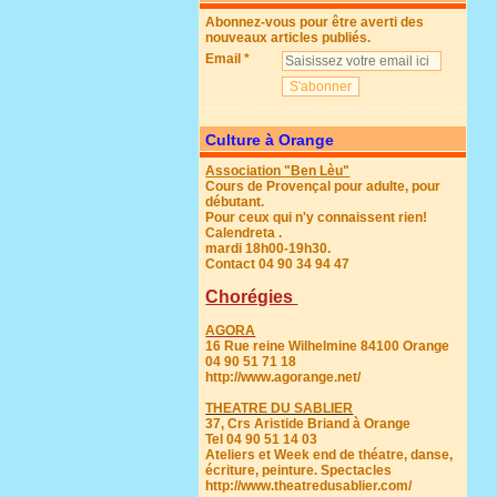
Abonnez-vous pour être averti des
nouveaux articles publiés.
Email
Culture à Orange
Association "Ben Lèu"
Cours de Provençal pour adulte, pour
débutant.
Pour ceux qui n'y connaissent rien!
Calendreta .
mardi 18h00-19h30.
Contact 04 90 34 94 47
Chorégies
AGORA
16 Rue reine Wilhelmine 84100 Orange
04 90 51 71 18
http://www.agorange.net/
THEATRE DU SABLIER
37, Crs Aristide Briand à Orange
Tel 04 90 51 14 03
Ateliers et Week end de théatre, danse,
écriture, peinture. Spectacles
http://www.theatredusablier.com/