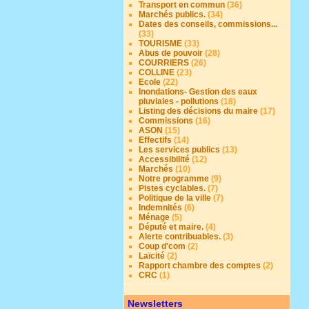
Transport en commun
(36)
Marchés publics.
(34)
Dates des conseils, commissions...
(33)
TOURISME
(33)
Abus de pouvoir
(28)
COURRIERS
(26)
COLLINE
(23)
Ecole
(22)
Inondations- Gestion des eaux
pluviales - pollutions
(18)
Listing des décisions du maire
(17)
Commissions
(16)
ASON
(15)
Effectifs
(14)
Les services publics
(13)
Accessibilité
(12)
Marchés
(10)
Notre programme
(9)
Pistes cyclables.
(7)
Politique de la ville
(7)
Indemnités
(6)
Ménage
(5)
Député et maire.
(4)
Alerte contribuables.
(3)
Coup d'com
(2)
Laïcité
(2)
Rapport chambre des comptes
(2)
CRC
(1)
Newsletters