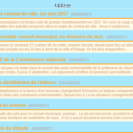
1
2
3
>
>>
é contrat de ville: 1er juin 2017
(
30/10/2017
)
s municipales ont toutes subi de grands chamboulement en 2017. En voici ce coup-c
ettes des activités proposés dans le cadre du contrat de ville . Nous n’oublierons...
cevable conseil municipal, en dessous de tout.
(
28/10/2017
)
nseil ce vendredi 27 octobre 9h du matin, premier dossier, devait avoir lieu un déba
es projets sur les 10 ans à venir de la ville d'Orange. Or les élus d'opposition...
IS de la Commission nationale
(
24/10/2017
)
st paru ce matin dans le recueil des actes administratifs de la préfecture du Vaucl
ix contre, 0 pour, 0 abstention. Les arguments (chiffres et données) sont édifiants...
déchèteries de l'interco.
(
21/10/2017
)
us établissions à la faveur d'un nouveau changement d'horaires un tableau comparati
 celles des communes environnantes. Depuis lors il y a eu plusieurs changements1.
t en annexe
(
20/10/2017
)
n des plis pour le conseil municipal, surprise... Le pli est minuscule, pourtant le d
e trentaine de centimètre de haut... Il n'y a aucun document annexe joint concern
es du député.
(
20/10/2017
)