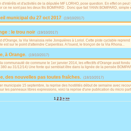
n d'intérêts et d'activités de la députée MF LORHO, pose question. En effet on peut
 or ce ne sont pas les deux fils BOMPARD . Donc que fait YANN BOMPARD, simple é
eil municipal du 27 oct 2017
(
19/10/2017
)
ge : le trou noir
(
19/10/2017
)
t d'Orange, la Via Venaissia relie Jonquières à Loriol. Cette piste cyclable reprend 
 est sur le point d'atteindre Carpentras. A l'ouest, le tronçon de la Via Rhona...
e, à Orange.
(
19/10/2017
)
 la communauté de commune le 1er janvier 2014, les effectifs d'Orange avait fondu 
 380 au 31/12/14) Une fonte qui semblait être dans la lignée de la pensée BOMP
e, des nouvelles pas toutes fraîches.
(
18/10/2017
)
ter municipale 15 septembre, la reprise des hostilités début de semaine avec rec
sur les panneaux libres expressions, voici la reprise d'une publication du micro parti
1
2
3
>
>>