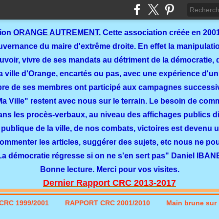
tion
ORANGE AUTREMENT.
Cette association créée en 2001
ernance du maire d'extrême droite. En effet la manipulation
ouvoir, vivre de ses mandats au détriment de la démocratie, 
a ville d'Orange, encartés ou pas, avec une expérience d'un
re de ses membres ont participé aux campagnes successi
 Ma Ville" restent avec nous sur le terrain. Le besoin de co
dans les procès-verbaux, au niveau des affichages publics dit
 publique de la ville, de nos combats, victoires est devenu u
commenter les articles, suggérer des sujets, etc nous ne p
La démocratie régresse si on ne s'en sert pas" Daniel IBAN
Bonne lecture. Merci pour vos visites.
Dernier Rapport CRC 2013-2017
CRC 1999/2001
RAPPORT CRC 2001/2010
Main brune sur l