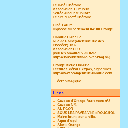
Le Café Littéraire
Association Culturelle
Soirée autour d'un livre ...
Le site du café littéraire
Ciné Forum
Impasse du parlement 84100 Orange
Librairie Elan Sud
Rue de Rome(ancienne rue des
Phocéen)
lien
Association ELU
pour les amoureux du livre
http://elansudeditions.over-blog.org
Orange Bleue Librairie
Lectures, débats, expos, signatures
http://www.orangebleue-librairie.com
L’écran Magique.
Liens
Gazette d'Orange Autrement n°2
Gazette N°1
ANTICOR
SOUS LES PAVES Vidéo ROUGHOL
Mains brune sur la ville.
Aquò d'Aqui
Alerte Orange