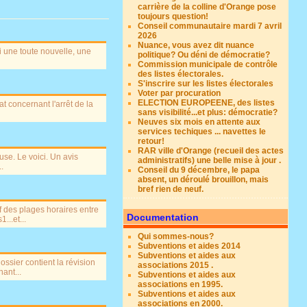
carrière de la colline d'Orange pose
toujours question!
Conseil communautaire mardi 7 avril
2026
Nuance, vous avez dit nuance
i une toute nouvelle, une
politique? Ou déni de démocratie?
Commission municipale de contrôle
des listes électorales.
S'inscrire sur les listes électorales
Voter par procuration
ELECTION EUROPEENE, des listes
t concernant l'arrêt de la
sans visibilité...et plus: démocratie?
Neuves six mois en attente aux
services techiques ... navettes le
retour!
RAR ville d'Orange (recueil des actes
use. Le voici. Un avis
administratifs) une belle mise à jour .
.
Conseil du 9 décembre, le papa
absent, un déroulé brouillon, mais
bref rien de neuf.
f des plages horaires entre
Documentation
..et...
Qui sommes-nous?
Subventions et aides 2014
Subventions et aides aux
ossier contient la révision
associations 2015 .
ant...
Subventions et aides aux
associations en 1995.
Subventions et aides aux
associations en 2000.