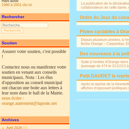
mais aussi
La publication de la déclaratio
1990 à 2001 clic ici
collaborateurs de cette dame,
Rechercher
Ordre du Jour du cons
Pistes cyclables à Oran
Depuis plusieurs années, à l'es
Soutien
ferrée Orange – Carpentras. Elle
Assurer votre soutien, c'est possible
Des nouveaux à la pell
!
Suite à l'entrée d'Orange dans
(passage de 474 le 31/12/13 à
Contactez nous ou manifestez votre
soutien en venant aux conseils
Petit DAUDET la repris
municipaux. Nota : Les élus
d'opposition au conseil municipal
Après la reprise de la Newslet
ont chacun une boite aux lettres à
affiches d'opposant politiques 
leur nom dans le hall de la Mairie.
nous écrire :
orange.autrement@laposte.net
Archives
Avril 2026
(1)