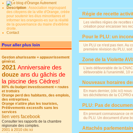
Description
: Association regroupant
des citoyens de la ville d'Orange, créée
Régie de recette activit
pour soutenir les élus minoritaires et
informer les orangeois-es sur la réalité
Les vieilles régies de recette
de la gouvernance du maire d'extrême
création pour encaisser les rec
droite.
Contact
Pour le PLU: un incon
Pour aller plus loin
Un PLU ce n'est pas rien. Au co
première révision du PLU, soit d
Gestion ahurissante = appauvrissement
Zone de la Violette AV
général.
2021
Anniversaire des
L'avis défavorable de la CNAC e
défavorable à l'unanimité, 10 vo
douze
ans du gâchis de
la piscine des Cèdres!
Nouveaux horaires des 
80% du budget investissement = routes
En mars dernier, (clic ici) no
et trottoirs
les déchèteries de la CCPRO et
Orange perd des habitants, des emplois,
des entreprises.
Orange n'attire plus les touristes,
PLU: Pas de documen
Prélèvements excessifs sans les
services
En prenant connaissance ce mati
lien vers facebook
du PLU. Un document d'une bonn
Consulter les rapports de la chambre
régionale des comptes.
Attachés parlementair
2001 à 2010 clic ici