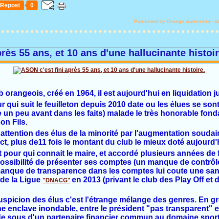
Repost
0
Published by Orange Autrement
-
d
rès 55 ans, et 10 ans d'une hallucinante histoir
 orangeois, créé en 1964, il est aujourd'hui en liquidation ju
 qui suit le feuilleton depuis 2010 date ou les élues se sont
un peu avant dans les faits) malade le très honorable fondat
on Fils.
 l'attention des élus de la minorité par l'augmentation soud
t, plus de11 fois le montant du club le mieux doté aujourd'
pour qui connait le maire, et accordé plusieurs années de f
mpossibilité de présenter ses comptes (un manque de contrôl
e manque de transparence dans les comptes lui coute une san
de la Ligue
en 2013 (privant le club des Play Off et
"DNACG"
uspicion des élus c'est l'étrange mélange des genres. En gr
e enclave inondable, entre le président "pas transparent" e
 de sous d'un partenaire financier commun au domaine sportif