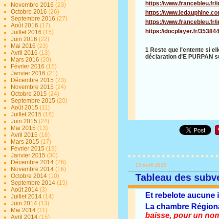
https://www.francebleu.fr/
Novembre 2016
(23)
Octobre 2016
(26)
https://www.ledauphine.com
Septembre 2016
(27)
https://www.francebleu.fr/
Août 2016
(17)
https://docplayer.fr/35384
Juillet 2016
(15)
Juin 2016
(22)
Mai 2016
(23)
1 Reste que l'entente si el
Avril 2016
(13)
déclaration d'E PURPAN sur l
Mars 2016
(20)
Février 2016
(15)
Janvier 2016
(21)
Décembre 2015
(23)
Novembre 2015
(24)
Octobre 2015
(24)
Septembre 2015
(20)
Août 2015
(11)
Juillet 2015
(16)
Juin 2015
(24)
Mai 2015
(13)
Avril 2015
(18)
Mars 2015
(17)
Février 2015
(19)
Janvier 2015
(30)
Décembre 2014
(26)
19 avril 2019
Novembre 2014
(16)
Tableau des subve
Octobre 2014
(10)
Septembre 2014
(15)
Août 2014
(3)
Et rebelote aucune 
Juillet 2014
(14)
Juin 2014
(13)
La chambre Régional
Mai 2014
(11)
baisse, pour un nomb
Avril 2014
(15)