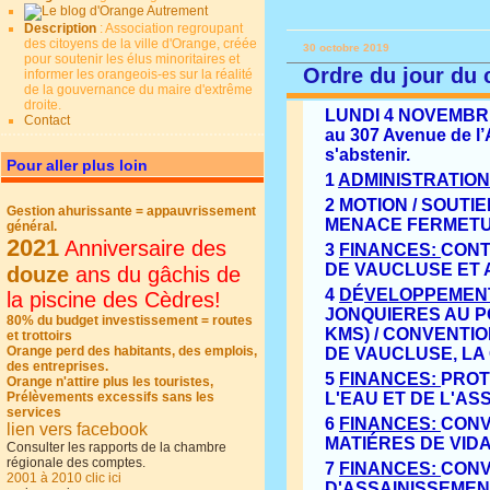
Description
: Association regroupant
des citoyens de la ville d'Orange, créée
30 octobre 2019
pour soutenir les élus minoritaires et
Ordre du jour du 
informer les orangeois-es sur la réalité
de la gouvernance du maire d'extrême
droite.
LUNDI
4 NOVEMBR
Contact
au
307 Avenue de l
s'abstenir.
Pour aller plus loin
1
ADMINISTRATION
2
MOTION / SOUTIE
Gestion ahurissante = appauvrissement
MENACE
FERMET
général.
2021
Anniversaire des
3
FINANCES:
CONT
DE VAUCLUSE ET 
douze
ans du gâchis de
4
D
É
VELOPPEMENT
la piscine des Cèdres!
JONQUIERES AU P
80% du budget investissement = routes
KMS) / CONVENTI
et trottoirs
Orange perd des habitants, des emplois,
DE VAUCLUSE, LA
des entreprises.
5
FINANCES:
PROT
Orange n'attire plus les touristes,
Prélèvements excessifs sans les
L'EAU ET DE L'AS
services
6
FINANCES:
CONV
lien vers facebook
MATI
É
RES DE VID
Consulter les rapports de la chambre
régionale des comptes.
7
FINANCES:
CONV
2001 à 2010 clic ici
D'ASSAINISSEMEN