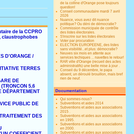
de la colline d'Orange pose toujours
question!
Conseil communautaire mardi 7 avril
2026
.
Nuance, vous avez dit nuance
politique? Ou déni de démocratie?
Commission municipale de contrôle
taire de la CCPRO
des listes électorales.
és, claustrophobes
S'inscrire sur les listes électorales
Voter par procuration
ELECTION EUROPEENE, des listes
sans visibilité...et plus: démocratie?
Neuves six mois en attente aux
S D'ORANGE /
services techiques ... navettes le retour!
RAR ville d'Orange (recueil des actes
administratifs) une belle mise à jour .
INITIATIVE TERRE
S
Conseil du 9 décembre, le papa
absent, un déroulé brouillon, mais bref
rien de neuf.
GARE DE
 (TRONCON 5,6
Documentation
E
D
É
PARTEMENT
Qui sommes-nous?
VICE PUBLIC DE
Subventions et aides 2014
Subventions et aides aux associations
2015 .
TRAITEMENT DES
Subventions et aides aux associations
en 1995.
Subventions et aides aux associations
U
en 2000.
Subventions et aides aux associations
'UN COEFFICIENT