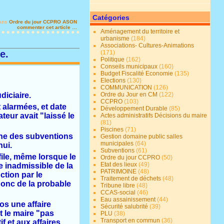
Catégories
ans
Ordre du jour CCPRO
ASON
commenter cet article
…
Aménagement du territoire et
urbanisme
(184)
Associations- Cultures-Animations
e.
(171)
Politique
(162)
Conseils municipaux
(160)
Budget Fiscalité Economie
(135)
Elections
(130)
COMMUNICATION
(126)
diciaire.
Ordre du Jour en CM
(122)
CCPRO
(103)
 alarmées, et date
Développement Durable
(85)
eur avait "laissé le
Actes administratifs Décisions du maire
(81)
Piscines
(71)
aine des subventions
Gestion domaine public salles
municipales
(64)
hui.
Subventions
(61)
ile, même lorsque le
Ordre du jour CCPRO
(50)
Etat des lieux
(49)
e inadmissible de la
PATRIMOINE
(48)
ction par le
Traitement de déchets
(48)
 donc de la probable
Tribune libre
(48)
CCAS-social
(46)
Eau assainissement
(44)
os une affaire
Sécurité salubrité
(39)
t le maire "pas
PLU
(38)
Transport en commun
(36)
 et aux affaires