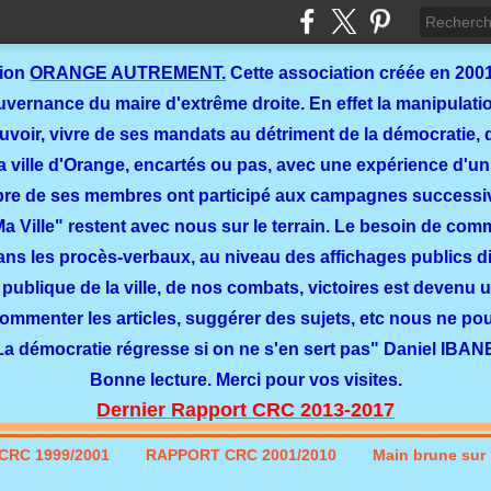
tion
ORANGE AUTREMENT.
Cette association créée en 2001
ernance du maire d'extrême droite. En effet la manipulation
ouvoir, vivre de ses mandats au détriment de la démocratie, 
a ville d'Orange, encartés ou pas, avec une expérience d'un
re de ses membres ont participé aux campagnes successi
 Ma Ville" restent avec nous sur le terrain. Le besoin de co
dans les procès-verbaux, au niveau des affichages publics dit
 publique de la ville, de nos combats, victoires est devenu u
commenter les articles, suggérer des sujets, etc nous ne p
La démocratie régresse si on ne s'en sert pas" Daniel IBAN
Bonne lecture. Merci pour vos visites.
Dernier Rapport CRC 2013-2017
CRC 1999/2001
RAPPORT CRC 2001/2010
Main brune sur l