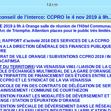
1
2
>
>>
conseil de l'interco: CCPRO le 4 nov 2019 à 9h.
E
201
9
à
9h
à
Orange
salle
de réunion de l’Hôtel Communau
’Arc de Triomphe
. Attention places pour le public très limit
:
RAPPORT d’activité 2018 DES SERVICES DE
LA CCPRO
N A LA DIRECTION
G
É
N
É
RALE DES FINANCES PUBLIQUE
URE
RAT DE VILLE ORANGE / SUBVENTIONS CCPRO
2019 / 
ACAF/MSA
 DU TERRITOIRE
/
VIA VENAISSIA V861 / LIAISON
DE LA 
OLE D'
É
CHANGES MULTIMO
DAL
DE LA GARE D'ORANGE
ON
TRIPARTITE DE FINANCEMENT DES ÉTUDES ENTRE L
 CCPRO ET LE SYNDICAT DE LA
VIA VENAISSIA
OCOLE DE FIN DES CONTRATS DE D
É
L
É
GATION
DE SER
SAINISSEMENT /
COMMUNE DE COURTHEZON
ENTION FIXANT LES MODALIT
É
S DE
D
É
VERSEMENT ET 
ANGE /
STATION D'
É
PURATION D'ORANGE
ENTION SP
É
CIALE DE D
É
VERSEMENT DANS LE
R
É
SEA
T POUR LES EFFLUENTS INDUSTRIELS /
APPLICATION D