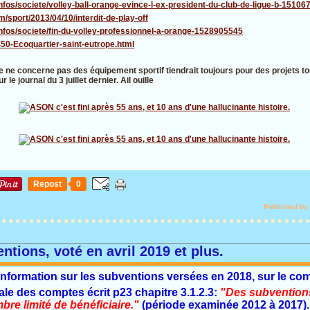
infos/societe/volley-ball-orange-evince-l-ex-president-du-club-de-ligue-b-1510
/sport/2013/04/10/interdit-de-play-off
infos/societe/fin-du-volley-professionnel-a-orange-1528905545
450-Ecoquartier-saint-eutrope.html
le ne concerne pas des équipement sportif tiendrait toujours pour des projets to
e journal du 3 juillet dernier. Ail ouille
Repost
0
Published by
ntions, voté en avril 2019 et plus.
information sur les subventions versées en 2018, sur le com
e des comptes écrit p23 chapitre 3.1.2.3:
"Des subventions
re limité de bénéficiaire."
(période examinée 2012 à 2017).