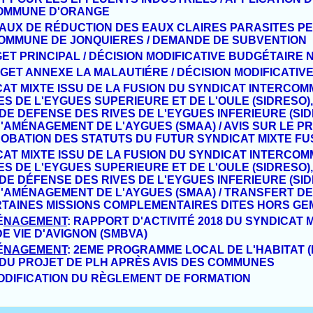
COMMUNE
D'ORANGE
AUX DE R
É
DUCTION DES EAUX CLAIRES
PARASITES P
 COMMUNE DE
JONQUIERES / DEMANDE DE SUBVENTION
ET PRINCIPAL / D
É
CISION MODIFICATIVE
BUDG
É
TAIRE N
GET ANNEXE LA MALAUTI
É
RE / D
É
CISION
MODIFICATIV
AT MIXTE ISSU DE LA FUSION DU SYNDICAT
INTERCOM
ES DE L'EYGUES
SUPERIEURE ET DE L'OULE (SIDRESO)
E DEFENSE DES RIVES DE L'EYGUES
INFERIEURE (SID
D'AM
É
NAGEMENT
DE L'AYGUES (
SMAA) / AVIS SUR LE P
OBATION DES STATUTS DU FUTUR SYNDICAT MIXTE
FU
AT MIXTE ISSU DE LA FUSION DU SYNDICAT
INTERCOM
ES DE L'EYGUES
SUPERIEURE ET DE L'OULE (SIDRESO)
DE D
É
FENSE DES RIVES DE L'EYGUE
S
INFERIEURE (SID
D'AM
É
NAGEMENT
DE L'AYGUES (S
MAA) / TRANSFERT D
RTAINES MISSIONS COMPLEMENTAIRES DITES HORS
GE
É
NAGEMENT
:
RAPPORT D'ACTIVIT
É
2018 DU
SYNDICAT 
DE VIE D'AVIGNON
(SMBVA)
É
NAGEMENT
:
2EME PROGRAMME LOCAL DE
L'HABITAT 
DU PROJET DE
PLH APRÈS
AVIS DES COMMUNES
ODIFICATION DU RÈGLEMENT DE FORMATION