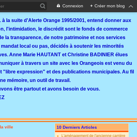
Connexion
+
Créer mon blog
 à la suite d'Alerte Orange 1995/2001, entend donner aux
, l'intimidation, le discrédit sont le fonds de commerce
de la transparence, de notre patrimoine et nos services
 mandat local ou pas, décidés à soutenir les minorités
ves. Anne Marie HAUTANT et Christine BADINIER élues
mmuniquer à travers un site avec les Orangeois est venu du
 "libre expression" et des publications municipales. Au fil
ne mémoire, un outil de travail.
ouvons être partout et avons besoin de vous.
EZ
a ville
10 Derniers Articles
L'aménagement de l'ancienne carrière