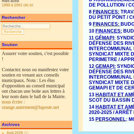
mais aussi
DE POLLUTION / 
1990 à 2001 clic ici
8
FINANCES:
TRAV
DU PETIT PONT /
Rechercher
9
FINANCES:
BUDG
10
FINANCES:
BUD
11
G
É
MAPI
:
SYNDIC
D
É
FENSE DES RIV
Soutien
INTERCOMMUNAL D
Assurer votre soutien, c'est possible
SYNDICAT MIXTE 
!
PERIMETRE /
APPR
12
G
EMAPI
:
SYNDIC
Contactez nous ou manifestez votre
D
É
FENSE DES RIV
soutien en venant aux conseils
INTERCOMMUNAL 
municipaux. Nota : Les élus
SYNDICAT MIXTE 
d'opposition au conseil municipal
GEMAPI
ET DE CE
ont chacun une boite aux lettres à
13
HABITAT ET AM
leur nom dans le hall de la Mairie.
SCOT DU BASSIN 
nous écrire :
14
HABITAT ET AM
orange.autrement@laposte.net
2020
-
2025 / ARRÊT
15
PERSONNEL
:
M
Archives
Avril 2026
(1)