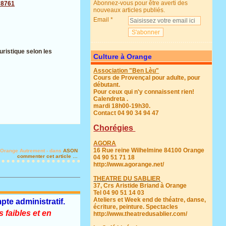
Abonnez-vous pour être averti des
678761
nouveaux articles publiés.
Email
uristique selon les
Culture à Orange
Association "Ben Lèu"
Cours de Provençal pour adulte, pour
débutant.
Pour ceux qui n'y connaissent rien!
Calendreta .
mardi 18h00-19h30.
Contact 04 90 34 94 47
Chorégies
AGORA
16 Rue reine Wilhelmine 84100 Orange
 Orange Autrement
-
dans
ASON
commenter cet article
…
04 90 51 71 18
http://www.agorange.net/
THEATRE DU SABLIER
37, Crs Aristide Briand à Orange
Tel 04 90 51 14 03
Ateliers et Week end de théatre, danse,
pte administratif.
écriture, peinture. Spectacles
 faibles et en
http://www.theatredusablier.com/