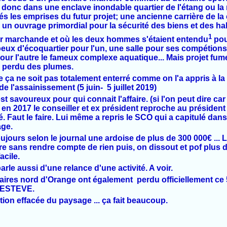
t donc dans une enclave inondable quartier de l'étang ou la
s les emprises du futur projet; une ancienne carrière de la c
un ouvrage primordial pour la sécurité des biens et des hab
1
ur marchande et où les deux hommes s'étaient entendu
pou
ux d'écoquartier pour l'un, une salle pour ses compétions
 pour l'autre le fameux complexe aquatique... Mais projet f
 perdu des plumes.
ça ne soit pas totalement enterré comme on l'a appris à la
e l'assainissement (5 juin- 5 juillet 2019)
st savoureux pour qui connait l'affaire. (si l'on peut dire car 
 en 2017 le conseiller et ex président reproche au président 
tié. Faut le faire. Lui même a repris le SCO qui a capitulé da
age.
ujours selon le journal une ardoise de plus de 300 000€ ... L
re sans rendre compte de rien puis, on dissout et pof plus 
acile.
arle aussi d'une relance d'une activité. A voir.
ires nord d'Orange ont également perdu officiellement ce 5 
e ESTEVE.
ion effacée du paysage ... ça fait beaucoup.