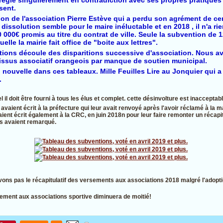
sent.
on de l'association Pierre Estève qui a perdu son agrément de cen
dissolution semble pour le maire inéluctable et en 2018 , il n'a rie
0 000€ promis au titre du contrat de ville. Seule la subvention de 
le la mairie fait office de "boite aux lettres".
ions découle des disparitions successive d'association. Nous av
ssus associatif orangeois par manque de soutien municipal.
 nouvelle dans ces tableaux. Mille Feuilles Lire au Jonquier qui 
.
 il doit être fourni à tous les élus et complet. cette désinvolture est inacceptabl
avaient écrit à la préfecture qui leur avait renvoyé après l'avoir réclamé à la mai
nt écrit également à la CRC, en juin 2018n pour leur faire remonter un récapit
s avaient remarqué.
vons pas le récapitulatif des versements aux associations 2018 malgré l'adopt
sement aux associations sportive diminuera de moitié!