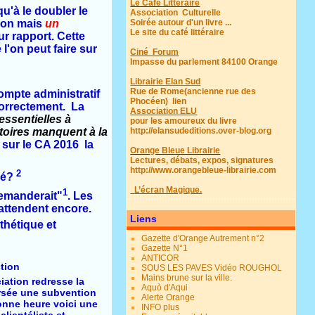
Le Café Littéraire
u'à le doubler le
Association Culturelle
Soirée autour d'un livre ...
tion mais
un
Le site du café littéraire
ur rapport. Cette
l'on peut faire sur
Ciné Forum
Impasse du parlement 84100 Orange
Librairie Elan Sud
Rue de Rome(ancienne rue des
ompte administratif
Phocéen)
lien
correctement. La
Association ELU
essentielles à
pour les amoureux du livre
http://elansudeditions.over-blog.org
atoires
manquent à la
 sur le CA 2016 la
Orange Bleue Librairie
Lectures, débats, expos, signatures
http://www.orangebleue-librairie.com
2
glé?
L’écran Magique.
1
 demanderait"
. Les
attendent encore.
Liens
t
hétique et
Gazette d'Orange Autrement n°2
Gazette N°1
ANTICOR
ction
SOUS LES PAVES Vidéo ROUGHOL
Mains brune sur la ville.
iation redresse la
Aquò d'Aqui
versée une subvention
Alerte Orange
bonne heure voici une
INFO plus
lientéliste et