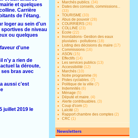
Marchés publics.
(34)
 mairie et quelques
Dates des conseils, commissions...
olline. Carrière
(33)
itants de l'étang.
TOURISME
(33)
Abus de pouvoir
(28)
r loger au sein d'un
COURRIERS
(26)
COLLINE
(23)
 sportives de niveau
Ecole
(22)
umeux ou quelques
Inondations- Gestion des eaux
pluviales - pollutions
(18)
Listing des décisions du maire
(17)
 faveur d'une
Commissions
(16)
ASON
(15)
Effectifs
(14)
il n'y a rien de
Les services publics
(13)
actuel la déroute,
Accessibilité
(12)
ns ses bras avec
Marchés
(10)
Notre programme
(9)
Pistes cyclables.
(7)
a aussi c'est
Politique de la ville
(7)
Indemnités
(6)
de
Ménage
(5)
Député et maire.
(4)
Alerte contribuables.
(3)
Coup d'com
(2)
juillet 2019 le
Laïcité
(2)
Rapport chambre des comptes
(2)
CRC
(1)
Newsletters