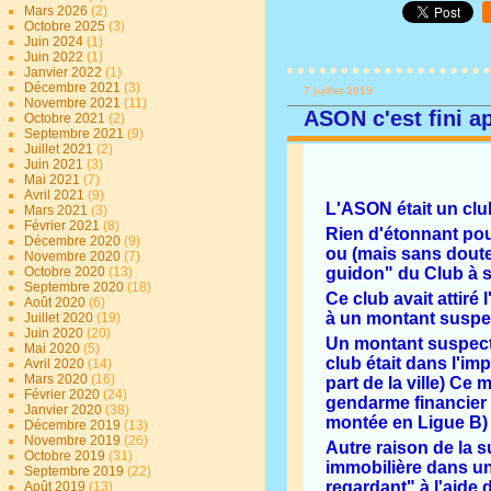
Mars 2026
(2)
Octobre 2025
(3)
Juin 2024
(1)
Juin 2022
(1)
Janvier 2022
(1)
Décembre 2021
(3)
7 juillet 2019
Novembre 2021
(11)
ASON c'est fini ap
Octobre 2021
(2)
Septembre 2021
(9)
Juillet 2021
(2)
Juin 2021
(3)
Mai 2021
(7)
Avril 2021
(9)
L'ASON était un club
Mars 2021
(3)
Février 2021
(8)
Rien d'étonnant pour
Décembre 2020
(9)
ou (mais sans doute 
Novembre 2020
(7)
Octobre 2020
(13)
guidon" du Club à s
Septembre 2020
(18)
Ce club avait attiré
Août 2020
(6)
à un montant suspec
Juillet 2020
(19)
Juin 2020
(20)
Un montant suspect 
Mai 2020
(5)
club était dans l'i
Avril 2020
(14)
Mars 2020
(16)
part de la ville) C
Février 2020
(24)
gendarme financier 
Janvier 2020
(38)
montée en Ligue B)
Décembre 2019
(13)
Novembre 2019
(26)
Autre raison de la s
Octobre 2019
(31)
immobilière dans un
Septembre 2019
(22)
regardant" à l'aide
Août 2019
(13)