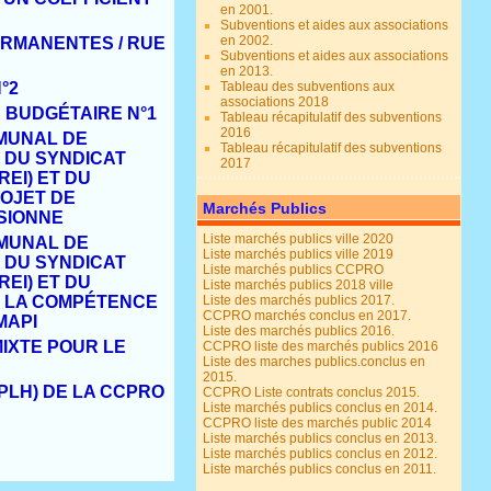
en 2001.
Subventions et aides aux associations
en 2002.
ERMANENTES / RUE
Subventions et aides aux associations
en 2013.
°2
Tableau des subventions aux
associations 2018
E BUDG
É
TAIRE N°1
Tableau récapitulatif des subventions
2016
MUNA
L DE
Tableau récapitulatif des subventions
, DU SYNDICAT
2017
REI) ET DU
ROJET DE
Marchés Publics
SIONNE
Liste marchés publics ville 2020
MUNAL DE
Liste marchés publics ville 2019
, DU SYNDICAT
Liste marchés publics CCPRO
REI) ET DU
Liste marchés publics 2018 ville
E LA COMP
É
TENCE
Liste des marchés publics 2017.
CCPRO marchés conclus en 2017.
MAPI
Liste des marchés publics 2016.
M
IXTE POUR LE
CCPRO liste des marchés publics 2016
Liste des marches publics.conclus en
2015.
(PLH) DE LA CCPRO
CCPRO Liste contrats conclus 2015.
Liste marchés publics conclus en 2014.
CCPRO liste des marchés public 2014
Liste marchés publics conclus en 2013.
Liste marchés publics conclus en 2012.
Liste marchés publics conclus en 2011.