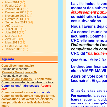
Mars 2014
(10)
La ville inclue le v
Février 2014
(8)
montant des subven
Janvier 2014
(10)
établissement publ
Décembre 2013
(10)
Novembre 2013
(14)
considération fauss
Octobre 2013
(17)
ces subventions
Septembre 2013
(24)
Août 2013
(17)
Nous l'avions déjà 
Juillet 2013
(18)
Au conseil municipa
Juin 2013
(17)
Mai 2013
(15)
lacunaire. Comme l'
Avril 2013
(21)
CRC elle même not
Mars 2013
(28)
l’information de l’
Février 2013
(26)
complétude du compt
Janvier 2013
(13)
CRC dit "
particuliè
Agenda
Que faut-il faire? D
Conseil communautaire
Le directeur financi
Aucune date connue
élues AIMER MA VILL
Conseils Municipaux à 9h
Aucune date connue
Alors on vote pour 
Commission Finances
7 septembre
lacunaire". Et ça 
Commission urbanisme infrastructure
Commission Affaire sociale
Aucune
date
Ci- après le tableau 
Commission éducation
Aucune date
Par exemple, la subven
Commission électorale nouvelle forme,
barre (risque la liqui
convocation juste avant des élections
une parodie de contrôle du boulo du
aux associations qu'a 
maire
règle, et du reste une