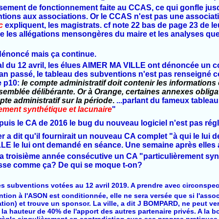
ersement de fonctionnement faite au CCAS, ce qui gonfle jusq
tions aux associations. Or le CCAS n'est pas une associa
ic
expliquent, les magistrats. cf note 22 bas de page 23 de le
e les allégations mensongères du maire et les analyses que 
dénoncé mais ça continue.
l du 12 avril, les élues AIMER MA VILLE ont dénoncée un c
an passé, le tableau des subventions n'est pas renseigné 
e p10:
le compte administratif doit contenir les inform
ations
assemblée délibérante. Or à Orange, certaines annexes oblig
e administratif sur la période
.
...parlant du fameux tableau
rement
synt
hétique et lacunaire
"
epuis le CA de 2016 le bug du nouveau logiciel n'est pas ré
er a dit qu'il fournirait un nouveau CA complet "à qui le lui
E le lui ont demandé en séance. Une semaine après elles 
la troisième année consécutive un CA "
particulièrement
syn
passe comme ça? De qui se moque t-on?
des subventions votées au 12 avril 2019. A prendre avec circonspe
tion à l'ASON est conditionnée, elle ne sera versée que si l'assoc
dation) et trouve un sponsor. La ville, a dit J BOMPARD, ne peut 
la hauteur de 40% de l'apport des autres partenaire privés. A la 
 règle singulièrement en contradiction avec ses propres pratiques c