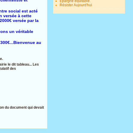
Epargne équitable.
Résister Aujourd'hui
tre social est acté
n versée à cette
12000€ versée par la
ons un véritable
a 300€...Bienvenue au
e.
rie le dit tableau... Les
ulatif des
ion du document qui devait