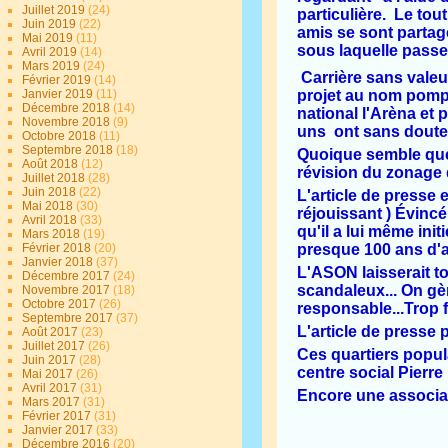
Juillet 2019
(24)
particulière. Le tou
Juin 2019
(22)
amis se sont partagé
Mai 2019
(11)
sous laquelle passe 
Avril 2019
(14)
Mars 2019
(24)
Carrière sans vale
Février 2019
(14)
Janvier 2019
(11)
projet au nom pompe
Décembre 2018
(14)
national l'Arèna et
Novembre 2018
(9)
uns ont sans doute
Octobre 2018
(11)
Septembre 2018
(18)
Quoique semble que 
Août 2018
(12)
révision du zonage d
Juillet 2018
(28)
Juin 2018
(22)
L'article de presse e
Mai 2018
(30)
réjouissant ) Évincé
Avril 2018
(33)
qu'il a lui même ini
Mars 2018
(19)
Février 2018
(20)
presque 100 ans d'
Janvier 2018
(37)
L'ASON laisserait to
Décembre 2017
(24)
scandaleux... On gè
Novembre 2017
(18)
Octobre 2017
(26)
responsable...Trop f
Septembre 2017
(37)
L'article de presse p
Août 2017
(23)
Juillet 2017
(26)
Ces quartiers popula
Juin 2017
(28)
centre social Pierr
Mai 2017
(26)
Avril 2017
(31)
Encore une associat
Mars 2017
(31)
Février 2017
(31)
Janvier 2017
(33)
Décembre 2016
(20)