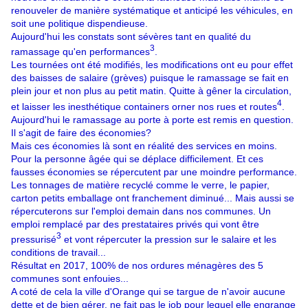
renouveler de manière systématique et anticipé les véhicules, en
soit une politique dispendieuse.
Aujourd'hui les constats sont sévères tant en qualité du
3
ramassage qu'en performances
.
Les tournées ont été modifiés, les modifications ont eu pour effet
des baisses de salaire (grèves) puisque le ramassage se fait en
plein jour et non plus au petit matin. Quitte à gêner la circulation,
4
et laisser les inesthétique containers orner nos rues et routes
.
Aujourd'hui le ramassage au porte à porte est remis en question.
Il s'agit de faire des économies?
Mais ces économies là sont en réalité des services en moins.
Pour la personne âgée qui se déplace difficilement. Et ces
fausses économies se répercutent par une moindre performance.
Les tonnages de matière recyclé comme le verre, le papier,
carton petits emballage ont franchement diminué... Mais aussi se
répercuterons sur l'emploi demain dans nos communes. Un
emploi remplacé par des prestataires privés qui vont être
3
pressurisé
et vont répercuter la pression sur le salaire et les
conditions de travail...
Résultat en 2017, 100% de nos ordures ménagères des 5
communes sont enfouies...
A coté de cela la ville d'Orange qui se targue de n'avoir aucune
dette et de bien gérer, ne fait pas le job pour lequel elle engrange