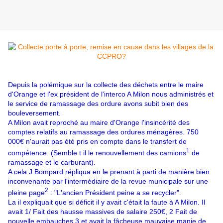
Depuis la polémique sur la collecte des déchets entre le maire
d'Orange et l'ex président de l'interco A Milon nous administrés et
le service de ramassage des ordure avons subit bien des
bouleversement.
A Milon avait reproché au maire d'Orange l'insincérité des
comptes relatifs au ramassage des ordures ménagères. 750
000€ n'aurait pas été pris en compte dans le transfert de
1
compétence. (Semble t il le renouvellement des camions
de
ramassage et le carburant).
A cela J Bompard répliqua en le prenant à parti de manière bien
inconvenante par l'intermédiaire de la revue municipale sur une
2
pleine page
: "L'ancien Président peine a se recycler".
La il expliquait que si déficit il y avait c'était la faute à A Milon. Il
avait 1/ Fait des hausse massives de salaire 250€, 2 Fait de
nouvelle embauches 3 et avait la fâcheuse mauvaise manie de