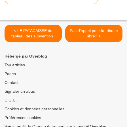
< LE PATACAISSE du
Pas d'appel pour la tribune
tableau des subventions
libre? >
aux associations: Au
secours!
Hébergé par Overblog
Top articles
Pages
Contact
Signaler un abus
C.G.U.
Cookies et données personnelles
Préférences cookies
Voir le profil de Orange Autrement sur le portail Overblog