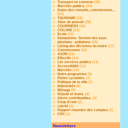
Transport en commun
(36)
Marchés publics.
(34)
Dates des conseils, commissions...
(33)
TOURISME
(33)
Abus de pouvoir
(28)
COURRIERS
(26)
COLLINE
(23)
Ecole
(22)
Inondations- Gestion des eaux
pluviales - pollutions
(18)
Listing des décisions du maire
(17)
Commissions
(16)
ASON
(15)
Effectifs
(14)
Les services publics
(13)
Accessibilité
(12)
Marchés
(10)
Notre programme
(9)
Pistes cyclables.
(7)
Politique de la ville
(7)
Indemnités
(6)
Ménage
(5)
Député et maire.
(4)
Alerte contribuables.
(3)
Coup d'com
(2)
Laïcité
(2)
Rapport chambre des comptes
(2)
CRC
(1)
Newsletters