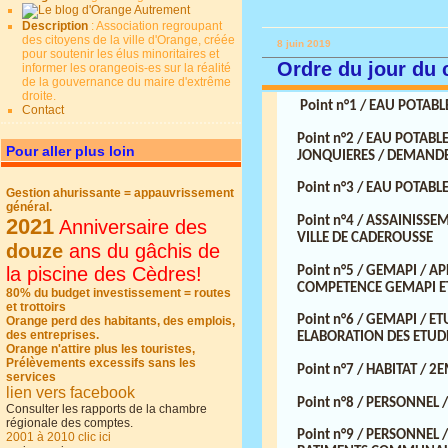
Description
: Association regroupant
des citoyens de la ville d'Orange, créée
8 juin 2019
pour soutenir les élus minoritaires et
Ordre du jour du 
informer les orangeois-es sur la réalité
de la gouvernance du maire d'extrême
droite.
Point n°1 / EAU POTAB
Contact
Point n°2 / EAU POTABL
Pour aller plus loin
JONQUIERES / DEMANDE
Point n°3 / EAU POTABL
Gestion ahurissante = appauvrissement
général.
Point n°4 / ASSAINISSE
2021
Anniversaire des
VILLE DE CADEROUSSE
douze
ans du gâchis de
la piscine des Cèdres!
Point n°5 / GEMAPI / 
COMPETENCE GEMAPI ET
80% du budget investissement = routes
et trottoirs
Point n°6 / GEMAPI / 
Orange perd des habitants, des emplois,
des entreprises.
ELABORATION DES ETUD
Orange n'attire plus les touristes,
Prélèvements excessifs sans les
Point n°7 / HABITAT / 
services
lien vers facebook
Point n°8 / PERSONNEL
Consulter les rapports de la chambre
régionale des comptes.
Point n°9 / PERSONNE
2001 à 2010 clic ici