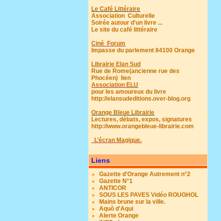
Le Café Littéraire
Association Culturelle
Soirée autour d'un livre ...
Le site du café littéraire
Ciné Forum
Impasse du parlement 84100 Orange
Librairie Elan Sud
Rue de Rome(ancienne rue des
Phocéen)
lien
Association ELU
pour les amoureux du livre
http://elansudeditions.over-blog.org
Orange Bleue Librairie
Lectures, débats, expos, signatures
http://www.orangebleue-librairie.com
L’écran Magique.
Liens
Gazette d'Orange Autrement n°2
Gazette N°1
ANTICOR
SOUS LES PAVES Vidéo ROUGHOL
Mains brune sur la ville.
Aquò d'Aqui
Alerte Orange