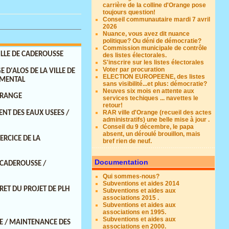
carrière de la colline d'Orange pose
toujours question!
Conseil communautaire mardi 7 avril
2026
Nuance, vous avez dit nuance
politique? Ou déni de démocratie?
Commission municipale de contrôle
VILLE DE CADEROUSSE
des listes électorales.
S'inscrire sur les listes électorales
Voter par procuration
 D'ALOS DE LA VILLE DE
ELECTION EUROPEENE, des listes
EMENTAL
sans visibilité...et plus: démocratie?
Neuves six mois en attente aux
'ORANGE
services techiques ... navettes le
retour!
RAR ville d'Orange (recueil des actes
ENT DES EAUX USEES /
administratifs) une belle mise à jour .
Conseil du 9 décembre, le papa
absent, un déroulé brouillon, mais
ERCICE DE LA
bref rien de neuf.
Documentation
 CADEROUSSE /
Qui sommes-nous?
Subventions et aides 2014
RET DU PROJET DE PLH
Subventions et aides aux
associations 2015 .
Subventions et aides aux
associations en 1995.
Subventions et aides aux
GE / MAINTENANCE DES
associations en 2000.