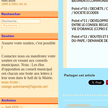
mais aussi
BATIMENTS COMMUNAU
1990 à 2001 clic ici
Point n°10 / DECHETS 
/ SOCIETE ECODDS
Rechercher
Point n°11 / DEVELOPP
ENTRE LE CONSEIL REGI
VIE D’ORANGE (CCPRO 
Soutien
Point n°12 / ROUTES E
DU-PAPE / DEMANDE DE
Assurer votre soutien, c'est possible
!
Contactez nous ou manifestez votre
soutien en venant aux conseils
municipaux. Nota : Les élus
d'opposition au conseil municipal
ont chacun une boite aux lettres à
Partager cet article
leur nom dans le hall de la Mairie.
nous écrire :
orange.autrement@laposte.net
Archives
commentaires
Avril 2026
(1)