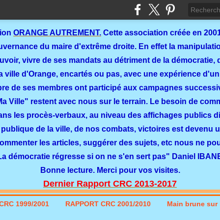
tion
ORANGE AUTREMENT.
Cette association créée en 2001
ernance du maire d'extrême droite. En effet la manipulation
ouvoir, vivre de ses mandats au détriment de la démocratie, 
a ville d'Orange, encartés ou pas, avec une expérience d'un
re de ses membres ont participé aux campagnes successi
 Ma Ville" restent avec nous sur le terrain. Le besoin de co
dans les procès-verbaux, au niveau des affichages publics dit
 publique de la ville, de nos combats, victoires est devenu u
commenter les articles, suggérer des sujets, etc nous ne p
La démocratie régresse si on ne s'en sert pas" Daniel IBAN
Bonne lecture. Merci pour vos visites.
Dernier Rapport CRC 2013-2017
CRC 1999/2001
RAPPORT CRC 2001/2010
Main brune sur l