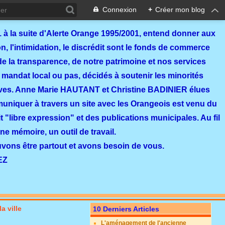
Connexion
+
Créer mon blog
 à la suite d'Alerte Orange 1995/2001, entend donner aux
, l'intimidation, le discrédit sont le fonds de commerce
de la transparence, de notre patrimoine et nos services
 mandat local ou pas, décidés à soutenir les minorités
ves. Anne Marie HAUTANT et Christine BADINIER élues
mmuniquer à travers un site avec les Orangeois est venu du
 "libre expression" et des publications municipales. Au fil
ne mémoire, un outil de travail.
ouvons être partout et avons besoin de vous.
EZ
a ville
10 Derniers Articles
L'aménagement de l'ancienne