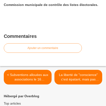
Commission municipale de contrôle des listes électorales.
Commentaires
Ajouter un commentaire
< Subventions allouées aux
La liberté de "conscience"
associations le 16
c'est épatant, mais pas
septembre 2013.
pour tous. >
Hébergé par Overblog
Top articles