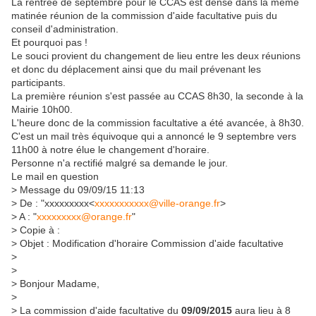
La rentrée de septembre pour le CCAS est dense dans la même
matinée réunion de la commission d'aide facultative puis du
conseil d'administration.
Et pourquoi pas !
Le souci provient du changement de lieu entre les deux réunions
et donc du déplacement ainsi que du mail prévenant les
participants.
La première réunion s'est passée au CCAS 8h30, la seconde à la
Mairie 10h00.
L'heure donc de la commission facultative a été avancée, à 8h30.
C'est un mail très équivoque qui a annoncé le 9 septembre vers
11h00 à notre élue le changement d'horaire.
Personne n'a rectifié malgré sa demande le jour.
Le mail en question
> Message du 09/09/15 11:13
> De : "xxxxxxxxx<
xxxxxxxxxxx@ville-orange.fr
>
> A : "
xxxxxxxxx@orange.fr
"
> Copie à :
> Objet : Modification d'horaire Commission d'aide facultative
>
>
> Bonjour Madame,
>
> La commission d'aide facultative du
09/09/2015
aura lieu à 8