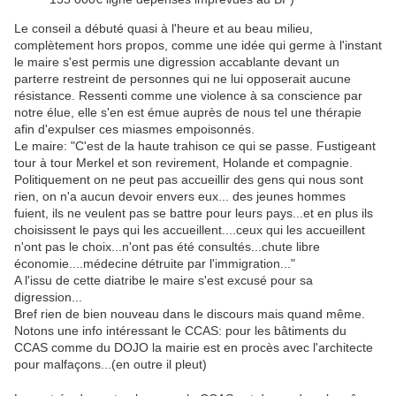
Le conseil a débuté quasi à l'heure et au beau milieu,
complètement hors propos, comme une idée qui germe à l'instant
le maire s'est permis une digression accablante devant un
parterre restreint de personnes qui ne lui opposerait aucune
résistance. Ressenti comme une violence à sa conscience par
notre élue, elle s'en est émue auprès de nous tel une thérapie
afin d'expulser ces miasmes empoisonnés.
Le maire: "C'est de la haute trahison ce qui se passe. Fustigeant
tour à tour Merkel et son revirement, Holande et compagnie.
Politiquement on ne peut pas accueillir des gens qui nous sont
rien, on n'a aucun devoir envers eux... des jeunes hommes
fuient, ils ne veulent pas se battre pour leurs pays...et en plus ils
choisissent le pays qui les accueillent....ceux qui les accueillent
n'ont pas le choix...n'ont pas été consultés...chute libre
économie....médecine détruite par l'immigration..."
A l'issu de cette diatribe le maire s'est excusé pour sa
digression...
Bref rien de bien nouveau dans le discours mais quand même.
Notons une info intéressant le CCAS: pour les bâtiments du
CCAS comme du DOJO la mairie est en procès avec l'architecte
pour malfaçons...(en outre il pleut)