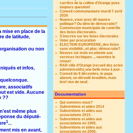
carrière de la colline d'Orange pose
toujours question!
Conseil communautaire mardi 7 avril
2026
Nuance, vous avez dit nuance
politique? Ou déni de démocratie?
Commission municipale de contrôle
a mise en place de la
des listes électorales.
e de latitude,
S'inscrire sur les listes électorales
Voter par procuration
ELECTION EUROPEENE, des listes
'organisation ou non
sans visibilité...et plus: démocratie?
Neuves six mois en attente aux
services techiques ... navettes le
retour!
RAR ville d'Orange (recueil des actes
niqués et infos,
administratifs) une belle mise à jour .
Conseil du 9 décembre, le papa
absent, un déroulé brouillon, mais
n quelconque.
bref rien de neuf.
re, associatifs
out est vide. Aucune
Documentation
e ??
Qui sommes-nous?
Subventions et aides 2014
 n'est même plus
Subventions et aides aux
associations 2015 .
réponse du député-
Subventions et aides aux
1
bre
...
associations en 1995.
Subventions et aides aux
ement mis en avant,
associations en 2000.