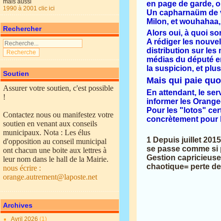
mais aussi
en page de garde, o
1990 à 2001 clic ici
Un capharnaüm de vie
Milon, et wouhahaa,
Rechercher
Alors oui, à quoi so
A rédiger les nouvel
distribution sur les
médias du député en 
la suspicion, et plus.
Soutien
Mais qui paie qu
Assurer votre soutien, c'est possible
En attendant, le serv
!
informer les Orange
Pour les "lotos" cer
Contactez nous ou manifestez votre
concrètement pour le
soutien en venant aux conseils
municipaux. Nota : Les élus
1 Depuis juillet 201
d'opposition au conseil municipal
se passe comme si p
ont chacun une boite aux lettres à
Gestion capricieuse
leur nom dans le hall de la Mairie.
chaotique= perte de
nous écrire :
orange.autrement@laposte.net
Archives
Avril 2026
(1)