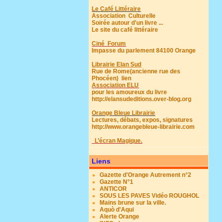
Le Café Littéraire
Association Culturelle
Soirée autour d'un livre ...
Le site du café littéraire
Ciné Forum
Impasse du parlement 84100 Orange
Librairie Elan Sud
Rue de Rome(ancienne rue des
Phocéen)
lien
Association ELU
pour les amoureux du livre
http://elansudeditions.over-blog.org
Orange Bleue Librairie
Lectures, débats, expos, signatures
http://www.orangebleue-librairie.com
L’écran Magique.
Liens
Gazette d'Orange Autrement n°2
Gazette N°1
ANTICOR
SOUS LES PAVES Vidéo ROUGHOL
Mains brune sur la ville.
Aquò d'Aqui
Alerte Orange