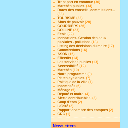
Transport en commun
(36)
Marchés publics.
(34)
Dates des conseils, commissions...
(33)
TOURISME
(33)
Abus de pouvoir
(28)
COURRIERS
(26)
COLLINE
(23)
Ecole
(22)
Inondations- Gestion des eaux
pluviales - pollutions
(18)
Listing des décisions du maire
(17)
Commissions
(16)
ASON
(15)
Effectifs
(14)
Les services publics
(13)
Accessibilité
(12)
Marchés
(10)
Notre programme
(9)
Pistes cyclables.
(7)
Politique de la ville
(7)
Indemnités
(6)
Ménage
(5)
Député et maire.
(4)
Alerte contribuables.
(3)
Coup d'com
(2)
Laïcité
(2)
Rapport chambre des comptes
(2)
CRC
(1)
Newsletters