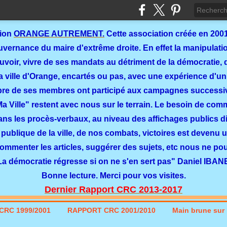
tion
ORANGE AUTREMENT.
Cette association créée en 2001
ernance du maire d'extrême droite. En effet la manipulation
ouvoir, vivre de ses mandats au détriment de la démocratie, 
a ville d'Orange, encartés ou pas, avec une expérience d'un
re de ses membres ont participé aux campagnes successi
 Ma Ville" restent avec nous sur le terrain. Le besoin de co
dans les procès-verbaux, au niveau des affichages publics dit
 publique de la ville, de nos combats, victoires est devenu u
commenter les articles, suggérer des sujets, etc nous ne p
La démocratie régresse si on ne s'en sert pas" Daniel IBAN
Bonne lecture. Merci pour vos visites.
Dernier Rapport CRC 2013-2017
CRC 1999/2001
RAPPORT CRC 2001/2010
Main brune sur l