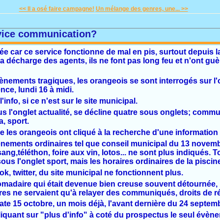
<< Il a osé faire campagne!
Un mélange des genres, une... >>
rvice communication?
e car ce service fonctionne de mal en pis, surtout depuis l
la décharge des agents, ils ne font pas long feu et n'ont guèr
vènements tragiques, les orangeois se sont interrogés sur l
nce, lundi 16 à midi.
'info, si ce n'est sur le site municipal.
s l'onglet actualité, se décline quatre sous onglets; commu
, sport.
ue les orangeois ont cliqué à la recherche d'une informatio
vénements ordinaires tel que conseil municipal du 13 novemb
g,téléthon, foire aux vin, lotos... ne sont plus indiqués. T
ous l'onglet sport, mais les horaires ordinaires de la piscin
ok, twitter, du site municipal ne fonctionnent plus.
madaire qui était devenue bien creuse souvent détournée,
ères ne servaient qu'à relayer des communiqués, droits de 
date 15 octobre, un mois déjà, l'avant dernière du 24 septem
cliquant sur "plus d'info" à coté du prospectus le seul évèn