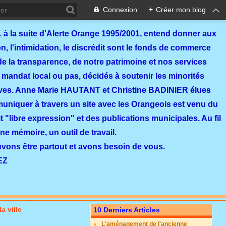
Connexion
+
Créer mon blog
 à la suite d'Alerte Orange 1995/2001, entend donner aux
, l'intimidation, le discrédit sont le fonds de commerce
de la transparence, de notre patrimoine et nos services
 mandat local ou pas, décidés à soutenir les minorités
ves. Anne Marie HAUTANT et Christine BADINIER élues
mmuniquer à travers un site avec les Orangeois est venu du
 "libre expression" et des publications municipales. Au fil
ne mémoire, un outil de travail.
ouvons être partout et avons besoin de vous.
EZ
a ville
10 Derniers Articles
L'aménagement de l'ancienne