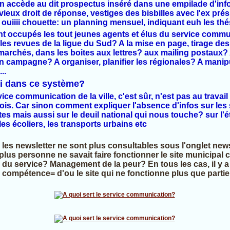
n accède au dit prospectus inséré dans une empilade d'infos
ux droit de réponse, vestiges des bisbilles avec l'ex prési
 ouiiii chouette: un planning mensuel, indiquant euh les th
nt occupés les tout jeunes agents et élus du service commun
les revues de la ligue du Sud? A la mise en page, tirage des 
 marchés, dans les boites aux lettres? aux mailing postaux? 
campagne? A organiser, planifier les régionales? A manipuler
..
oi dans ce système?
ice communication de la ville, c'est sûr, n'est pas au travail
ois. Car sinon comment expliquer l'absence d'infos sur les s
tes mais aussi sur le deuil national qui nous touche? sur l'é
s écoliers, les transports urbains etc
5 les newsletter ne sont plus consultables sous l'onglet news
lus personne ne savait faire fonctionner le site municipal 
 du service? Management de la peur? En tous les cas, il y a
 compétence= d'ou le site qui ne fonctionne plus que partie