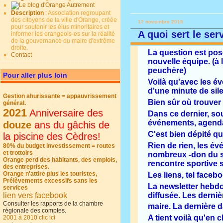
Description
: Association regroupant
des citoyens de la ville d'Orange, créée
17 novembre 2015
pour soutenir les élus minoritaires et
A quoi sert le se
informer les orangeois-es sur la réalité
de la gouvernance du maire d'extrême
droite.
La question est posé
Contact
nouvelle équipe. (à 
peuchère)
Pour aller plus loin
Voilà qu'avec les é
d'une minute de sile
Gestion ahurissante = appauvrissement
Bien sûr où trouver l
général.
2021
Anniversaire des
Dans ce dernier, sou
événements, agenda
douze
ans du gâchis de
C'est bien dépité q
la piscine des Cèdres!
Rien de rien, les é
80% du budget investissement = routes
et trottoirs
nombreux -don du san
Orange perd des habitants, des emplois,
rencontre sportive s
des entreprises.
Orange n'attire plus les touristes,
Les liens, tel facebo
Prélèvements excessifs sans les
La newsletter hebdo
services
lien vers facebook
diffusée. Les derni
Consulter les rapports de la chambre
maire. La dernière 
régionale des comptes.
A tient voilà qu'en 
2001 à 2010 clic ici