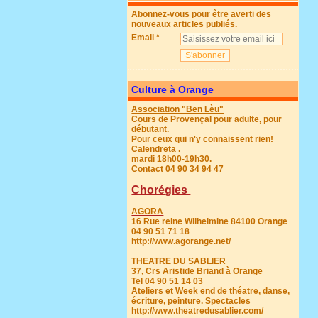
Abonnez-vous pour être averti des
nouveaux articles publiés.
Email
Culture à Orange
Association "Ben Lèu"
Cours de Provençal pour adulte, pour
débutant.
Pour ceux qui n'y connaissent rien!
Calendreta .
mardi 18h00-19h30.
Contact 04 90 34 94 47
Chorégies
AGORA
16 Rue reine Wilhelmine 84100 Orange
04 90 51 71 18
http://www.agorange.net/
THEATRE DU SABLIER
37, Crs Aristide Briand à Orange
Tel 04 90 51 14 03
Ateliers et Week end de théatre, danse,
écriture, peinture. Spectacles
http://www.theatredusablier.com/