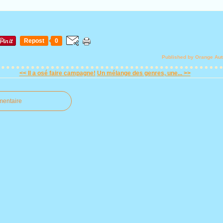
Repost
0
Published by Orange Au
<< Il a osé faire campagne!
Un mélange des genres, une... >>
mentaire