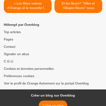
< Les fêtes votives
Et les fleurs? "Villes et
d’Orange et la nouvelle fête
Villages fleuris" nous
de la famille.
passent sous le nez. >
Hébergé par Overblog
Top articles
Pages
Contact
Signaler un abus
C.G.U.
Cookies et données personnelles
Préférences cookies
Voir le profil de Orange Autrement sur le portail Overblog
Créer un blog sur Overblog
Créer un blog