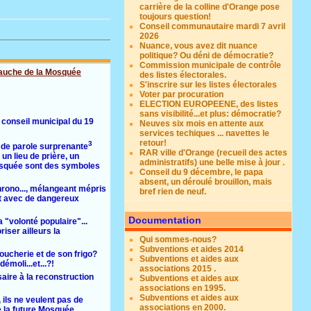
carrière de la colline d'Orange pose
toujours question!
Conseil communautaire mardi 7 avril
2026
Nuance, vous avez dit nuance
politique? Ou déni de démocratie?
Commission municipale de contrôle
des listes électorales.
S'inscrire sur les listes électorales
Voter par procuration
ELECTION EUROPEENE, des listes
sans visibilité...et plus: démocratie?
 conseil municipal du 19
Neuves six mois en attente aux
services techiques ... navettes le
retour!
3
 de parole surprenante
RAR ville d'Orange (recueil des actes
un lieu de prière, un
administratifs) une belle mise à jour .
a mosquée sont des symboles
Conseil du 9 décembre, le papa
absent, un déroulé brouillon, mais
hrono..., mélangeant mépris
bref rien de neuf.
ant avec de dangereux
Documentation
a "volonté populaire"...
iser ailleurs la
Qui sommes-nous?
Subventions et aides 2014
boucherie et de son frigo?
Subventions et aides aux
émoli...et...?!
associations 2015 .
aire à la reconstruction
Subventions et aides aux
associations en 1995.
Subventions et aides aux
ils ne veulent pas de
associations en 2000.
e la future Mosquée.