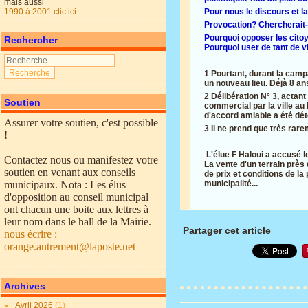
mais aussi
1990 à 2001 clic ici
Pour nous le discours et la
Provocation? Chercherait-e
Pourquoi opposer les citoy
Rechercher
Pourquoi user de tant de v
1 Pourtant, durant la cam
un nouveau lieu. Déjà 8 ans
2 Délibération N° 3, actan
Soutien
commercial par la ville au 
d'accord amiable a été dét
Assurer votre soutien, c'est possible
3 Il ne prend que très rare
!
L'élue F Haloui a accusé l
Contactez nous ou manifestez votre
La vente d'un terrain près
soutien en venant aux conseils
de prix et conditions de l
municipaux. Nota : Les élus
municipalité...
d'opposition au conseil municipal
ont chacun une boite aux lettres à
leur nom dans le hall de la Mairie.
Partager cet article
nous écrire :
orange.autrement@laposte.net
Archives
Avril 2026
(1)