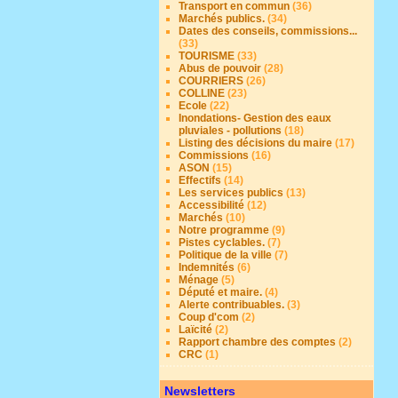
Transport en commun
(36)
Marchés publics.
(34)
Dates des conseils, commissions...
(33)
TOURISME
(33)
Abus de pouvoir
(28)
COURRIERS
(26)
COLLINE
(23)
Ecole
(22)
Inondations- Gestion des eaux
pluviales - pollutions
(18)
Listing des décisions du maire
(17)
Commissions
(16)
ASON
(15)
Effectifs
(14)
Les services publics
(13)
Accessibilité
(12)
Marchés
(10)
Notre programme
(9)
Pistes cyclables.
(7)
Politique de la ville
(7)
Indemnités
(6)
Ménage
(5)
Député et maire.
(4)
Alerte contribuables.
(3)
Coup d'com
(2)
Laïcité
(2)
Rapport chambre des comptes
(2)
CRC
(1)
Newsletters