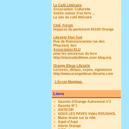
Le Café Littéraire
Association Culturelle
Soirée autour d'un livre ...
Le site du café littéraire
Ciné Forum
Impasse du parlement 84100 Orange
Librairie Elan Sud
Rue de Rome(ancienne rue des
Phocéen)
lien
Association ELU
pour les amoureux du livre
http://elansudeditions.over-blog.org
Orange Bleue Librairie
Lectures, débats, expos, signatures
http://www.orangebleue-librairie.com
L’écran Magique.
Liens
Gazette d'Orange Autrement n°2
Gazette N°1
ANTICOR
SOUS LES PAVES Vidéo ROUGHOL
Mains brune sur la ville.
Aquò d'Aqui
Alerte Orange