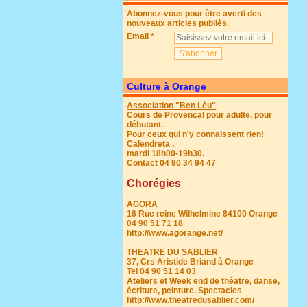
Abonnez-vous pour être averti des
nouveaux articles publiés.
Email
Culture à Orange
Association "Ben Lèu"
Cours de Provençal pour adulte, pour
débutant.
Pour ceux qui n'y connaissent rien!
Calendreta .
mardi 18h00-19h30.
Contact 04 90 34 94 47
Chorégies
AGORA
16 Rue reine Wilhelmine 84100 Orange
04 90 51 71 18
http://www.agorange.net/
THEATRE DU SABLIER
37, Crs Aristide Briand à Orange
Tel 04 90 51 14 03
Ateliers et Week end de théatre, danse,
écriture, peinture. Spectacles
http://www.theatredusablier.com/