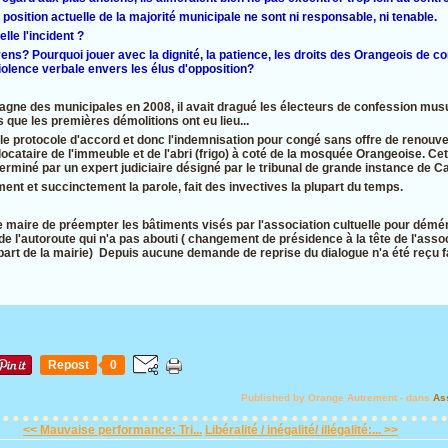
 position actuelle de la majorité municipale ne sont ni responsable, ni tenable.
lle l'incident ?
ens? Pourquoi jouer avec la dignité, la patience, les droits des Orangeois de
iolence verbale envers les élus d'opposition?
pagne des municipales en 2008, il avait dragué les électeurs de confession mu
 que les premières démolitions ont eu lieu...
t le protocole d'accord et donc l'indemnisation pour congé sans offre de renouve
locataire de l'immeuble et de l'abri (frigo) à coté de la mosquée Orangeoise. Ce
erminé par un expert judiciaire désigné par le tribunal de grande instance de C
ment et succinctement la parole, fait des invectives la plupart du temps.
e maire de préempter les bâtiments visés par l'association cultuelle pour dém
 de l'autoroute qui n'a pas abouti ( changement de présidence à la tête de l'ass
a part de la mairie) Depuis aucune demande de reprise du dialogue n'a été reçu 
Repost
0
Published by Orange Autrement
-
dans
As
<< Mauvaise performance: Tri...
Libéralité / inégalité/ illégalité:... >>