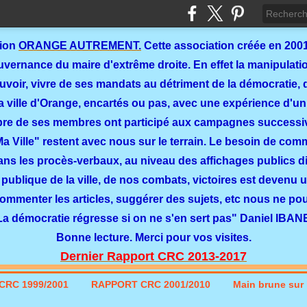
tion
ORANGE AUTREMENT.
Cette association créée en 2001
ernance du maire d'extrême droite. En effet la manipulation
ouvoir, vivre de ses mandats au détriment de la démocratie, 
a ville d'Orange, encartés ou pas, avec une expérience d'un
re de ses membres ont participé aux campagnes successi
 Ma Ville" restent avec nous sur le terrain. Le besoin de co
dans les procès-verbaux, au niveau des affichages publics dit
 publique de la ville, de nos combats, victoires est devenu u
commenter les articles, suggérer des sujets, etc nous ne p
La démocratie régresse si on ne s'en sert pas" Daniel IBAN
Bonne lecture. Merci pour vos visites.
Dernier Rapport CRC 2013-2017
CRC 1999/2001
RAPPORT CRC 2001/2010
Main brune sur l