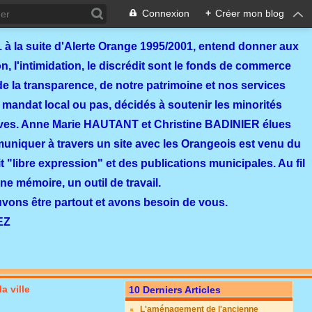
Connexion
+
Créer mon blog
 à la suite d'Alerte Orange 1995/2001, entend donner aux
, l'intimidation, le discrédit sont le fonds de commerce
de la transparence, de notre patrimoine et nos services
 mandat local ou pas, décidés à soutenir les minorités
ves. Anne Marie HAUTANT et Christine BADINIER élues
mmuniquer à travers un site avec les Orangeois est venu du
 "libre expression" et des publications municipales. Au fil
ne mémoire, un outil de travail.
ouvons être partout et avons besoin de vous.
EZ
a ville
10 Derniers Articles
L'aménagement de l'ancienne