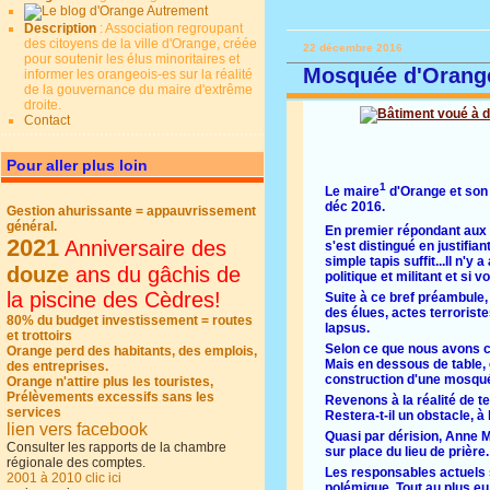
Description
: Association regroupant
des citoyens de la ville d'Orange, créée
22 décembre 2016
pour soutenir les élus minoritaires et
Mosquée d'Orange,
informer les orangeois-es sur la réalité
de la gouvernance du maire d'extrême
droite.
Contact
Pour aller plus loin
1
Le maire
d'Orange et son 
déc 2016.
Gestion ahurissante = appauvrissement
général.
En premier répondant aux 
2021
Anniversaire des
s'est distingué en justifia
simple tapis suffit...Il n'
douze
ans du gâchis de
politique et militant et si
la piscine des Cèdres!
Suite à ce bref préambule,
des élues, actes terroriste
80% du budget investissement = routes
lapsus.
et trottoirs
Selon ce que nous avons com
Orange perd des habitants, des emplois,
Mais en dessous de table, 
des entreprises.
construction d'une mosqu
Orange n'attire plus les touristes,
Prélèvements excessifs sans les
Revenons à la réalité de t
services
Restera-t-il un obstacle, à 
lien vers facebook
Quasi par dérision, Anne M
Consulter les rapports de la chambre
sur place du lieu de prière
régionale des comptes.
Les responsables actuels s
2001 à 2010 clic ici
polémique. Tout au plus eu