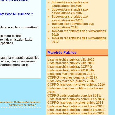
Subventions et aides aux
associations en 2001.
Subventions et aides aux
associations en 2002.
 confession Musulmane ?
Subventions et aides aux
associations en 2013.
Tableau des subventions aux
sulmane en leur promettant
associations 2018
Tableau récapitulatif des subventions
2016
llement de bail
Tableau récapitulatif des subventions
tte indemnisation faute
2017
arpentras.
Marchés Publics
énager la mosquée actuelle.
Liste marchés publics ville 2020
ociation, plus changement
Liste marchés publics ville 2019
favorablement par la
Liste marchés publics CCPRO
Liste marchés publics 2018 ville
Liste des marchés publics 2017.
CCPRO marchés conclus en 2017.
Liste des marchés publics 2016.
CCPRO liste des marchés publics 2016
Liste des marches publics.conclus en
2015.
CCPRO Liste contrats conclus 2015.
Liste marchés publics conclus en 2014.
sociations- Cultures-Animations
CCPRO liste des marchés public 2014
commenter cet article
…
Liste marchés publics conclus en 2013.
Liste marchés publics conclus en 2012.
Liste marchés publics conclus en 2011.