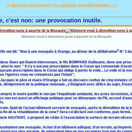
<< Mauvaise performance: Tri...
Libéralité / inégalité/ illégalité:... >>
 c'est non: une provocation inutile.
Bâtiment voué à démolition juste à gauche de la Mosquée
2
fils ont dit: "Non à une mosquée à Orange, au détour de la délibération
N° 3 du
deux élues qui étaient intervenues, le fils BOMPARD Guillaume, dans une prise
nt ainsi le non: " Il n'y a aucune prescription dans le Coran qui commende d'avoir 
y a aucune prescription dans le Coran qui oblige à porter le voile... Le voile et l
 vous l'ignorez vous ne connaissez pas l'Islam".
 Jacques le père et maire d'Orange a fait un discours confus de cinq minutes c
s, dénigrement de la politique nationale...s'éloignant avec délice du sujet, fris
pris le maire justifie le non par l'inquiétude ambiante, les actes terroristes, l
ce non est aussi un affichage politique pour se démarquer du FN, accusé d'autor
ée.
errain. Quid de l'actuel bâtiment servant de mosquée, après la démolition de la 
la fin de la réhabilitation de la zone? Sera-t-il déclaré non conforme, puis fermé, d
arie HAUTANT, a proposé de céder à l'association la surface de terrain nécess
.
ouhaitent une mosquée. Achat d'un bâtiment adéquat, d'un terrain, qu'importe, 
 égard aux plus anciens, ils aimeraient bien ne pas excentrer trop loin du centr