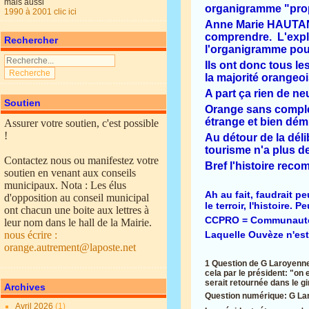
mais aussi
organigramme "propr
1990 à 2001 clic ici
Anne Marie HAUTANT
comprendre. L'expli
Rechercher
l'organigramme pour
Ils ont donc tous l
la majorité orangeois
A part ça rien de neu
Soutien
Orange sans comple
étrange et bien dém
Assurer votre soutien, c'est possible
!
Au détour de la dé
tourisme n'a plus de
Contactez nous ou manifestez votre
Bref l'histoire rec
soutien en venant aux conseils
municipaux. Nota : Les élus
Ah au fait, faudrait p
d'opposition au conseil municipal
le terroir, l'histoire
ont chacun une boite aux lettres à
CCPRO =
Communauté
leur nom dans le hall de la Mairie.
nous écrire :
Laquelle Ouvèze n'est 
orange.autrement@laposte.net
1 Question de G Laroyenn
cela par le président: "o
serait retournée dans le g
Archives
Question numérique: G Laro
Avril 2026
(1)