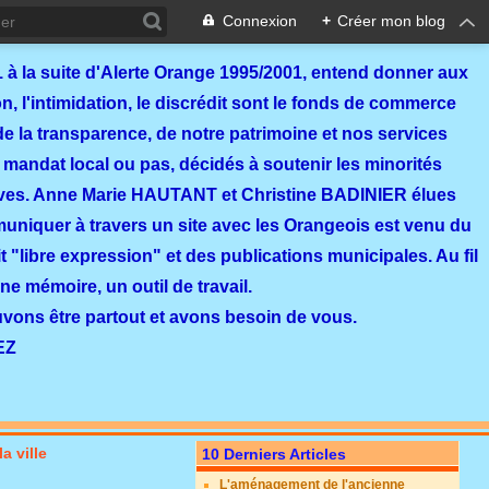
Connexion
+
Créer mon blog
 à la suite d'Alerte Orange 1995/2001, entend donner aux
, l'intimidation, le discrédit sont le fonds de commerce
de la transparence, de notre patrimoine et nos services
 mandat local ou pas, décidés à soutenir les minorités
ves. Anne Marie HAUTANT et Christine BADINIER élues
mmuniquer à travers un site avec les Orangeois est venu du
 "libre expression" et des publications municipales. Au fil
ne mémoire, un outil de travail.
ouvons être partout et avons besoin de vous.
EZ
a ville
10 Derniers Articles
L'aménagement de l'ancienne