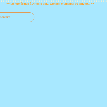
<< Le numérique à Arles c'est...
Conseil municipal 30 janvier... >>
mentaire