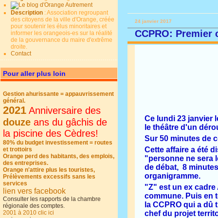
Description
: Association regroupant
des citoyens de la ville d'Orange, créée
24 janvier 2017
pour soutenir les élus minoritaires et
CCPRO: Premier co
informer les orangeois-es sur la réalité
de la gouvernance du maire d'extrême
droite.
Contact
Pour aller plus loin
Gestion ahurissante = appauvrissement
général.
2021
Anniversaire des
Ce lundi 23 janvier 
douze
ans du gâchis de
le théâtre d'un déro
la piscine des Cèdres!
Sur 50 minutes de co
80% du budget investissement = routes
Cette affaire a été 
et trottoirs
Orange perd des habitants, des emplois,
"personne ne sera lé
des entreprises.
de débat, 8 minutes
Orange n'attire plus les touristes,
organigramme.
Prélèvements excessifs sans les
services
"Z" est un ex cadre 
lien vers facebook
commune. Puis en te
Consulter les rapports de la chambre
la CCPRO qui a dû tra
régionale des comptes.
2001 à 2010 clic ici
chef du projet terri