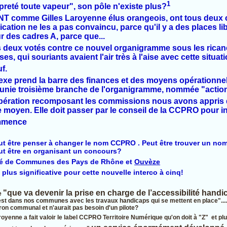
1
eté toute vapeur", son pôle n'existe plus?
 comme Gilles Laroyenne élus orangeois, ont tous deux 
cation ne les a pas convaincu, parce qu'il y a des places li
 des cadres A, parce que...
es deux votés contre ce nouvel organigramme sous les rica
es, qui souriants avaient l'air très à l'aise avec cette situati
f.
xe prend la barre des finances et des moyens opérationnel
unie troisième branche de l'organigramme, nommée "action 
libération recomposant les commissions nous avons appris
 moyen. Elle doit passer par le conseil de la CCPRO pour inv
ommence
eut être penser à changer le nom CCPRO . Peut être trouver un nom
. Peut être en organisant un concours?
 de Communes des Pays de Rhône et
Ouvèze
plus significative pour cette nouvelle interco à cinq!
"que va devenir la prise en charge de l’accessibilité handi
e
n est dans nos communes avec les travaux handicaps qui se mettent en place"..
iron communal et n'aurait pas besoin d'un pilote?
yenne a fait valoir le label CCPRO Territoire Numérique qu'on doit à "Z"
et plu