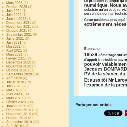
Le président rétorque qu'o
Mars 2026
(2)
numérique. Nous av
Octobre 2025
(3)
subsiste qu'un petit servic
Juin 2024
(1)
personnes dont un technici
Juin 2022
(1)
Janvier 2022
(1)
Cette position a provoqué 
Décembre 2021
(3)
extrêmement nécessai
Novembre 2021
(11)
Octobre 2021
(2)
Septembre 2021
(9)
Juillet 2021
(2)
Juin 2021
(3)
Mai 2021
(7)
Etonnant:
Avril 2021
(9)
18h29
Mars 2021
(3)
démarrage sur les
Février 2021
(8)
d'appel) le président ouvre
Décembre 2020
(9)
pouvoir valablement
Novembre 2020
(7)
Jacques BOMPARD. Bi
Octobre 2020
(13)
PV de la séance du 
Septembre 2020
(18)
Août 2020
(6)
Et aussitôt Mr Laro
Juillet 2020
(19)
l'examen de la premi
Juin 2020
(20)
Mai 2020
(5)
Avril 2020
(14)
Mars 2020
(16)
Février 2020
(24)
Partager cet article
Janvier 2020
(38)
Décembre 2019
(13)
Novembre 2019
(26)
Octobre 2019
(31)
Septembre 2019
(22)
Août 2019
(13)