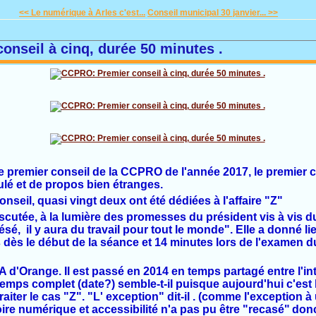
<< Le numérique à Arles c'est...
Conseil municipal 30 janvier... >>
nseil à cinq, durée 50 minutes .
le premier conseil de la CCPRO de l'année 2017, le premier co
ulé et de propos bien étranges.
nseil, quasi vingt deux ont été dédiées à l'affaire "Z"
discutée, à la lumière des promesses du président vis à vis 
sé, il y aura du travail pour tout le monde". Elle a donné l
 dès le début de la séance et 14 minutes lors de l'examen 
A d'Orange. Il est passé en 2014 en temps partagé entre l'in
mps complet (date?) semble-t-il puisque aujourd'hui c'est 
iter le cas "Z". "L' exception" dit-il . (comme l'exception à 
toire numérique et accessibilité
n'a pas pu être "recasé"
donc