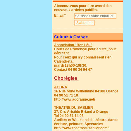
Abonnez-vous pour être averti des
nouveaux articles publiés.
Email
Culture à Orange
Association "Ben Lèu"
Cours de Provençal pour adulte, pour
débutant.
Pour ceux qui n'y connaissent rien!
Calendreta .
mardi 18h00-19h30.
Contact 04 90 34 94 47
Chorégies
AGORA
16 Rue reine Wilhelmine 84100 Orange
04 90 51 71 18
http://www.agorange.net/
THEATRE DU SABLIER
37, Crs Aristide Briand à Orange
Tel 04 90 51 14 03
Ateliers et Week end de théatre, danse,
écriture, peinture. Spectacles
http://www.theatredusablier.com/