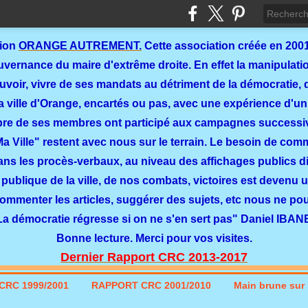
tion
ORANGE AUTREMENT.
Cette association créée en 2001
ernance du maire d'extrême droite. En effet la manipulation
ouvoir, vivre de ses mandats au détriment de la démocratie, 
a ville d'Orange, encartés ou pas, avec une expérience d'un
re de ses membres ont participé aux campagnes successi
 Ma Ville" restent avec nous sur le terrain. Le besoin de co
dans les procès-verbaux, au niveau des affichages publics dit
 publique de la ville, de nos combats, victoires est devenu u
commenter les articles, suggérer des sujets, etc nous ne p
La démocratie régresse si on ne s'en sert pas" Daniel IBAN
Bonne lecture. Merci pour vos visites.
Dernier Rapport CRC 2013-2017
CRC 1999/2001
RAPPORT CRC 2001/2010
Main brune sur l