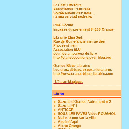
Le Café Littéraire
Association Culturelle
Soirée autour d'un livre ...
Le site du café littéraire
Ciné Forum
Impasse du parlement 84100 Orange
Librairie Elan Sud
Rue de Rome(ancienne rue des
Phocéen)
lien
Association ELU
pour les amoureux du livre
http://elansudeditions.over-blog.org
Orange Bleue Librairie
Lectures, débats, expos, signatures
http://www.orangebleue-librairie.com
L’écran Magique.
Liens
Gazette d'Orange Autrement n°2
Gazette N°1
ANTICOR
SOUS LES PAVES Vidéo ROUGHOL
Mains brune sur la ville.
Aquò d'Aqui
Alerte Orange