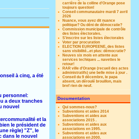
carrière de la colline d'Orange pose
toujours question!
Conseil communautaire mardi 7 avril
2026
Nuance, vous avez dit nuance
politique? Ou déni de démocratie?
Commission municipale de contrôle
des listes électorales.
S'inscrire sur les listes électorales
Voter par procuration
ELECTION EUROPEENE, des listes
sans visibilité...et plus: démocratie?
Neuves six mois en attente aux
services techiques ... navettes le
retour!
RAR ville d'Orange (recueil des actes
administratifs) une belle mise à jour .
nseil à cinq, a été
Conseil du 9 décembre, le papa
absent, un déroulé brouillon, mais
bref rien de neuf.
du personnel:
Documentation
ieu a deux tranches
du nouvel
Qui sommes-nous?
Subventions et aides 2014
Subventions et aides aux
tercommunalité et la
associations 2015 .
bien le président de
Subventions et aides aux
associations en 1995.
une règle) "Z", le
Subventions et aides aux
 dans le nouvel
associations en 2000.