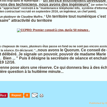
un service énormément développé 
n est trop dans le numérique : "
ons des techniciens, nous avons des ingénieurs"
(or selon l'
e "approchant" restreint à la "maintenance téléphonie/ info, système d'informati
en contractuel recruté en septembre 2016, un ingénieur, un chef point).
Un territoire tout numérique c’est
un plaidoyer de Claudine Maffre. "
re" attractivité du territoire
 chapeaux de roues, plusieurs élus passe en fond ou ne sont pas encore assis,
nous avons le Quorum. Ce conseil d
 la séance. En déclarant: "...
 délibéré. Je signale un pouvoir, pouvoir de madame Marie
en ... " Puis il désigne la secrétaire de séance et enchai
19 12/16.
yenne pose alors une réserve. Ce qui donnera lieu à des éc
ère question à la huitième minute...
Repost
0
Published by 