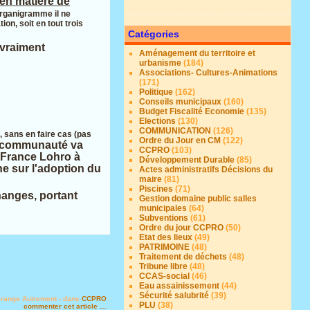
en matière de
organigramme il ne
on, soit en tout trois
Catégories
 vraiment
Aménagement du territoire et
urbanisme
(184)
Associations- Cultures-Animations
(171)
Politique
(162)
Conseils municipaux
(160)
Budget Fiscalité Economie
(135)
Elections
(130)
COMMUNICATION
(126)
 sans en faire cas (pas
Ordre du Jour en CM
(122)
e communauté va
CCPRO
(103)
 France Lohro à
Développement Durable
(85)
ne sur l'adoption du
Actes administratifs Décisions du
maire
(81)
Piscines
(71)
hanges, portant
Gestion domaine public salles
municipales
(64)
Subventions
(61)
Ordre du jour CCPRO
(50)
Etat des lieux
(49)
PATRIMOINE
(48)
Traitement de déchets
(48)
Tribune libre
(48)
CCAS-social
(46)
Eau assainissement
(44)
Sécurité salubrité
(39)
Orange Autrement
-
dans
CCPRO
PLU
(38)
commenter cet article
…