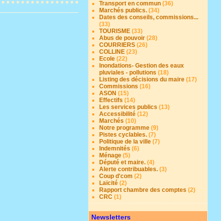
Transport en commun
(36)
Marchés publics.
(34)
Dates des conseils, commissions...
(33)
TOURISME
(33)
Abus de pouvoir
(28)
COURRIERS
(26)
COLLINE
(23)
Ecole
(22)
Inondations- Gestion des eaux
pluviales - pollutions
(18)
Listing des décisions du maire
(17)
Commissions
(16)
ASON
(15)
Effectifs
(14)
Les services publics
(13)
Accessibilité
(12)
Marchés
(10)
Notre programme
(9)
Pistes cyclables.
(7)
Politique de la ville
(7)
Indemnités
(6)
Ménage
(5)
Député et maire.
(4)
Alerte contribuables.
(3)
Coup d'com
(2)
Laïcité
(2)
Rapport chambre des comptes
(2)
CRC
(1)
Newsletters