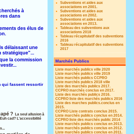
Subventions et aides aux
associations en 2001.
cherchés à
Subventions et aides aux
associations en 2002.
bres dans
Subventions et aides aux
associations en 2013.
Tableau des subventions aux
nements des élus de
associations 2018
on.
Tableau récapitulatif des subventions
2016
Tableau récapitulatif des subventions
s délaissant une
2017
stratégique"...
 que la commission
Marchés Publics
estir...
Liste marchés publics ville 2020
Liste marchés publics ville 2019
Liste marchés publics CCPRO
Liste marchés publics 2018 ville
 qui fassent ressortir
Liste des marchés publics 2017.
CCPRO marchés conclus en 2017.
Liste des marchés publics 2016.
CCPRO liste des marchés publics 2016
Liste des marches publics.conclus en
2015.
CCPRO Liste contrats conclus 2015.
capé ?
L
a seul allusion à
Liste marchés publics conclus en 2014.
..Euh cad?
L'accessibilité
CCPRO liste des marchés public 2014
Liste marchés publics conclus en 2013.
Liste marchés publics conclus en 2012.
s...
Liste marchés publics conclus en 2011.