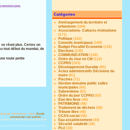
e commission.
Catégories
Aménagement du territoire et
urbanisme
(184)
Associations- Cultures-Animations
(171)
Politique
(162)
Conseils municipaux
(160)
 se réuni plus. Certes on
Budget Fiscalité Economie
(135)
au tout début du mandat, de
Elections
(130)
COMMUNICATION
(126)
une toute petite
Ordre du Jour en CM
(122)
CCPRO
(103)
Développement Durable
(85)
Actes administratifs Décisions du
maire
(81)
Piscines
(71)
Gestion domaine public salles
municipales
(64)
Subventions
(61)
Ordre du jour CCPRO
(50)
Etat des lieux
(49)
PATRIMOINE
(48)
Traitement de déchets
(48)
Tribune libre
(48)
 Orange Autrement
-
dans
Ecole
CCAS-social
(46)
commenter cet article
…
Eau assainissement
(44)
Sécurité salubrité
(39)
PLU
(38)