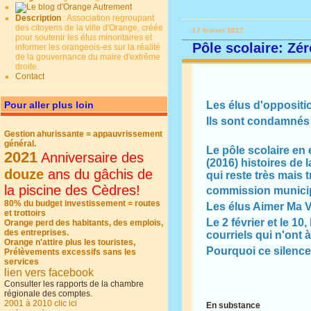
Description
: Association regroupant
des citoyens de la ville d'Orange, créée
17 février 2017
pour soutenir les élus minoritaires et
Pôle scolaire: Zé
informer les orangeois-es sur la réalité
de la gouvernance du maire d'extrême
droite.
Contact
Pour aller plus loin
Les élus d'oppositi
Ils sont condamnés
Gestion ahurissante = appauvrissement
général.
Le pôle scolaire en 
2021
Anniversaire des
(2016) histoires de
douze
ans du gâchis de
qui reste très mais 
la piscine des Cèdres!
commission munici
80% du budget investissement = routes
Les élus Aimer Ma Vi
et trottoirs
Le 2 février et le 10
Orange perd des habitants, des emplois,
des entreprises.
courriels qui n'ont 
Orange n'attire plus les touristes,
Pourquoi ce silenc
Prélèvements excessifs sans les
services
lien vers facebook
Consulter les rapports de la chambre
régionale des comptes.
2001 à 2010 clic ici
En substance