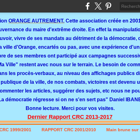
tion
ORANGE AUTREMENT.
Cette association créée en 2001
ernance du maire d'extrême droite. En effet la manipulation
ouvoir, vivre de ses mandats au détriment de la démocratie, 
a ville d'Orange, encartés ou pas, avec une expérience d'un
re de ses membres ont participé aux campagnes successi
 Ma Ville" restent avec nous sur le terrain. Le besoin de co
dans les procès-verbaux, au niveau des affichages publics dit
 publique de la ville, de nos combats, victoires est devenu u
commenter les articles, suggérer des sujets, etc nous ne p
La démocratie régresse si on ne s'en sert pas" Daniel IBAN
Bonne lecture. Merci pour vos visites.
Dernier Rapport CRC 2013-2017
CRC 1999/2001
RAPPORT CRC 2001/2010
Main brune sur l