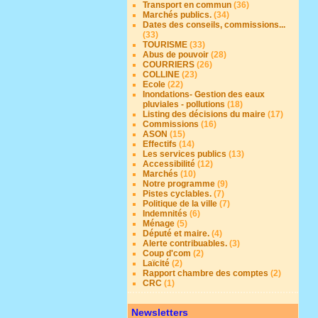
Transport en commun
(36)
Marchés publics.
(34)
Dates des conseils, commissions...
(33)
TOURISME
(33)
Abus de pouvoir
(28)
COURRIERS
(26)
COLLINE
(23)
Ecole
(22)
Inondations- Gestion des eaux
pluviales - pollutions
(18)
Listing des décisions du maire
(17)
Commissions
(16)
ASON
(15)
Effectifs
(14)
Les services publics
(13)
Accessibilité
(12)
Marchés
(10)
Notre programme
(9)
Pistes cyclables.
(7)
Politique de la ville
(7)
Indemnités
(6)
Ménage
(5)
Député et maire.
(4)
Alerte contribuables.
(3)
Coup d'com
(2)
Laïcité
(2)
Rapport chambre des comptes
(2)
CRC
(1)
Newsletters