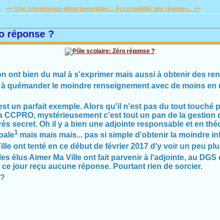
<< Une commission départementale:...
Accessibilité une réponse... >>
ro réponse ?
on ont bien du mal à s'exprimer mais aussi à obtenir des r
 à quémander le moindre renseignement avec de moins en 
est un parfait exemple. Alors qu'il n'est pas du tout touché 
 la CCPRO, mystérieusement c'est tout un pan de la gestio
très secret. Oh il y a bien une adjointe responsable et en thé
1
pale
mais mais mais... pas si simple d'obtenir la moindre in
lle ont tenté en ce début de février 2017 d'y voir un peu plus
, les élus Aimer Ma Ville ont fait parvenir à l'adjointe, au DG
à ce jour reçu aucune réponse. Pourtant rien de sorcier.
e?