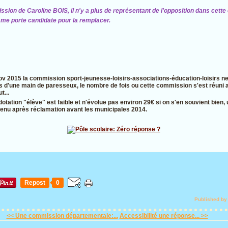
ission de Caroline BOIS, il n'y a plus de représentant de l'opposition dans cett
e me porte candidate pour la remplacer.
nov 2015 la commission sport-jeunesse-loisirs-associations-éducation-loisirs ne
s d'une main de paresseux, le nombre de fois ou cette commission s'est réuni 
t...
otation "élève" est faible et n'évolue pas environ 29€ si on s'en souvient bien, 
tenu après réclamation avant les municipales 2014.
Repost
0
Published by
<< Une commission départementale:...
Accessibilité une réponse... >>