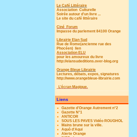
Le Café Littéraire
Association Culturelle
Soirée autour d'un livre ...
Le site du café littéraire
Ciné Forum
Impasse du parlement 84100 Orange
Librairie Elan Sud
Rue de Rome(ancienne rue des
Phocéen)
lien
Association ELU
pour les amoureux du livre
http://elansudeditions.over-blog.org
Orange Bleue Librairie
Lectures, débats, expos, signatures
http://www.orangebleue-librairie.com
L’écran Magique.
Liens
Gazette d'Orange Autrement n°2
Gazette N°1
ANTICOR
SOUS LES PAVES Vidéo ROUGHOL
Mains brune sur la ville.
Aquò d'Aqui
Alerte Orange