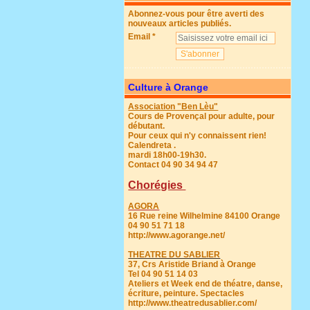
Abonnez-vous pour être averti des
nouveaux articles publiés.
Email
Culture à Orange
Association "Ben Lèu"
Cours de Provençal pour adulte, pour
débutant.
Pour ceux qui n'y connaissent rien!
Calendreta .
mardi 18h00-19h30.
Contact 04 90 34 94 47
Chorégies
AGORA
16 Rue reine Wilhelmine 84100 Orange
04 90 51 71 18
http://www.agorange.net/
THEATRE DU SABLIER
37, Crs Aristide Briand à Orange
Tel 04 90 51 14 03
Ateliers et Week end de théatre, danse,
écriture, peinture. Spectacles
http://www.theatredusablier.com/