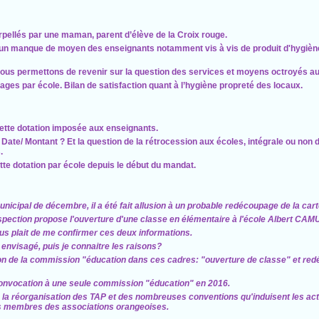
pellés par une maman, parent d’élève de la Croix rouge.
d'un manque de moyen des enseignants notamment vis à vis de produit d'hygièn
 nous permettons de revenir sur la question des services et moyens octroyés au
es par école. Bilan de satisfaction quant à l’hygiène propreté des locaux.
n
 cette dotation imposée aux enseignants.
 Date/ Montant ? Et la question de la rétrocession aux écoles, intégrale ou non
.
 cette dotation par école depuis le début du mandat.
icipal de décembre, il a été fait allusion à un probable redécoupage de la cart
nspection propose l'ouverture d'une classe en élémentaire à l'école Albert CAM
vous plait de me confirmer ces deux informations.
 envisagé, puis je connaitre les raisons?
ion de la commission "éducation dans ces cadres: "ouverture de classe" et red
convocation à une seule commission "éducation" en 2016.
e la réorganisation des TAP et des nombreuses conventions qu'induisent les ac
s membres des associations orangeoises.