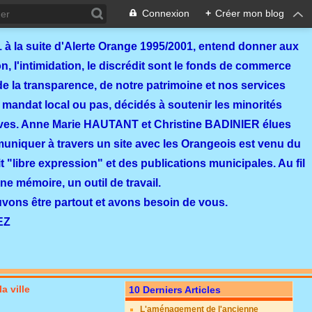
Connexion
+
Créer mon blog
 à la suite d'Alerte Orange 1995/2001, entend donner aux
, l'intimidation, le discrédit sont le fonds de commerce
de la transparence, de notre patrimoine et nos services
 mandat local ou pas, décidés à soutenir les minorités
ves. Anne Marie HAUTANT et Christine BADINIER élues
mmuniquer à travers un site avec les Orangeois est venu du
 "libre expression" et des publications municipales. Au fil
ne mémoire, un outil de travail.
ouvons être partout et avons besoin de vous.
EZ
a ville
10 Derniers Articles
L'aménagement de l'ancienne