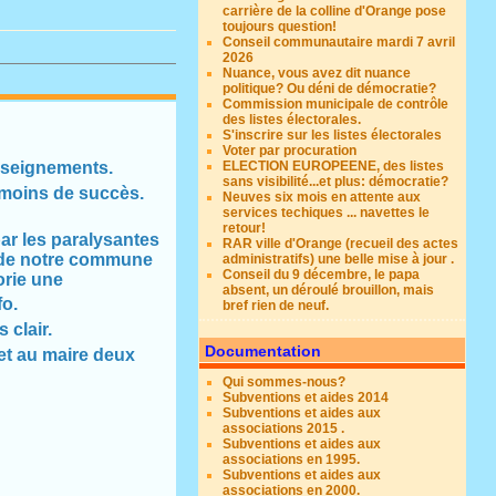
carrière de la colline d'Orange pose
toujours question!
Conseil communautaire mardi 7 avril
2026
Nuance, vous avez dit nuance
politique? Ou déni de démocratie?
Commission municipale de contrôle
des listes électorales.
S'inscrire sur les listes électorales
Voter par procuration
enseignements.
ELECTION EUROPEENE, des listes
sans visibilité...et plus: démocratie?
moins de succès.
Neuves six mois en attente aux
services techiques ... navettes le
retour!
par les paralysantes
RAR ville d'Orange (recueil des actes
n de notre commune
administratifs) une belle mise à jour .
Conseil du 9 décembre, le papa
orie une
absent, un déroulé brouillon, mais
fo.
bref rien de neuf.
 clair.
Documentation
S et au maire deux
Qui sommes-nous?
Subventions et aides 2014
Subventions et aides aux
associations 2015 .
Subventions et aides aux
associations en 1995.
Subventions et aides aux
associations en 2000.