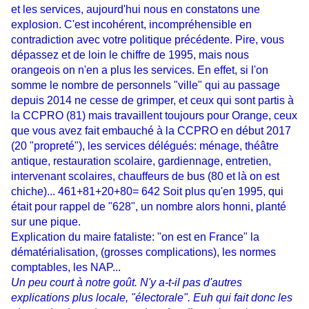
et les services, aujourd'hui nous en constatons une
explosion. C'est incohérent, incompréhensible en
contradiction avec votre politique précédente. Pire, vous
dépassez et de loin le chiffre de 1995, mais nous
orangeois on n'en a plus les services. En effet, si l'on
somme le nombre de personnels "ville" qui au passage
depuis 2014 ne cesse de grimper, et ceux qui sont partis à
la CCPRO (81) mais travaillent toujours pour Orange, ceux
que vous avez fait embauché à la CCPRO en début 2017
(20 "propreté"), les services délégués: ménage, théâtre
antique, restauration scolaire, gardiennage, entretien,
intervenant scolaires, chauffeurs de bus (80 et là on est
chiche)... 461+81+20+80= 642 Soit plus qu'en 1995, qui
était pour rappel de "628", un nombre alors honni, planté
sur une pique.
Explication du maire fataliste: "on est en France" la
dématérialisation, (grosses complications), les normes
comptables, les NAP...
Un peu court à notre goût. N'y a-t-il pas d'autres
explications plus locale, "électorale". Euh qui fait donc les