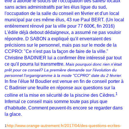
elle a abordé le soucis de l'occupation des salles/ locaux
sans actes administratifs par les élus ligue du sud,
l'occupation de la salle du conseil en février et d'un local
municipal par ces même élus, 43 rue Paul BERT. (Un local
entièrement rénové par la ville pour 77 600€, fin 2016)
L'édile déjà debout dédaigneux, a assumé ne pas vouloir
répondre. D SABON a expliqué qu'il enverraient des
précisions sur le personnel, mais pas sur le mode de la
CCPRO: "Ce n'est pas la façon de faire de la ville."
Christine BADINIER lui a confirmer être intéressé par tout
ce qu'il pourra lui transmettre.
Mais pourquoi donc rien n'était
prêt pour ce conseil? La première demande sur l'évolution du
personnel l'organigramme à la mode "CCPRO" date du 2 février.
In fine l'élue M Boudier est venue en fin de conseil porter à
C Badinier une feuille en réponse aux questions sur la
1
colline et la mise en sécurité de la piscine des Cèdres.
Infernal ce conseil mais somme toute pas plus que
d'habitude. Comment peuvent-ils encore se regarder dans
la glace.
http://www.orange-autrement.fr/2017/04/des-questions-ecrites-
1