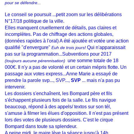
pour se défendre...
Le conseil se poursuit ...petit zoom sur les délibérations
N°17/18 politique de la ville.
Elles manquent cruellement de détails, pas claires et
incomplètes. Pas de chiffrage des actions globales,
(données rapides à l'oral) A été ajoutée et votée une action
qualifié "d'envergure"
Qui n'apparaissait
Euh de trois jours!
pas sur la programmation...Subventions pour 2017
une somme totale de 18
(toujours aucune pérennisation)
000€. Il n'y a pas de volonté et un certain mépris flotte. Un
passage aux votes express...Anne Marie a essayé de
prendre la parole svp..., SVP...,
SVP
... mais n'a pas pu
intervenir.
Les dossiers s'enchaînent, les Bompard père et fils
s'échappent plusieurs fois de la salle. Le fils navigue
beaucoup, répond à des appels/ textos sur son tél,
s'amuse à filmer les élues d'opposition. Il n'est pas présent
lors des votes de plusieurs dossiers. C'est le cirque
Bompard dans toute sa splendeur.
A peine midi, le maire lève la séance jusqu'à 14h,