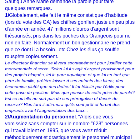
Sauf qu'Anne Marie demande la parole pour faire
quelques remarques.
1/
Globalement, elle fait le même constat que d'habitude
(lors du vote des CA) les chiffres gonflent juste un peu plus
d'année en année. 47 millions d'euros d'argent sont
thésaurisés, pris dans les poches des Orangeois pour ne
rien en faire. Normalement un bon gestionnaire ne prend
que ce dont il a besoin...etc Chez les élus ça souffle,
rouspète copieusement.
Le directeur financier se lèvera spontanément pour justifier cette
monumentale réserve. Selon lui il s'agit d'argent provisionné pour
des projets bloqués, tel le parc aquatique et que lui en tant que
père de famille, préfère laisser à ses enfants des biens, des
économies plutôt que des dettes! Il fut félicité par l'édile pour
cette prise de position. Mais que penser de cette prise de parole?
Est ce qu'elle ne sort pas de ses prérogative et devoir de
réserve? Plus tard il affirmera qu'ils sont prêt et feront des
emprunts avant l'augmentation des taux...
2/Augmentation du personnel
. "Alors que vous
vomissiez sans compter sur le nombre "628" personnes
qui travaillaient en 1995, que vous avez réduit
méthodiquement et drastiquement le personnel municipal