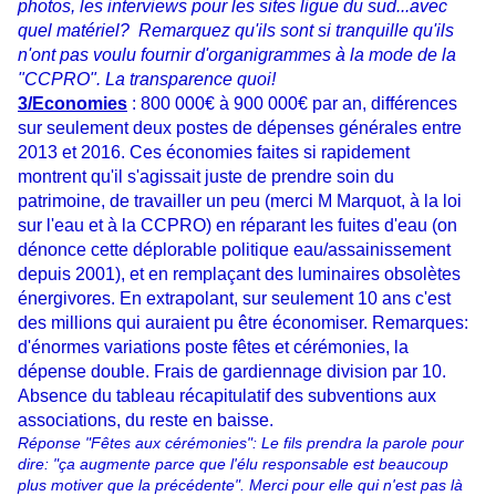
photos, les interviews pour les sites ligue du sud...avec
quel matériel? Remarquez qu'ils sont si tranquille qu'ils
n'ont pas voulu fournir d'organigrammes à la mode de la
"CCPRO". La transparence quoi!
3/Economies
: 800 000€ à 900 000€ par an, différences
sur seulement deux postes de dépenses générales entre
2013 et 2016. Ces économies faites si rapidement
montrent qu'il s'agissait juste de prendre soin du
patrimoine, de travailler un peu (merci M Marquot, à la loi
sur l'eau et à la CCPRO) en réparant les fuites d'eau (on
dénonce cette déplorable politique eau/assainissement
depuis 2001), et en remplaçant des luminaires obsolètes
énergivores. En extrapolant, sur seulement 10 ans c'est
des millions qui auraient pu être économiser. Remarques:
d'énormes variations poste fêtes et cérémonies, la
dépense double. Frais de gardiennage division par 10.
Absence du tableau récapitulatif des subventions aux
associations, du reste en baisse.
Réponse "Fêtes aux cérémonies": Le fils prendra la parole pour
dire: "ça augmente parce que l'élu responsable est beaucoup
plus motiver que la précédente". Merci pour elle qui n'est pas là