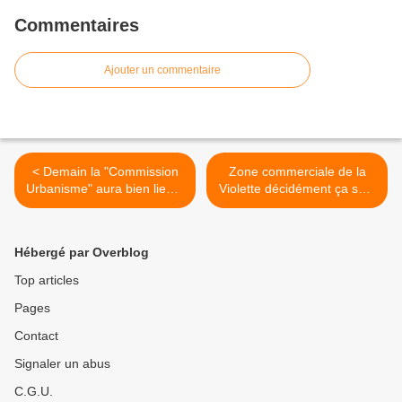
Commentaires
Ajouter un commentaire
< Demain la "Commission
Zone commerciale de la
Urbanisme" aura bien lieu...
Violette décidément ça sent
A cause du PLU!
pas bon. >
Hébergé par Overblog
Top articles
Pages
Contact
Signaler un abus
C.G.U.