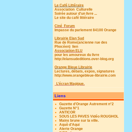
Le Café Littéraire
Association Culturelle
Soirée autour d'un livre ...
Le site du café littéraire
Ciné Forum
Impasse du parlement 84100 Orange
Librairie Elan Sud
Rue de Rome(ancienne rue des
Phocéen)
lien
Association ELU
pour les amoureux du livre
http://elansudeditions.over-blog.org
Orange Bleue Librairie
Lectures, débats, expos, signatures
http://www.orangebleue-librairie.com
L’écran Magique.
Liens
Gazette d'Orange Autrement n°2
Gazette N°1
ANTICOR
SOUS LES PAVES Vidéo ROUGHOL
Mains brune sur la ville.
Aquò d'Aqui
Alerte Orange