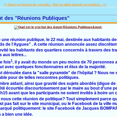
<< Dates et heures de conseils...
Non au plein pouvoir en matière... >>
but des "Réunions Publiques"
 une réunion publique, le 22 mai, destinée aux habitants de
rds de l'Aygues" . A cette réunion annoncée assez discrèteme
invité les habitants des quartiers concernés à travers des tr
 aux lettres...
1
 fois
, il y avait du monde un peu moins de 70 personnes 
t avec quelques fonctionnaires et élus de la majorité.
est déroulée dans la "salle pyramide" de l'hôpital ? Nous ne
table pour de telles rencontres politiques.
mbre aidant, ainsi que gravité des sujets abordés (digue de l
été écourtée discourtoisement par le maire au bout d'une pe
h15 avant que les participants ne soient invités à boire un c
 nous cette réunion de politique? Tout simplement parce q
t pas fait sur le site municipal, ou le Facebook de la ville m
marqué politiquement: le site Facebook de Jacques BOMPA
a bien une idée.