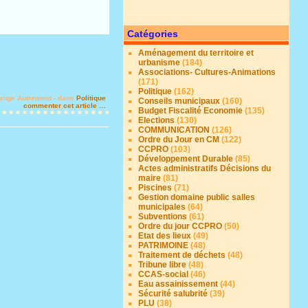
Catégories
Aménagement du territoire et
urbanisme
(184)
Associations- Cultures-Animations
(171)
Politique
(162)
ange Autrement
-
dans
Politique
Conseils municipaux
(160)
commenter cet article
…
Budget Fiscalité Economie
(135)
Elections
(130)
COMMUNICATION
(126)
Ordre du Jour en CM
(122)
CCPRO
(103)
Développement Durable
(85)
Actes administratifs Décisions du
maire
(81)
Piscines
(71)
Gestion domaine public salles
municipales
(64)
Subventions
(61)
Ordre du jour CCPRO
(50)
Etat des lieux
(49)
PATRIMOINE
(48)
Traitement de déchets
(48)
Tribune libre
(48)
CCAS-social
(46)
Eau assainissement
(44)
Sécurité salubrité
(39)
PLU
(38)