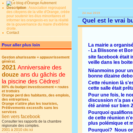
Description
: Association regroupant
des citoyens de la ville d'Orange, créée
24 mai 2019
pour soutenir les élus minoritaires et
Quel est le vrai 
informer les orangeois-es sur la réalité
de la gouvernance du maire d'extrême
droite.
Contact
Pour aller plus loin
La mairie a organisé
- La Blissone et Bo
site facebook était 
Gestion ahurissante = appauvrissement
général.
veille dans les boites
2021
Anniversaire des
Néanmoins pour une
douze
ans du gâchis de
bonne dizaine debou
la piscine des Cèdres!
Cette réunion là s'
80% du budget investissement = routes
cette salle était prê
et trottoirs
Pour une fois, le no
Orange perd des habitants, des emplois,
des entreprises.
discussion n'a pas 
Orange n'attire plus les touristes,
été animé sur bien 2
Prélèvements excessifs sans les
Pourquoi qualifions
services
lien vers facebook
de cette réunion n'es
Consulter les rapports de la chambre
plus polémique et 
régionale des comptes.
Pourquoi? Nous on 
2001 à 2010 clic ici