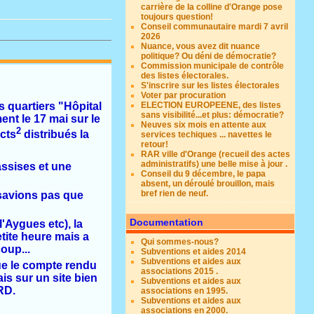
carrière de la colline d'Orange pose
toujours question!
Conseil communautaire mardi 7 avril
2026
Nuance, vous avez dit nuance
politique? Ou déni de démocratie?
Commission municipale de contrôle
des listes électorales.
S'inscrire sur les listes électorales
Voter par procuration
s quartiers "Hôpital
ELECTION EUROPEENE, des listes
sans visibilité...et plus: démocratie?
nt le 17 mai sur le
Neuves six mois en attente aux
2
acts
distribués la
services techiques ... navettes le
retour!
RAR ville d'Orange (recueil des actes
administratifs) une belle mise à jour .
assises et une
Conseil du 9 décembre, le papa
absent, un déroulé brouillon, mais
bref rien de neuf.
 savions pas que
Documentation
'Aygues etc), la
tite heure mais a
Qui sommes-nous?
oup...
Subventions et aides 2014
Subventions et aides aux
ue le compte rendu
associations 2015 .
ais sur un site bien
Subventions et aides aux
RD.
associations en 1995.
Subventions et aides aux
associations en 2000.