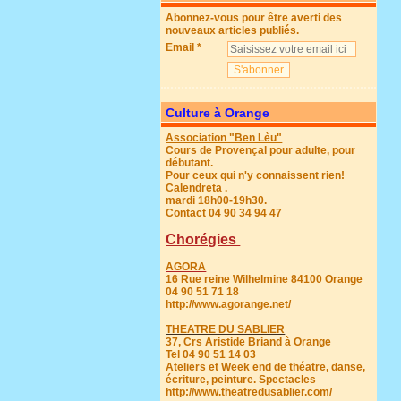
Abonnez-vous pour être averti des
nouveaux articles publiés.
Email
Culture à Orange
Association "Ben Lèu"
Cours de Provençal pour adulte, pour
débutant.
Pour ceux qui n'y connaissent rien!
Calendreta .
mardi 18h00-19h30.
Contact 04 90 34 94 47
Chorégies
AGORA
16 Rue reine Wilhelmine 84100 Orange
04 90 51 71 18
http://www.agorange.net/
THEATRE DU SABLIER
37, Crs Aristide Briand à Orange
Tel 04 90 51 14 03
Ateliers et Week end de théatre, danse,
écriture, peinture. Spectacles
http://www.theatredusablier.com/