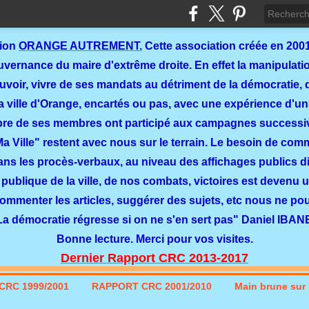
tion
ORANGE AUTREMENT.
Cette association créée en 2001
ernance du maire d'extrême droite. En effet la manipulation
ouvoir, vivre de ses mandats au détriment de la démocratie, 
a ville d'Orange, encartés ou pas, avec une expérience d'un
re de ses membres ont participé aux campagnes successi
 Ma Ville" restent avec nous sur le terrain. Le besoin de co
dans les procès-verbaux, au niveau des affichages publics dit
 publique de la ville, de nos combats, victoires est devenu u
commenter les articles, suggérer des sujets, etc nous ne p
La démocratie régresse si on ne s'en sert pas" Daniel IBAN
Bonne lecture. Merci pour vos visites.
Dernier Rapport CRC 2013-2017
CRC 1999/2001
RAPPORT CRC 2001/2010
Main brune sur l