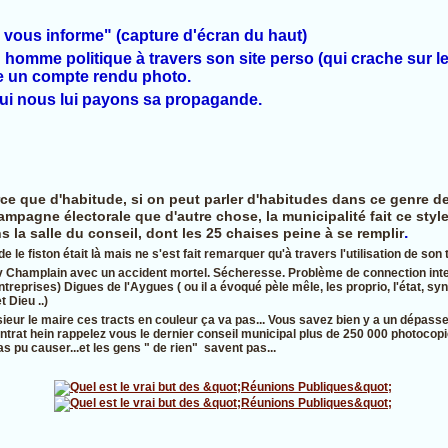
e vous informe" (capture d'écran du haut)
omme politique à travers son site perso (qui crache sur le
he un compte rendu photo.
i nous lui payons sa propagande.
rce que d'habitude, si on peut parler d'habitudes dans ce genre 
ampagne électorale que d'autre chose, la municipalité fait ce styl
.
ns la salle du conseil, dont les 25 chaises peine à se remplir
le fiston était là mais ne s'est fait remarquer qu'à travers l'utilisation de son
v Champlain avec un accident mortel. Sécheresse. Problème de connection int
ntreprises) Digues de l'Aygues ( ou il a évoqué pèle mêle, les proprio, l'état, sy
 Dieu ..)
ieur le maire ces tracts en couleur ça va pas... Vous savez bien y a un dépas
ntrat hein rappelez vous le dernier conseil municipal plus de 250 000 photocop
pas pu causer...et les gens " de rien" savent pas...