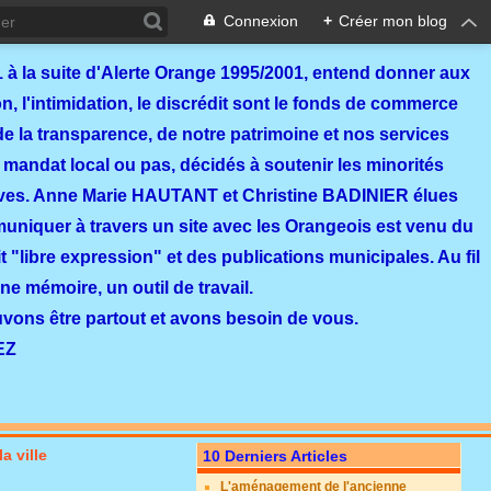
Connexion
+
Créer mon blog
 à la suite d'Alerte Orange 1995/2001, entend donner aux
, l'intimidation, le discrédit sont le fonds de commerce
de la transparence, de notre patrimoine et nos services
 mandat local ou pas, décidés à soutenir les minorités
ves. Anne Marie HAUTANT et Christine BADINIER élues
mmuniquer à travers un site avec les Orangeois est venu du
 "libre expression" et des publications municipales. Au fil
ne mémoire, un outil de travail.
ouvons être partout et avons besoin de vous.
EZ
a ville
10 Derniers Articles
L'aménagement de l'ancienne