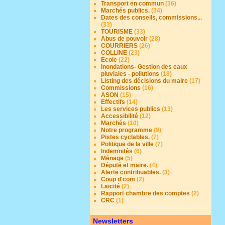
Transport en commun
(36)
Marchés publics.
(34)
Dates des conseils, commissions...
(33)
TOURISME
(33)
Abus de pouvoir
(28)
COURRIERS
(26)
COLLINE
(23)
Ecole
(22)
Inondations- Gestion des eaux
pluviales - pollutions
(18)
Listing des décisions du maire
(17)
Commissions
(16)
ASON
(15)
Effectifs
(14)
Les services publics
(13)
Accessibilité
(12)
Marchés
(10)
Notre programme
(9)
Pistes cyclables.
(7)
Politique de la ville
(7)
Indemnités
(6)
Ménage
(5)
Député et maire.
(4)
Alerte contribuables.
(3)
Coup d'com
(2)
Laïcité
(2)
Rapport chambre des comptes
(2)
CRC
(1)
Newsletters