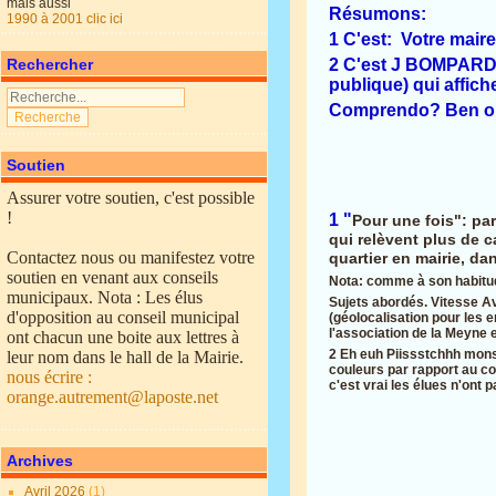
mais aussi
Résumons:
1990 à 2001 clic ici
1 C'est: Votre mair
2 C'est J BOMPARD h
Rechercher
publique) qui affic
Comprendo? Ben ou
Soutien
Assurer votre soutien, c'est possible
!
1 "
Pour une fois": pa
qui relèvent plus de c
Contactez nous ou manifestez votre
quartier en mairie, da
soutien en venant aux conseils
Nota: comme à son habitude 
municipaux. Nota : Les élus
Sujets abordés. Vitesse A
d'opposition au conseil municipal
(géolocalisation pour les e
l'association de la Meyne et
ont chacun une boite aux lettres à
2 Eh euh Piissstchhh mons
leur nom dans le hall de la Mairie.
couleurs par rapport au co
nous écrire :
c'est vrai les élues n'ont 
orange.autrement@laposte.net
Archives
Avril 2026
(1)