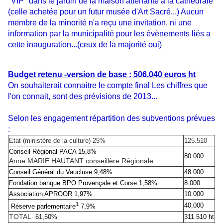
"VIP" dans le jardin de la maison attenante à la cathédrale
(celle achetée pour un futur musée d'Art Sacré...) Aucun
membre de la minorité n'a reçu une invitation, ni une
information par la municipalité pour les évènements liés a
cette inauguration...(ceux de la majorité oui)
Budget retenu -version de base : 506.040 euros ht
On souhaiterait connaitre le compte final Les chiffres que
l'on connait, sont des prévisions de 2013...
Selon les engagement répartition des subventions prévues
:
Etat (ministère de la culture) 25%
125.510
Conseil Régional PACA 15,8%
80.000
Anne MARIE HAUTANT conseillère Régionale
Conseil Général du Vaucluse 9,48%
48.000
Fondation banque BPO Provençale et Corse 1,58%
8.000
Association APROOR 1,97%
10.000
1
40.000
Réserve parlementaire
7,9%
TOTAL
61,50%
311.510 ht