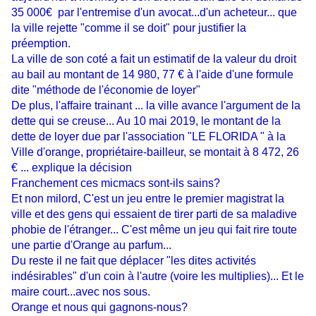
35 000€ par l'entremise d'un avocat...d'un acheteur... que
la ville rejette "comme il se doit" pour justifier la
préemption.
La ville de son coté a fait un estimatif de la valeur du droit
au bail
au montant de 14 980, 77 €
à l'aide d'une formule
d
ite "méthode de l'économie de loyer"
De plus, l'affaire trainant ... la ville avance l'argument de la
dette qui se creuse...
Au 10 mai 2019, le montant de la
dette de loyer due par
l'association "LE FLORIDA " à la
Ville d'orange, propriétaire-bailleur, se montait à
8 472, 26
€ .
.. explique la décision
Franchement ces micmacs sont-ils sains?
Et non milord, C'est un jeu entre le premier magistrat la
ville et des gens qui essaient de tirer parti de sa maladive
phobie de l'étranger...
C'est même un jeu qui fait rire toute
une partie d'Orange au parfum...
Du reste il ne fait que déplacer "les dites activités
indésirables" d'un coin à l'autre (voire les multiplies)... Et le
maire court...avec nos sous.
Orange et nous qui gagnons-nous?