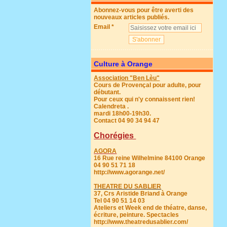
Abonnez-vous pour être averti des
nouveaux articles publiés.
Email
Culture à Orange
Association "Ben Lèu"
Cours de Provençal pour adulte, pour
débutant.
Pour ceux qui n'y connaissent rien!
Calendreta .
mardi 18h00-19h30.
Contact 04 90 34 94 47
Chorégies
AGORA
16 Rue reine Wilhelmine 84100 Orange
04 90 51 71 18
http://www.agorange.net/
THEATRE DU SABLIER
37, Crs Aristide Briand à Orange
Tel 04 90 51 14 03
Ateliers et Week end de théatre, danse,
écriture, peinture. Spectacles
http://www.theatredusablier.com/