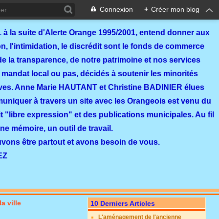
Connexion
+
Créer mon blog
 à la suite d'Alerte Orange 1995/2001, entend donner aux
, l'intimidation, le discrédit sont le fonds de commerce
de la transparence, de notre patrimoine et nos services
 mandat local ou pas, décidés à soutenir les minorités
ves. Anne Marie HAUTANT et Christine BADINIER élues
mmuniquer à travers un site avec les Orangeois est venu du
 "libre expression" et des publications municipales. Au fil
ne mémoire, un outil de travail.
ouvons être partout et avons besoin de vous.
EZ
a ville
10 Derniers Articles
L'aménagement de l'ancienne