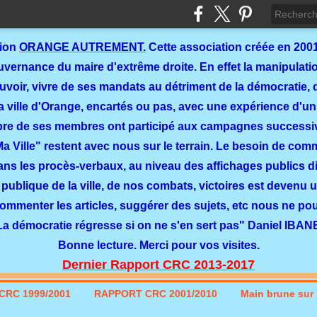
tion
ORANGE AUTREMENT.
Cette association créée en 2001
ernance du maire d'extrême droite. En effet la manipulation
ouvoir, vivre de ses mandats au détriment de la démocratie, 
a ville d'Orange, encartés ou pas, avec une expérience d'un
re de ses membres ont participé aux campagnes successi
 Ma Ville" restent avec nous sur le terrain. Le besoin de co
dans les procès-verbaux, au niveau des affichages publics dit
 publique de la ville, de nos combats, victoires est devenu u
commenter les articles, suggérer des sujets, etc nous ne p
La démocratie régresse si on ne s'en sert pas" Daniel IBAN
Bonne lecture. Merci pour vos visites.
Dernier Rapport CRC 2013-2017
CRC 1999/2001
RAPPORT CRC 2001/2010
Main brune sur l