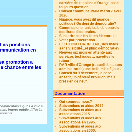
carrière de la colline d'Orange pose
toujours question!
Conseil communautaire mardi 7 avril
2026
Nuance, vous avez dit nuance
politique? Ou déni de démocratie?
Commission municipale de contrôle
des listes électorales.
S'inscrire sur les listes électorales
Voter par procuration
 Les positions
ELECTION EUROPEENE, des listes
sans visibilité...et plus: démocratie?
communication en
Neuves six mois en attente aux
services techiques ... navettes le
retour!
 sa promotion a
RAR ville d'Orange (recueil des actes
de chance entre les
administratifs) une belle mise à jour .
Conseil du 9 décembre, le papa
absent, un déroulé brouillon, mais
bref rien de neuf.
Documentation
Qui sommes-nous?
Subventions et aides 2014
commentaires que La ville a
sans interet public diffusés
Subventions et aides aux
rangeois.
associations 2015 .
Subventions et aides aux
associations en 1995.
Subventions et aides aux
associations en 2000.