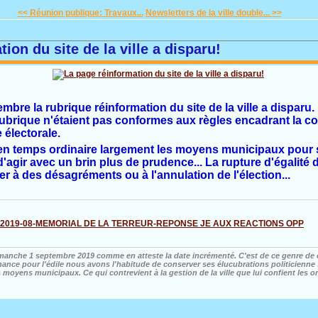
<< Réunion publique: Travaux...
Newsletters de la ville double... >>
ion du site de la ville a disparu!
mbre la rubrique réinformation du site de la ville a disparu.
 rubrique n'étaient pas conformes aux règles encadrant la 
électorale.
e en temps ordinaire largement les moyens municipaux pour
'agir avec un brin plus de prudence... La rupture d'égalité 
r à des désagréments ou à l'annulation de l'élection...
2019-08-MEMORIAL DE LA TERREUR-REPONSE JE AUX REACTIONS OPP
manche 1 septembre 2019 comme en atteste la date incrémenté. C'est de ce genre de 
hance pour l'édile nous avons l'habitude de conserver ses élucubrations politicienne 
s moyens municipaux. Ce qui contrevient à la gestion de la ville que lui confient les o