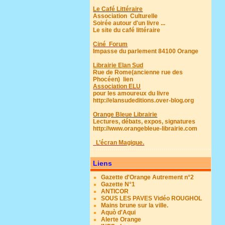
Le Café Littéraire
Association Culturelle
Soirée autour d'un livre ...
Le site du café littéraire
Ciné Forum
Impasse du parlement 84100 Orange
Librairie Elan Sud
Rue de Rome(ancienne rue des
Phocéen)
lien
Association ELU
pour les amoureux du livre
http://elansudeditions.over-blog.org
Orange Bleue Librairie
Lectures, débats, expos, signatures
http://www.orangebleue-librairie.com
L’écran Magique.
Liens
Gazette d'Orange Autrement n°2
Gazette N°1
ANTICOR
SOUS LES PAVES Vidéo ROUGHOL
Mains brune sur la ville.
Aquò d'Aqui
Alerte Orange