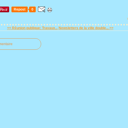
Repost
0
<< Réunion publique: Travaux...
Newsletters de la ville double... >>
mentaire