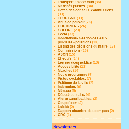
Transport en commun
(36)
Marchés publics.
(34)
Dates des conseils, commissions...
(33)
TOURISME
(33)
Abus de pouvoir
(28)
COURRIERS
(26)
COLLINE
(23)
Ecole
(22)
Inondations- Gestion des eaux
pluviales - pollutions
(18)
Listing des décisions du maire
(17)
Commissions
(16)
ASON
(15)
Effectifs
(14)
Les services publics
(13)
Accessibilité
(12)
Marchés
(10)
Notre programme
(9)
Pistes cyclables.
(7)
Politique de la ville
(7)
Indemnités
(6)
Ménage
(5)
Député et maire.
(4)
Alerte contribuables.
(3)
Coup d'com
(2)
Laïcité
(2)
Rapport chambre des comptes
(2)
CRC
(1)
Newsletters