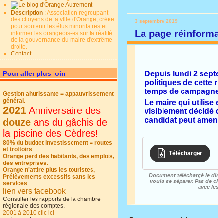
Description
: Association regroupant
des citoyens de la ville d'Orange, créée
3 septembre 2019
pour soutenir les élus minoritaires et
La page réinformat
informer les orangeois-es sur la réalité
de la gouvernance du maire d'extrême
droite.
Contact
Pour aller plus loin
Depuis lundi 2 septe
politiques de cette
temps de campagne 
Gestion ahurissante = appauvrissement
général.
Le maire qui utilis
2021
Anniversaire des
visiblement décidé d
candidat peut amene
douze
ans du gâchis de
la piscine des Cèdres!
80% du budget investissement = routes
et trottoirs
Télécharger
Orange perd des habitants, des emplois,
des entreprises.
Orange n'attire plus les touristes,
Document téléchargé le di
Prélèvements excessifs sans les
voulu se séparer. Pas de c
services
avec le
lien vers facebook
Consulter les rapports de la chambre
régionale des comptes.
2001 à 2010 clic ici