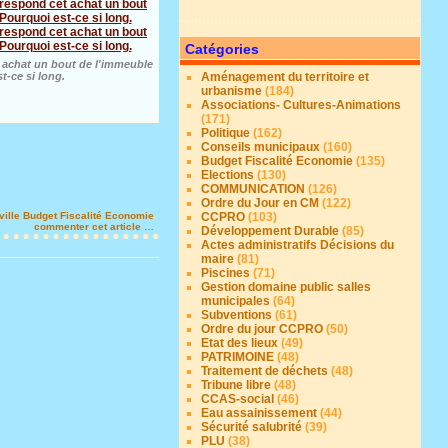
Catégories
et achat un bout de l'immeuble
Aménagement du territoire et
t-ce si long.
urbanisme
(184)
Associations- Cultures-Animations
(171)
Politique
(162)
Conseils municipaux
(160)
Budget Fiscalité Economie
(135)
Elections
(130)
COMMUNICATION
(126)
Ordre du Jour en CM
(122)
CCPRO
(103)
ville
Budget Fiscalité Economie
commenter cet article
…
Développement Durable
(85)
Actes administratifs Décisions du
maire
(81)
Piscines
(71)
Gestion domaine public salles
municipales
(64)
Subventions
(61)
Ordre du jour CCPRO
(50)
Etat des lieux
(49)
PATRIMOINE
(48)
Traitement de déchets
(48)
Tribune libre
(48)
CCAS-social
(46)
Eau assainissement
(44)
Sécurité salubrité
(39)
PLU
(38)