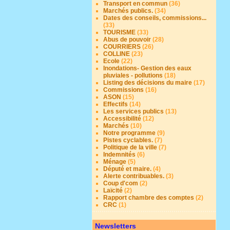
Transport en commun
(36)
Marchés publics.
(34)
Dates des conseils, commissions...
(33)
TOURISME
(33)
Abus de pouvoir
(28)
COURRIERS
(26)
COLLINE
(23)
Ecole
(22)
Inondations- Gestion des eaux
pluviales - pollutions
(18)
Listing des décisions du maire
(17)
Commissions
(16)
ASON
(15)
Effectifs
(14)
Les services publics
(13)
Accessibilité
(12)
Marchés
(10)
Notre programme
(9)
Pistes cyclables.
(7)
Politique de la ville
(7)
Indemnités
(6)
Ménage
(5)
Député et maire.
(4)
Alerte contribuables.
(3)
Coup d'com
(2)
Laïcité
(2)
Rapport chambre des comptes
(2)
CRC
(1)
Newsletters