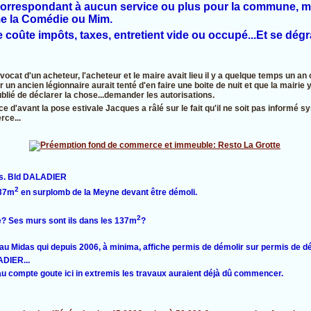
orrespondant à aucun service ou plus pour la commune, ma
me la Comédie ou Mim.
coûte impôts, taxes, entretient vide ou occupé...Et se dégr
ocat d'un acheteur, l'acheteur et le maire avait lieu il y a quelque temps un an o
n ancien légionnaire aurait tenté d'en faire une boite de nuit et que la mairie 
ublié de déclarer la chose...demander les autorisations.
e d'avant la pose estivale Jacques a râlé sur le fait qu'il ne soit pas informé
ce...
is. Bld DALADIER
2
137m
en surplomb de la Meyne devant être démoli.
2
? Ses murs sont ils dans les 137m
?
u Midas qui depuis 2006, à minima, affiche permis de démolir sur permis de dém
ADIER...
u compte goute ici in extremis les travaux auraient déjà dû commencer.