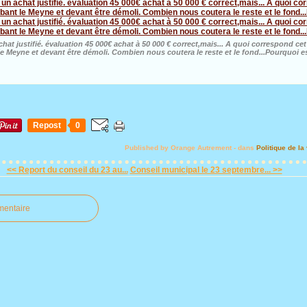
achat justifié. évaluation 45 000€ achat à 50 000 € correct,mais... A quoi correspond c
e Meyne et devant être démoli. Combien nous coutera le reste et le fond...Pourquoi es
Repost
0
Published by Orange Autrement
-
dans
Politique de la 
<< Report du conseil du 23 au...
Conseil municipal le 23 septembre... >>
mentaire