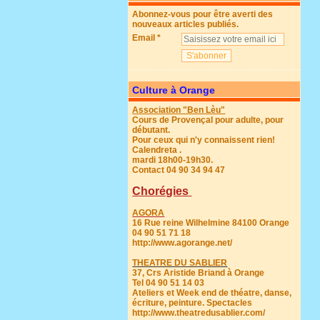
Abonnez-vous pour être averti des
nouveaux articles publiés.
Email
Culture à Orange
Association "Ben Lèu"
Cours de Provençal pour adulte, pour
débutant.
Pour ceux qui n'y connaissent rien!
Calendreta .
mardi 18h00-19h30.
Contact 04 90 34 94 47
Chorégies
AGORA
16 Rue reine Wilhelmine 84100 Orange
04 90 51 71 18
http://www.agorange.net/
THEATRE DU SABLIER
37, Crs Aristide Briand à Orange
Tel 04 90 51 14 03
Ateliers et Week end de théatre, danse,
écriture, peinture. Spectacles
http://www.theatredusablier.com/