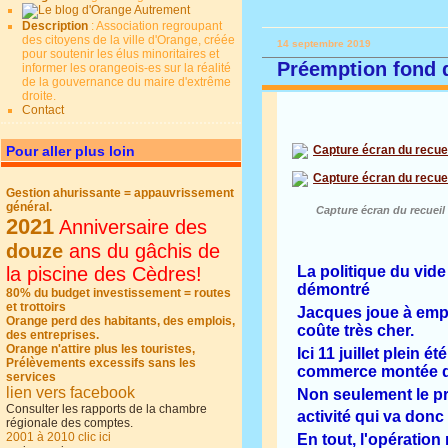
Description
: Association regroupant
des citoyens de la ville d'Orange, créée
14 septembre 2019
pour soutenir les élus minoritaires et
Préemption fond 
informer les orangeois-es sur la réalité
de la gouvernance du maire d'extrême
droite.
Contact
Pour aller plus loin
Gestion ahurissante = appauvrissement
général.
Capture écran du recueil 
2021
Anniversaire des
douze
ans du gâchis de
la piscine des Cèdres!
La politique du vide
démontré
80% du budget investissement = routes
et trottoirs
Jacques joue à empê
Orange perd des habitants, des emplois,
coûte très cher.
des entreprises.
Orange n'attire plus les touristes,
Ici 11 juillet plein
Prélèvements excessifs sans les
commerce montée de
services
lien vers facebook
Non seulement le pr
Consulter les rapports de la chambre
activité qui va donc
régionale des comptes.
2001 à 2010 clic ici
En tout, l'opération