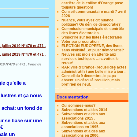
carrière de la colline d'Orange pose
toujours question!
Conseil communautaire mardi 7 avril
2026
Nuance, vous avez dit nuance
politique? Ou déni de démocratie?
Commission municipale de contrôle
des listes électorales.
S'inscrire sur les listes électorales
Voter par procuration
ELECTION EUROPEENE, des listes
sans visibilité...et plus: démocratie?
Neuves six mois en attente aux
services techiques ... navettes le
retour!
019 N°470 et 471 . Fond de
RAR ville d'Orange (recueil des actes
administratifs) une belle mise à jour .
Conseil du 9 décembre, le papa
absent, un déroulé brouillon, mais
ie qu'elle a
bref rien de neuf.
lustres et ça nous
Documentation
Qui sommes-nous?
l achat: un fond de
Subventions et aides 2014
Subventions et aides aux
associations 2015 .
eur se base sur une
Subventions et aides aux
associations en 1995.
0€
Subventions et aides aux
mais un
associations en 2000.