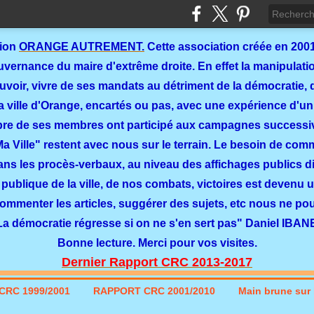
tion
ORANGE AUTREMENT.
Cette association créée en 2001
ernance du maire d'extrême droite. En effet la manipulation
ouvoir, vivre de ses mandats au détriment de la démocratie, 
a ville d'Orange, encartés ou pas, avec une expérience d'un
re de ses membres ont participé aux campagnes successi
 Ma Ville" restent avec nous sur le terrain. Le besoin de co
dans les procès-verbaux, au niveau des affichages publics dit
 publique de la ville, de nos combats, victoires est devenu u
commenter les articles, suggérer des sujets, etc nous ne p
La démocratie régresse si on ne s'en sert pas" Daniel IBAN
Bonne lecture. Merci pour vos visites.
Dernier Rapport CRC 2013-2017
CRC 1999/2001
RAPPORT CRC 2001/2010
Main brune sur l