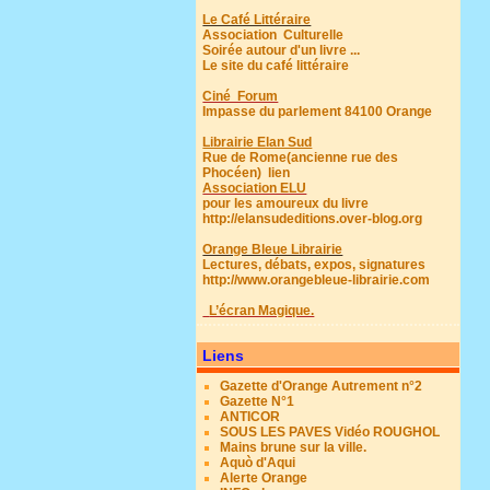
Le Café Littéraire
Association Culturelle
Soirée autour d'un livre ...
Le site du café littéraire
Ciné Forum
Impasse du parlement 84100 Orange
Librairie Elan Sud
Rue de Rome(ancienne rue des
Phocéen)
lien
Association ELU
pour les amoureux du livre
http://elansudeditions.over-blog.org
Orange Bleue Librairie
Lectures, débats, expos, signatures
http://www.orangebleue-librairie.com
L’écran Magique.
Liens
Gazette d'Orange Autrement n°2
Gazette N°1
ANTICOR
SOUS LES PAVES Vidéo ROUGHOL
Mains brune sur la ville.
Aquò d'Aqui
Alerte Orange