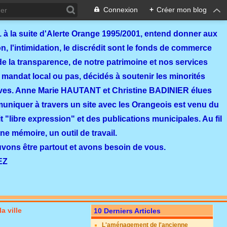
Connexion
+
Créer mon blog
 à la suite d'Alerte Orange 1995/2001, entend donner aux
, l'intimidation, le discrédit sont le fonds de commerce
de la transparence, de notre patrimoine et nos services
 mandat local ou pas, décidés à soutenir les minorités
ves. Anne Marie HAUTANT et Christine BADINIER élues
mmuniquer à travers un site avec les Orangeois est venu du
 "libre expression" et des publications municipales. Au fil
ne mémoire, un outil de travail.
ouvons être partout et avons besoin de vous.
EZ
a ville
10 Derniers Articles
L'aménagement de l'ancienne