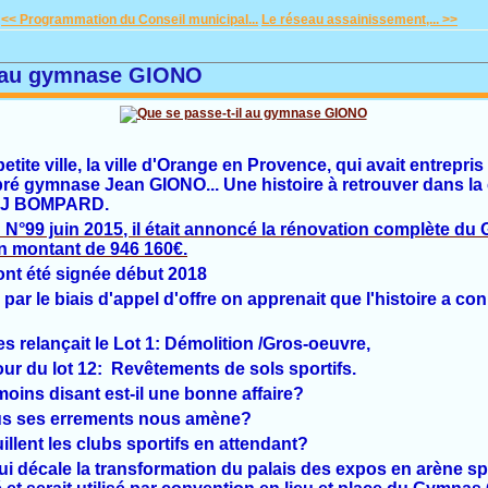
<< Programmation du Conseil municipal...
Le réseau assainissement,... >>
l au gymnase GIONO
 petite ville, la ville d'Orange en Provence, qui avait entrepris
bré gymnase Jean GIONO... Une histoire à retrouver dans la 
e J BOMPARD.
té N°99 juin 2015, il était annoncé la rénovation complète 
n montant de 946 160€.
 ont été signée début 2018
par le biais d'appel d'offre on apprenait que l'histoire a 
s relançait le Lot 1: Démolition /Gros-oeuvre,
our du lot 12: Revêtements de sols sportifs.
oins disant est-il une bonne affaire?
ous ses errements nous amène?
lent les clubs sportifs en attendant?
qui décale la transformation du palais des expos en arène spo