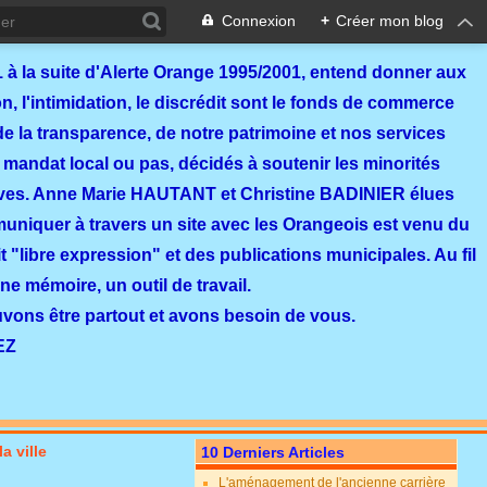
Connexion
+
Créer mon blog
 à la suite d'Alerte Orange 1995/2001, entend donner aux
, l'intimidation, le discrédit sont le fonds de commerce
de la transparence, de notre patrimoine et nos services
 mandat local ou pas, décidés à soutenir les minorités
ves. Anne Marie HAUTANT et Christine BADINIER élues
mmuniquer à travers un site avec les Orangeois est venu du
 "libre expression" et des publications municipales. Au fil
ne mémoire, un outil de travail.
ouvons être partout et avons besoin de vous.
EZ
a ville
10 Derniers Articles
L'aménagement de l'ancienne carrière