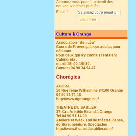
Abonnez-vous pour être averti des
nouveaux articles publiés.
Email
Culture à Orange
Association "Ben Lèu"
Cours de Provençal pour adulte, pour
débutant.
Pour ceux qui n'y connaissent rien!
Calendreta .
mardi 18h00-19h30.
Contact 04 90 34 94 47
Chorégies
AGORA
16 Rue reine Wilhelmine 84100 Orange
04 90 51 71 18
http://www.agorange.net/
THEATRE DU SABLIER
37, Crs Aristide Briand à Orange
Tel 04 90 51 14 03
Ateliers et Week end de théatre, danse,
écriture, peinture. Spectacles
http://www.theatredusablier.com/