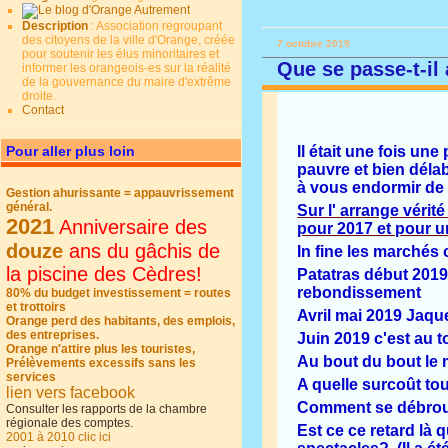
Description
: Association regroupant
des citoyens de la ville d'Orange, créée
7 octobre 2019
pour soutenir les élus minoritaires et
Que se passe-t-i
informer les orangeois-es sur la réalité
de la gouvernance du maire d'extrême
droite.
Contact
Pour aller plus loin
Il était une fois une
pauvre et bien déla
à vous endormir d
Gestion ahurissante = appauvrissement
général.
Sur l' arrange véri
2021
Anniversaire des
pour 2017 et pour u
douze
ans du gâchis de
In fine les marchés
la piscine des Cèdres!
Patatras début 2019 
rebondissement
80% du budget investissement = routes
et trottoirs
Avril mai 2019 Jaque
Orange perd des habitants, des emplois,
des entreprises.
Juin 2019 c'est au t
Orange n'attire plus les touristes,
Au bout du bout le m
Prélèvements excessifs sans les
services
A quelle surcoût t
lien vers facebook
Comment se débrouil
Consulter les rapports de la chambre
régionale des comptes.
Est ce ce retard là 
2001 à 2010 clic ici