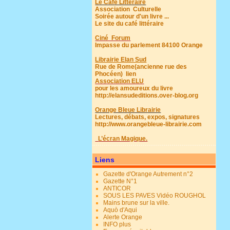
Le Café Littéraire
Association Culturelle
Soirée autour d'un livre ...
Le site du café littéraire
Ciné Forum
Impasse du parlement 84100 Orange
Librairie Elan Sud
Rue de Rome(ancienne rue des
Phocéen)
lien
Association ELU
pour les amoureux du livre
http://elansudeditions.over-blog.org
Orange Bleue Librairie
Lectures, débats, expos, signatures
http://www.orangebleue-librairie.com
L’écran Magique.
Liens
Gazette d'Orange Autrement n°2
Gazette N°1
ANTICOR
SOUS LES PAVES Vidéo ROUGHOL
Mains brune sur la ville.
Aquò d'Aqui
Alerte Orange
INFO plus