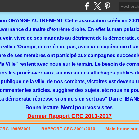
tion
ORANGE AUTREMENT.
Cette association créée en 2001
ernance du maire d'extrême droite. En effet la manipulation
ouvoir, vivre de ses mandats au détriment de la démocratie, 
a ville d'Orange, encartés ou pas, avec une expérience d'un
re de ses membres ont participé aux campagnes successi
 Ma Ville" restent avec nous sur le terrain. Le besoin de co
dans les procès-verbaux, au niveau des affichages publics dit
 publique de la ville, de nos combats, victoires est devenu u
commenter les articles, suggérer des sujets, etc nous ne p
La démocratie régresse si on ne s'en sert pas" Daniel IBAN
Bonne lecture. Merci pour vos visites.
Dernier Rapport CRC 2013-2017
CRC 1999/2001
RAPPORT CRC 2001/2010
Main brune sur l