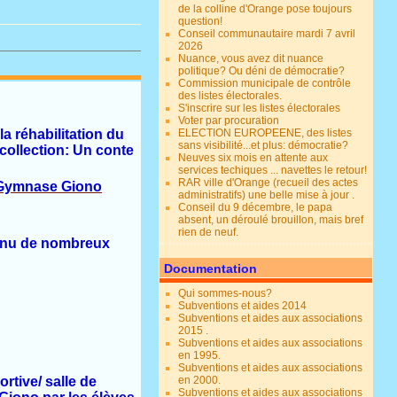
de la colline d'Orange pose toujours
question!
Conseil communautaire mardi 7 avril
2026
Nuance, vous avez dit nuance
politique? Ou déni de démocratie?
Commission municipale de contrôle
des listes électorales.
S'inscrire sur les listes électorales
Voter par procuration
 la réhabilitation du
ELECTION EUROPEENE, des listes
sans visibilité...et plus: démocratie?
collection: Un conte
Neuves six mois en attente aux
services techiques ... navettes le retour!
RAR ville d'Orange (recueil des actes
du Gymnase Giono
administratifs) une belle mise à jour .
Conseil du 9 décembre, le papa
absent, un déroulé brouillon, mais bref
rien de neuf.
connu de nombreux
Documentation
Qui sommes-nous?
Subventions et aides 2014
Subventions et aides aux associations
2015 .
Subventions et aides aux associations
en 1995.
Subventions et aides aux associations
rtive/ salle de
en 2000.
Subventions et aides aux associations