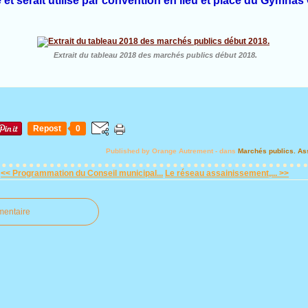
é et serait utilisé par convention en lieu et place du Gymnas
Extrait du tableau 2018 des marchés publics début 2018.
Repost
0
Published by Orange Autrement
-
dans
Marchés publics.
As
<< Programmation du Conseil municipal...
Le réseau assainissement,... >>
mentaire