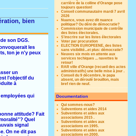
carrière de la colline d'Orange pose
toujours question!
Conseil communautaire mardi 7 avril
2026
ration, bien
Nuance, vous avez dit nuance
politique? Ou déni de démocratie?
Commission municipale de contrôle
des listes électorales.
S'inscrire sur les listes électorales
de son DGS.
Voter par procuration
ELECTION EUROPEENE, des listes
convoquerait les
sans visibilité...et plus: démocratie?
s, ton je n'y peux
Neuves six mois en attente aux
services techiques ... navettes le
retour!
RAR ville d'Orange (recueil des actes
administratifs) une belle mise à jour .
asser un
Conseil du 9 décembre, le papa
st l'objectif du
absent, un déroulé brouillon, mais
éduite à
bref rien de neuf.
s employées qui
Documentation
Qui sommes-nous?
Subventions et aides 2014
Subventions et aides aux
bonne attitude? Fait
associations 2015 .
 "moralité"? Quel
Subventions et aides aux
mauvais signal
associations en 1995.
Subventions et aides aux
se. On ne dit pas
associations en 2000.