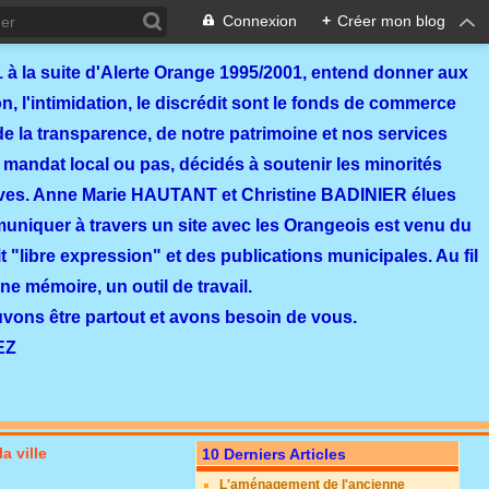
Connexion
+
Créer mon blog
 à la suite d'Alerte Orange 1995/2001, entend donner aux
, l'intimidation, le discrédit sont le fonds de commerce
de la transparence, de notre patrimoine et nos services
 mandat local ou pas, décidés à soutenir les minorités
ves. Anne Marie HAUTANT et Christine BADINIER élues
mmuniquer à travers un site avec les Orangeois est venu du
 "libre expression" et des publications municipales. Au fil
ne mémoire, un outil de travail.
ouvons être partout et avons besoin de vous.
EZ
a ville
10 Derniers Articles
L'aménagement de l'ancienne