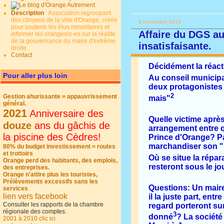
Description
: Association regroupant
des citoyens de la ville d'Orange, créée
8 novembre 2019
pour soutenir les élus minoritaires et
Affaire du DGS au
informer les orangeois-es sur la réalité
de la gouvernance du maire d'extrême
insatisfaisante.
droite.
Contact
Décidément la réacti
Pour aller plus loin
Au conseil municipal
deux protagonistes 
2
Gestion ahurissante = appauvrissement
mais"
général.
2021
Anniversaire des
Quelle victime aprè
douze
ans du gâchis de
arrangement entre qu
la piscine des Cèdres!
Prince d'Orange? Pa
marchandiser son "h
80% du budget investissement = routes
et trottoirs
Où se situe la répa
Orange perd des habitants, des emplois,
resteront sous le j
des entreprises.
Orange n'attire plus les touristes,
Prélèvements excessifs sans les
Questions: Un maire 
services
lien vers facebook
il la juste part, ent
Consulter les rapports de la chambre
regard porteront sur
régionale des comptes.
3
donné
? La société
2001 à 2010 clic ici