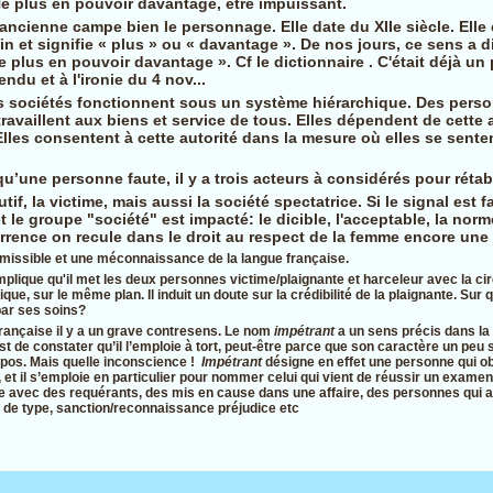
Ne plus en pouvoir davantage, être impuissant.
ancienne campe bien le personnage. Elle date du XIIe siècle. Elle 
tin et signifie « plus » ou « davantage ». De nos jours, ce sens a 
 ne plus en pouvoir davantage ». Cf le dictionnaire . C'était déjà un
ndu et à l'ironie du 4 nov...
os sociétés fonctionnent sous un système hiérarchique. Des per
travaillent aux biens et service de tous. Elles dépendent de cette 
Elles consentent à cette autorité dans la mesure où elles se senten
’une personne faute, il y a trois acteurs à considérés pour rétabl
autif, la victime, mais aussi la société spectatrice. Si le signal est f
 et le groupe "société" est impacté: le dicible, l'acceptable, la nor
urrence on recule dans le droit au respect de la femme encore une 
dmissible et une méconnaissance de la langue française.
mplique qu'il met les deux personnes victime/plaignante et harceleur avec la ci
ique, sur le même plan. Il induit un doute sur la crédibilité de la plaignante. Su
par ses soins?
rançaise il y a un grave contresens. Le nom
impétrant
a un sens précis dans la 
 est de constater qu’il l’emploie à tort, peut-être parce que son caractère un pe
ropos. Mais quelle inconscience !
Impétrant
désigne en effet une personne qui obti
 et il s’emploie en particulier pour nommer celui qui vient de réussir un exame
e avec des requérants, des mis en cause dans une affaire, des personnes qui a
st de type, sanction/reconnaissance préjudice etc