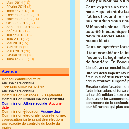
2 N'y pouvoir mais = 
Mars 2014
(10)
Cette expression très 
Février 2014
(8)
Janvier 2014
(10)
mais » qui vient du la
Décembre 2013
(10)
l'utilisait pour dire «
Novembre 2013
(14)
aux sourires sous ente
Octobre 2013
(17)
3/ Mauvais signal: N
Septembre 2013
(24)
autorité hiérarchique 
Août 2013
(17)
Juillet 2013
(18)
devoirs envers elles. 
Juin 2013
(17)
respecté etc
Mai 2013
(15)
Dans ce système lorsqu
Avril 2013
(21)
Mars 2013
(28)
Il faut considérer le f
Février 2013
(26)
l’estime, la légitimité
Janvier 2013
(13)
de frontière. En l’occ
4 Impétrant un emploi ina
Agenda
Dire les deux impétrants i
était un supérieur hiérarch
Conseil communautaire
administrative? Diligenté 
Aucune date connue
Ensuite selon l'académie f
Conseils Municipaux à 9h
l’administration. Ici force
Aucune date connue
teinte d’érudition à son p
Commission Finances
7 septembre
d’une autorité compétente,
Commission urbanisme infrastructure
contresens de le confondr
Commission Affaire sociale
Aucune
leur hiérarchie qui plus e
date
Commission éducation
Aucune date
Commission électorale nouvelle forme,
convocation juste avant des élections
une parodie de contrôle du boulo du
maire