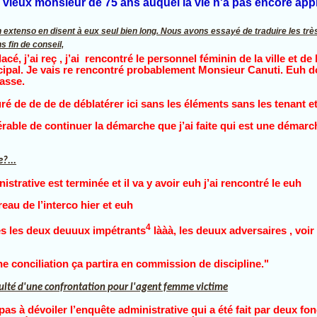
 vieux monsieur de 75 ans auquel la vie n'a pas encore appr
 extenso en disent à eux seul bien long. Nous avons essayé de traduire les tr
s fin de conseil,
cé, j’ai reç , j’ai rencontré le personnel féminin de la ville et de 
cipal. Je vais re rencontré probablement Monsieur Canuti. Euh 
asse.
é de de de de déblatérer ici sans les éléments sans les tenant e
férable de continuer la démarche que j’ai faite qui est une démarc
?...
strative est terminée et il va y avoir euh j’ai rencontré le euh
reau de l’interco hier et euh
4
es les deux deuuux impétrants
lààà, les deuux adversaires , voir 
ne conciliation ça partira en commission de discipline."
culté d'une confrontation pour l'agent femme victime
 pas à dévoiler l’enquête administrative qui a été fait par deux fo