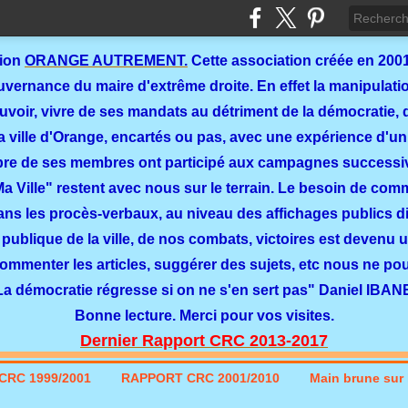
tion
ORANGE AUTREMENT.
Cette association créée en 2001
ernance du maire d'extrême droite. En effet la manipulation
ouvoir, vivre de ses mandats au détriment de la démocratie, 
a ville d'Orange, encartés ou pas, avec une expérience d'un
re de ses membres ont participé aux campagnes successi
 Ma Ville" restent avec nous sur le terrain. Le besoin de co
dans les procès-verbaux, au niveau des affichages publics dit
 publique de la ville, de nos combats, victoires est devenu u
commenter les articles, suggérer des sujets, etc nous ne p
La démocratie régresse si on ne s'en sert pas" Daniel IBAN
Bonne lecture. Merci pour vos visites.
Dernier Rapport CRC 2013-2017
CRC 1999/2001
RAPPORT CRC 2001/2010
Main brune sur l