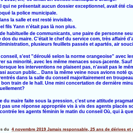
 qui ne présentait aucun dossier exceptionnel, avait été cl
oqué la police municipale.
ns la salle et est resté invisible.
uel fils Yann n'était pas là non plus.
de habituelle de communicants, une paire de personne seul
e dos du maire. C'était le chef du service com, très affairé d
administration, plusieurs feuillets passés et apartés, air so
 conseil, s'est "déroulé selon la norme orangeoise" avec 
er sa minorité, avec les même menaces sous-jacente. Sauf 
rsque les interventions ne plaisent pas, n'avait pas le même 
asi aucun public... Dans la même veine nous avions noté qu
 rentrés dans la salle du conseil majoritairement en troupea
 bon train de le hall. Une mini concertation de dernière min
duellement?
 du maire faite sous la pression, c'est une attitude pragma
st pas une réponse appropriée vis à vis des agents placés sou
contrée les agents féminin le matin du conseil Où, qui à qu
les du
4 novembre 2019 Jamais responsable, 25 ans de dérives et d