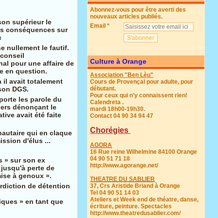
Abonnez-vous pour être averti des
nouveaux articles publiés.
son supérieur le
Email
des conséquences sur
c
e nullement le fautif.
 conseil
Culture à Orange
l pour une affaire de
e en question.
Association "Ben Lèu"
 il avait totalement
Cours de Provençal pour adulte, pour
 son DGS.
débutant.
Pour ceux qui n'y connaissent rien!
porte les parole du
Calendreta .
riers dénonçant le
mardi 18h00-19h30.
ive avait été faite
Contact 04 90 34 94 47
Chorégies
autaire qui en claque
sion d'élus ...
AGORA
16 Rue reine Wilhelmine 84100 Orange
04 90 51 71 18
s » sur son ex
http://www.agorange.net/
jusqu'à perte de
ise à genoux ».
THEATRE DU SABLIER
erdiction de détention
37, Crs Aristide Briand à Orange
Tel 04 90 51 14 03
Ateliers et Week end de théatre, danse,
iques » en tant que
écriture, peinture. Spectacles
http://www.theatredusablier.com/