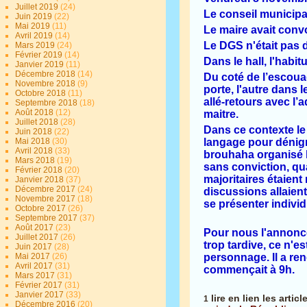
Juillet 2019
(24)
Le conseil municipal
Juin 2019
(22)
Mai 2019
(11)
Le maire avait conv
Avril 2019
(14)
Le DGS n'était pas da
Mars 2019
(24)
Février 2019
(14)
Dans le hall, l'habit
Janvier 2019
(11)
Décembre 2018
(14)
Du coté de l’escoua
Novembre 2018
(9)
porte, l'autre dans l
Octobre 2018
(11)
allé-retours avec l’
Septembre 2018
(18)
Août 2018
(12)
maitre.
Juillet 2018
(28)
Dans ce contexte le
Juin 2018
(22)
langage pour dénigr
Mai 2018
(30)
Avril 2018
(33)
brouhaha organisé lo
Mars 2018
(19)
sans conviction, qu
Février 2018
(20)
majoritaires étaient
Janvier 2018
(37)
Décembre 2017
(24)
discussions allaient
Novembre 2017
(18)
se présenter indivi
Octobre 2017
(26)
Septembre 2017
(37)
Août 2017
(23)
Pour nous l'annonce
Juillet 2017
(26)
trop tardive, ce n'e
Juin 2017
(28)
personnage. Il a ren
Mai 2017
(26)
Avril 2017
(31)
commençait à 9h.
Mars 2017
(31)
Février 2017
(31)
Janvier 2017
(33)
lire en lien les artic
1
Décembre 2016
(20)