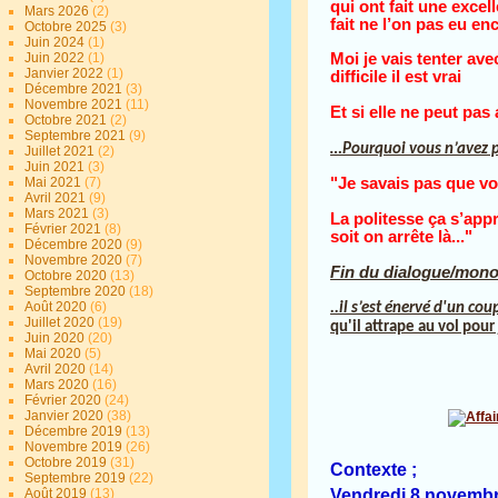
qui ont fait une excel
Mars 2026
(2)
fait ne l’on pas eu en
Octobre 2025
(3)
Juin 2024
(1)
Juin 2022
(1)
Moi je vais tenter ave
Janvier 2022
(1)
difficile il est vrai
Décembre 2021
(3)
Novembre 2021
(11)
Et si elle ne peut pas
Octobre 2021
(2)
Septembre 2021
(9)
…Pourquoi vous n’avez p
Juillet 2021
(2)
Juin 2021
(3)
Mai 2021
(7)
"Je savais pas que vou
Avril 2021
(9)
Mars 2021
(3)
La politesse ça s’app
Février 2021
(8)
soit on arrête là..."
Décembre 2020
(9)
Novembre 2020
(7)
Fin du dialogue/mon
Octobre 2020
(13)
Septembre 2020
(18)
Août 2020
(6)
..il s’est énervé d'un cou
Juillet 2020
(19)
qu'il attrape au vol pour 
Juin 2020
(20)
Mai 2020
(5)
Avril 2020
(14)
Mars 2020
(16)
Février 2020
(24)
Janvier 2020
(38)
Décembre 2019
(13)
Novembre 2019
(26)
Octobre 2019
(31)
Contexte ;
Septembre 2019
(22)
Vendredi 8 novembre
Août 2019
(13)