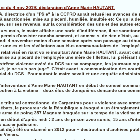
e du 4 nov 2019: déclaration d'Anne Marie HAUTANT.
, directrice d'un "Pôle" à la CCPRO aurait refusé les avances de 
là sanctionnée, mise au placard, humiliée, insultée etc Ce qui a 
ère, sur ses revenus, sur la considération des uns et des autres et
rs mois, le maire affiche une sorte d'indifférence, il ne sanctionn
t permis d'assister nonchalamment, et comme si de rien n'était, au
di 4 novembre moins d'une semaine après son passage au tribuna
r une ex et les révélations aux élus communautaires de l'employé
 relativisé en riant voire insultant Anne Marie HAUTANT, avant cela
a mise au placard de l'employée une mère de fillettes, lui préférant
extrême violence avéré du DGS sur sa compagne, les journaux rap
ivé, je ne suis pas juge". C'était avant la communication des cour
l du DGS . Pour autant le maire savait et une enquête administrat
 l'intervention d'Anne Marie HAUTANT en début de conseil commun
soutien à la victime , deux élus de Jonquières demande une commis
le tribunal correctionnel de Carpentras pour « violence avec arme
bats, le procureur de la République a évoqué « un étranglement 
e arme de poing 357 Magnum braquée sur la tempe de la victime m
 en début d’après-midi : 2 ans de prison avec sursis, 15 ans d'int
 casier judiciaire.
ait déjà été condamné en 2012 pour « destruction d'archives publ
 Viviers.