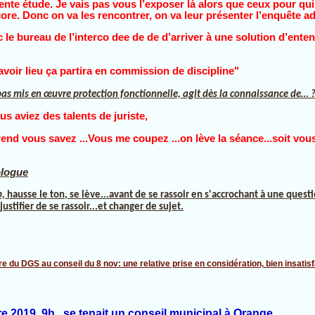
lente étude. Je vais pas vous l’exposer là alors que ceux pour qui
core. Donc on va les rencontrer, on va leur présenter l’enquête ad
c le bureau de l’interco dee de de d’arriver à une solution d’enten
 avoir lieu ça partira en commission de discipline"
as mis en œuvre protection fonctionnelle, agit dès la connaissance de… 
s aviez des talents de juriste,
rend vous savez ...Vous me coupez ...on lève la séance...soit vou
ologue
p,
hausse le ton, se lève...avant de se rassoir en s'accrochant à une questi
justifier de se rassoir...et changer de sujet.
 2019, 9h, se tenait un conseil municipal à Orange.