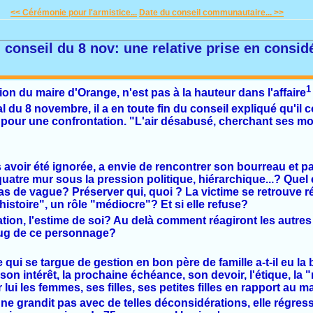
<< Cérémonie pour l'armistice...
Date du conseil communautaire... >>
 conseil du 8 nov: une relative prise en considé
1
on du maire d'Orange, n'est pas à la hauteur dans l'affaire
 du 8 novembre, il a en toute fin du conseil expliqué qu'il 
pour une confrontation. "L'air désabusé, cherchant ses mot
s avoir été ignorée, a envie de rencontrer son bourreau et p
atre mur sous la pression politique, hiérarchique...? Quel e
s de vague? Préserver qui, quoi ? La victime se retrouve r
istoire", un rôle "médiocre"? Et si elle refuse?
ration, l'estime de soi? Au delà comment réagiront les autre
oug de ce personnage?
qui se targue de gestion en bon père de famille a-t-il eu la 
re son intérêt, la prochaine échéance, son devoir, l'étique, la
 lui les femmes, ses filles, ses petites filles en rapport au 
 ne grandit pas avec de telles déconsidérations, elle régres