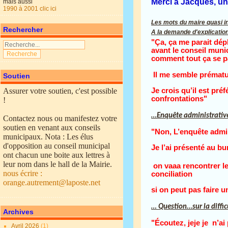
Merci à Jacques, un
mais aussi
1990 à 2001 clic ici
Les mots du maire quasi in
Rechercher
A la demande d'explication
"Ça, ça me parait dépla
avant le conseil muni
comment tout ça se p
Il me semble prématur
Soutien
Assurer votre soutien, c'est possible
Je crois qu’il est pré
confrontations"
!
…Enquête administrative
Contactez nous ou manifestez votre
soutien en venant aux conseils
"Non, L’enquête admini
municipaux. Nota : Les élus
d'opposition au conseil municipal
Je l’ai présenté au bu
ont chacun une boite aux lettres à
leur nom dans le hall de la Mairie.
on vaaa rencontrer l
nous écrire :
conciliation
orange.autrement@laposte.net
si on peut pas faire u
… Question…sur la diffi
Archives
"Écoutez, jeje je n’ai
Avril 2026
(1)