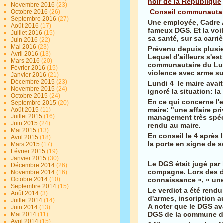
noir de la République
Novembre 2016
(23)
Conseil communautair
Octobre 2016
(26)
Septembre 2016
(27)
Une employée, Cadre A
Août 2016
(17)
fameux DGS. Et la voi
Juillet 2016
(15)
sa santé, sur sa carri
Juin 2016
(22)
Mai 2016
(23)
Prévenu depuis plusieu
Avril 2016
(13)
Lequel d'ailleurs s'es
Mars 2016
(20)
communautaire du Lun
Février 2016
(15)
violence avec arme su
Janvier 2016
(21)
Décembre 2015
(23)
Lundi 4 le maire avait
Novembre 2015
(24)
ignoré la situation: l
Octobre 2015
(24)
En ce qui concerne l'
Septembre 2015
(20)
maire: "une affaire pr
Août 2015
(11)
Juillet 2015
(16)
management très spécia
Juin 2015
(24)
rendu au maire.
Mai 2015
(13)
En conseil le 4 après
Avril 2015
(18)
la porte en signe de 
Mars 2015
(17)
Février 2015
(19)
Janvier 2015
(30)
Le DGS était jugé par 
Décembre 2014
(26)
compagne. Lors des dé
Novembre 2014
(16)
connaissance », « un
Octobre 2014
(10)
Septembre 2014
(15)
Le verdict a été rendu
Août 2014
(3)
d'armes, inscription au
Juillet 2014
(14)
A noter que le DGS av
Juin 2014
(13)
DGS de la commune de
Mai 2014
(11)
Avril 2014
(15)