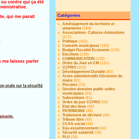
 ou contre qui ça été
ministrative.
Catégories
te, qui me parait
Aménagement du territoire et
urbanisme
(184)
Associations- Cultures-Animations
(171)
Politique
(162)
?
Conseils municipaux
(160)
Budget Fiscalité Economie
(135)
Elections
(130)
COMMUNICATION
(126)
s me laissez parler
Ordre du Jour en CM
(122)
CCPRO
(103)
Développement Durable
(85)
Actes administratifs Décisions du
maire
(81)
Piscines
(71)
on orale sur la sécurité
Gestion domaine public salles
municipales
(64)
Subventions
(61)
Ordre du jour CCPRO
(50)
Etat des lieux
(49)
PATRIMOINE
(48)
Traitement de déchets
(48)
Tribune libre
(48)
CCAS-social
(46)
Eau assainissement
(44)
Sécurité salubrité
(39)
PLU
(38)