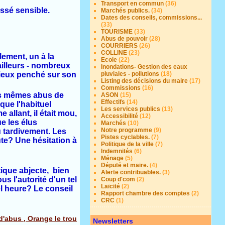
Transport en commun
(36)
assé sensible.
Marchés publics.
(34)
Dates des conseils, commissions...
(33)
TOURISME
(33)
Abus de pouvoir
(28)
COURRIERS
(26)
COLLINE
(23)
ement, un à la
Ecole
(22)
’ailleurs - nombreux
Inondations- Gestion des eaux
ucieux penché sur son
pluviales - pollutions
(18)
Listing des décisions du maire
(17)
Commissions
(16)
les mêmes abus de
ASON
(15)
Effectifs
(14)
que l'habituel
Les services publics
(13)
allant, il était mou,
Accessibilité
(12)
e les élus
Marchés
(10)
Notre programme
(9)
u tardivement. Les
Pistes cyclables.
(7)
ute? Une hésitation à
Politique de la ville
(7)
Indemnités
(6)
Ménage
(5)
Député et maire.
(4)
tique abjecte, bien
Alerte contribuables.
(3)
s l'autorité d'un tel
Coup d'com
(2)
Laïcité
(2)
el heure? Le conseil
Rapport chambre des comptes
(2)
CRC
(1)
'abus , Orange le trou
Newsletters