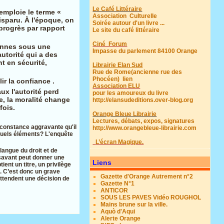
Le Café Littéraire
emploie le terme «
Association Culturelle
disparu. À l'époque, on
Soirée autour d'un livre ...
 progrès par rapport
Le site du café littéraire
Ciné Forum
sonnes sous une
Impasse du parlement 84100 Orange
autorité qui a des
t en sécurité,
Librairie Elan Sud
Rue de Rome(ancienne rue des
Phocéen)
lien
ir la confiance .
Association ELU
aux l'autorité perd
pour les amoureux du livre
me, la moralité change
http://elansudeditions.over-blog.org
fois.
Orange Bleue Librairie
Lectures, débats, expos, signatures
rconstance aggravante qu'il
http://www.orangebleue-librairie.com
r quels éléments? L'enquête
L’écran Magique.
langue du droit et de
u savant peut donner une
Liens
ent un titre, un privilège
n. C’est donc un grave
Gazette d'Orange Autrement n°2
ttendent une décision de
Gazette N°1
ANTICOR
SOUS LES PAVES Vidéo ROUGHOL
Mains brune sur la ville.
Aquò d'Aqui
Alerte Orange