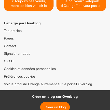
< Toujours pas vendu,
Le nouveau"Skatepark
merci de bien vouloir le
d'Orange " ne vaut pas un
démolir.
pet de Lapin, pire c'est
dangeureux >
Hébergé par Overblog
Top articles
Pages
Contact
Signaler un abus
C.G.U.
Cookies et données personnelles
Préférences cookies
Voir le profil de Orange Autrement sur le portail Overblog
Créer un blog sur Overblog
Créer un blog