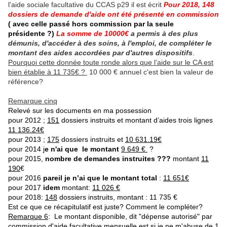
l'aide sociale facultative du CCAS p29 il est écrit
Pour 2018, 148
dossiers de demande d'aide ont été présenté en commission
( avec celle passé hors commission par la seule
présidente ?)
La somme de 10000€
a permis à des plus
démunis, d'accéder à des soins, à l'emploi, de compléter le
montant des aides accordées par d'autres dispositifs
.
Pourquoi cette donnée toute ronde alors que l’aide sur le CA est
bien établie à 11 735€ ?
10 000 € annuel c'est bien la valeur de
référence?
Remarque cinq
Relevé sur les documents en ma possession
pour 2012 ;
151
dossiers instruits et montant d’aides trois lignes
11 136.24€
pour 2013 ;
175
dossiers instruits et
10 631.19€
pour 2014 j
e n'ai que le montant
9 649 €
?
pour 2015,
nombre de demandes instruites ???
montant
11
190
€
pour 2016
pareil je n’ai que le montant total
:
11 651€
pour 2017
idem
montant:
11 026 €
pour 2018:
148
dossiers instruits, montant : 11 735 €
Est ce que ce récapitulatif est juste? Comment le compléter?
Remarque 6
: Le montant disponible, dit "dépense autorisé" par
commission d'aide facultative mensuelle est si je ne m'abuse de 1