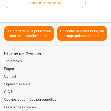
Ajouter un commentaire
< Retard dans la publication
Un centre ville moribond, un
des actes administratifs!
mitage galoppant, perte
Election en ligne de mire?
d'habitants: signe de bonne
santé? >
Hébergé par Overblog
Top articles
Pages
Contact
Signaler un abus
C.G.U.
Cookies et données personnelles
Préférences cookies