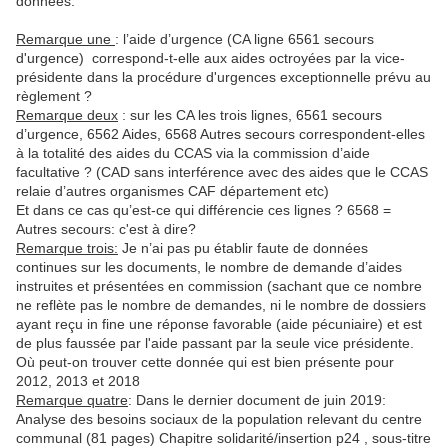
données.
Remarque une
: l’aide d’urgence (CA ligne
6561 secours
d'urgence)
correspond-t-elle aux aides octroyées par la vice-
présidente dans la procédure d'urgences exceptionnelle prévu au
règlement ?
Remarque deux
: sur les CA les trois lignes,
6561 secours
d’urgence, 6562 Aides, 6568 Autres secours
correspondent-elles
à la totalité des aides du CCAS via la commission d’aide
facultative ? (CAD sans interférence avec des aides que le CCAS
relaie d’autres organismes CAF département etc)
Et dans ce cas qu’est-ce qui différencie ces lignes ? 6568 =
Autres secours: c'est à dire?
Remarque trois:
Je n’ai pas pu établir faute de données
continues sur les documents, le nombre de demande d’aides
instruites et présentées en commission (sachant que ce nombre
ne reflète pas le nombre de demandes, ni le nombre de dossiers
ayant reçu in fine une réponse favorable (aide pécuniaire) et est
de plus faussée par l'aide passant par la seule vice présidente.
Où peut-on trouver cette donnée qui est bien présente pour
2012, 2013 et 2018
Remarque quatre
: Dans le dernier document de juin 2019:
Analyse des besoins sociaux de la population relevant du centre
communal (81 pages) Chapitre solidarité/insertion p24 , sous-titre