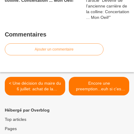
colline: Concertation ... Mon Oeil!
Commentaires
Ajouter un commentaire
< Une décision du maire du
Encore une
6 juillet: achat de la
preemption...euh si c'est
patisserie Blaise
aussi long que pour les
logements Place
Laroyenne.... >
Hébergé par Overblog
Top articles
Pages