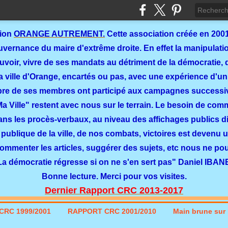
tion
ORANGE AUTREMENT.
Cette association créée en 2001
ernance du maire d'extrême droite. En effet la manipulation
ouvoir, vivre de ses mandats au détriment de la démocratie, 
a ville d'Orange, encartés ou pas, avec une expérience d'un
re de ses membres ont participé aux campagnes successi
 Ma Ville" restent avec nous sur le terrain. Le besoin de co
dans les procès-verbaux, au niveau des affichages publics dit
 publique de la ville, de nos combats, victoires est devenu u
commenter les articles, suggérer des sujets, etc nous ne p
La démocratie régresse si on ne s'en sert pas" Daniel IBAN
Bonne lecture. Merci pour vos visites.
Dernier Rapport CRC 2013-2017
CRC 1999/2001
RAPPORT CRC 2001/2010
Main brune sur l