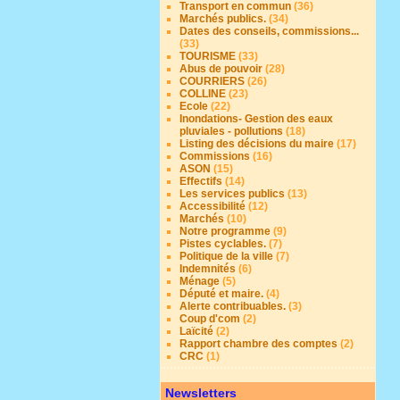
Transport en commun
(36)
Marchés publics.
(34)
Dates des conseils, commissions...
(33)
TOURISME
(33)
Abus de pouvoir
(28)
COURRIERS
(26)
COLLINE
(23)
Ecole
(22)
Inondations- Gestion des eaux
pluviales - pollutions
(18)
Listing des décisions du maire
(17)
Commissions
(16)
ASON
(15)
Effectifs
(14)
Les services publics
(13)
Accessibilité
(12)
Marchés
(10)
Notre programme
(9)
Pistes cyclables.
(7)
Politique de la ville
(7)
Indemnités
(6)
Ménage
(5)
Député et maire.
(4)
Alerte contribuables.
(3)
Coup d'com
(2)
Laïcité
(2)
Rapport chambre des comptes
(2)
CRC
(1)
Newsletters