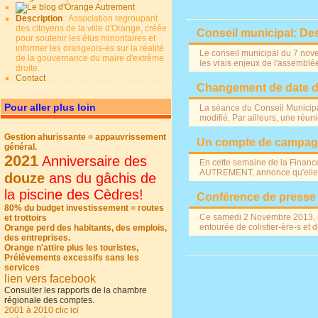
Description
: Association regroupant
des citoyens de la ville d'Orange, créée
Conseil municipal: D
pour soutenir les élus minoritaires et
informer les orangeois-es sur la réalité
Le conseil municipal du 7 nov
de la gouvernance du maire d'extrême
les vrais enjeux de l'assemblé
droite.
Contact
Changement de date du
Pour aller plus loin
La séance du Conseil Municip
modifié. Par ailleurs, une r
Gestion ahurissante = appauvrissement
Un compte de campagn
général.
2021
Anniversaire des
En cette semaine de la Financ
AUTREMENT, annonce qu'elle ins
douze
ans du gâchis de
la piscine des Cèdres!
Conférence de presse d
80% du budget investissement = routes
Ce samedi 2 Novembre 2013, l
et trottoirs
entourée de colistier-ère-s et 
Orange perd des habitants, des emplois,
des entreprises.
Orange n'attire plus les touristes,
Prélèvements excessifs sans les
services
lien vers facebook
Consulter les rapports de la chambre
régionale des comptes.
2001 à 2010 clic ici