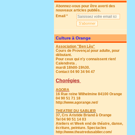
Abonnez-vous pour être averti des
nouveaux articles publiés.
Email
Culture à Orange
Association "Ben Lèu"
Cours de Provençal pour adulte, pour
débutant.
Pour ceux qui n'y connaissent rien!
Calendreta .
mardi 18h00-19h30.
Contact 04 90 34 94 47
Chorégies
AGORA
16 Rue reine Wilhelmine 84100 Orange
04 90 51 71 18
http://www.agorange.net/
THEATRE DU SABLIER
37, Crs Aristide Briand à Orange
Tel 04 90 51 14 03
Ateliers et Week end de théatre, danse,
écriture, peinture. Spectacles
http://www.theatredusablier.com/