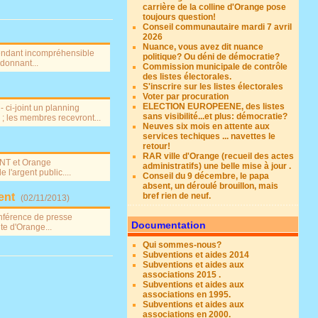
carrière de la colline d'Orange pose
toujours question!
Conseil communautaire mardi 7 avril
2026
Nuance, vous avez dit nuance
rendant incompréhensible
politique? Ou déni de démocratie?
 donnant...
Commission municipale de contrôle
des listes électorales.
S'inscrire sur les listes électorales
Voter par procuration
ELECTION EUROPEENE, des listes
ci-joint un planning
sans visibilité...et plus: démocratie?
 les membres recevront...
Neuves six mois en attente aux
services techiques ... navettes le
retour!
RAR ville d'Orange (recueil des actes
ANT et Orange
administratifs) une belle mise à jour .
l'argent public....
Conseil du 9 décembre, le papa
absent, un déroulé brouillon, mais
ent
bref rien de neuf.
(
02/11/2013
)
nférence de presse
Documentation
te d'Orange...
Qui sommes-nous?
Subventions et aides 2014
Subventions et aides aux
associations 2015 .
Subventions et aides aux
associations en 1995.
Subventions et aides aux
associations en 2000.