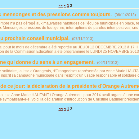
<<
<
1
2
es mensonges et des pressions comme toujours.
(
08/11/2013
)
embre n'a pas dérogé aux mauvaises habitudes de l'équipe municipale en place, 
e. Mensonges, pressions de tout genre, interruptions de paroles intempestives, cris
 prochain conseil municipal.
(
07/11/2013
)
al pour le mois de décembre a été reportée au JEUDI 12 DECEMBRE 2013 à 17 H - 
éunion de la Commission Education a été programmée le LUNDI 25 NOVEMBRE 2013 ;
e qui donne du sens à un engagement.
(
06/11/2013
)
e solidaire, la liste d'Orangeois, d'Orangeoises représentée par Anne Marie HAUT
crit sa campagne municipale dans l'esprit d'un usage responsable et solidaire de 
e ce jour: la déclaration de la présidente d'Orange Autrem
a liste Anne Marie HAUTANT / Orange Autrement pour 2014 avait organisé une co
de sympatisant-e-s. Voici la déclaration d'introduction de Christine Badinier présiden
<<
<
1
2