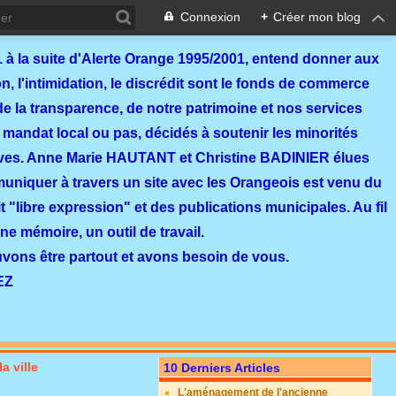
Connexion
+
Créer mon blog
 à la suite d'Alerte Orange 1995/2001, entend donner aux
, l'intimidation, le discrédit sont le fonds de commerce
de la transparence, de notre patrimoine et nos services
 mandat local ou pas, décidés à soutenir les minorités
ves. Anne Marie HAUTANT et Christine BADINIER élues
mmuniquer à travers un site avec les Orangeois est venu du
 "libre expression" et des publications municipales. Au fil
ne mémoire, un outil de travail.
ouvons être partout et avons besoin de vous.
EZ
a ville
10 Derniers Articles
L'aménagement de l'ancienne