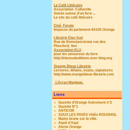
Le Café Littéraire
Association Culturelle
Soirée autour d'un livre ...
Le site du café littéraire
Ciné Forum
Impasse du parlement 84100 Orange
Librairie Elan Sud
Rue de Rome(ancienne rue des
Phocéen)
lien
Association ELU
pour les amoureux du livre
http://elansudeditions.over-blog.org
Orange Bleue Librairie
Lectures, débats, expos, signatures
http://www.orangebleue-librairie.com
L’écran Magique.
Liens
Gazette d'Orange Autrement n°2
Gazette N°1
ANTICOR
SOUS LES PAVES Vidéo ROUGHOL
Mains brune sur la ville.
Aquò d'Aqui
Alerte Orange