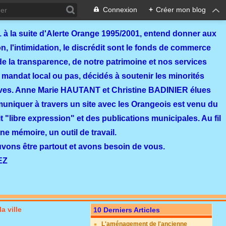
Connexion
+
Créer mon blog
 à la suite d'Alerte Orange 1995/2001, entend donner aux
, l'intimidation, le discrédit sont le fonds de commerce
de la transparence, de notre patrimoine et nos services
 mandat local ou pas, décidés à soutenir les minorités
ves. Anne Marie HAUTANT et Christine BADINIER élues
mmuniquer à travers un site avec les Orangeois est venu du
 "libre expression" et des publications municipales. Au fil
ne mémoire, un outil de travail.
ouvons être partout et avons besoin de vous.
EZ
a ville
10 Derniers Articles
L'aménagement de l'ancienne