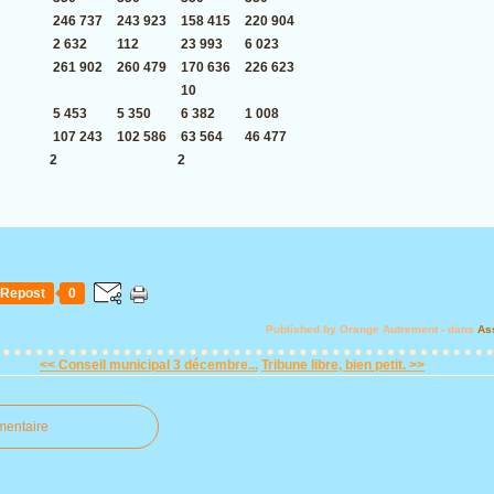
246 737
243 923
158 415
220 904
2 632
112
23 993
6 023
261 902
260 479
170 636
226 623
10
5 453
5 350
6 382
1 008
107 243
102 586
63 564
46 477
2
2
Repost
0
Published by Orange Autrement
-
dans
As
<< Conseil municipal 3 décembre...
Tribune libre, bien petit. >>
mentaire