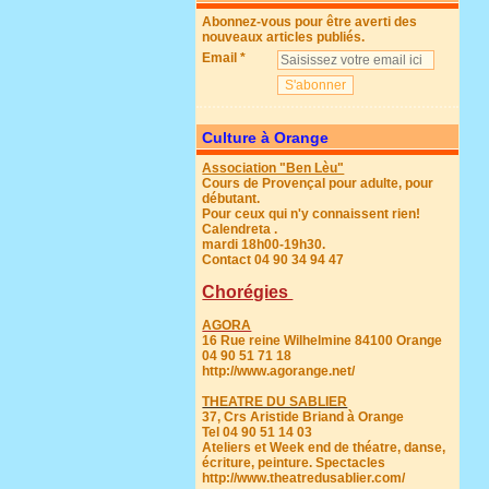
Abonnez-vous pour être averti des
nouveaux articles publiés.
Email
Culture à Orange
Association "Ben Lèu"
Cours de Provençal pour adulte, pour
débutant.
Pour ceux qui n'y connaissent rien!
Calendreta .
mardi 18h00-19h30.
Contact 04 90 34 94 47
Chorégies
AGORA
16 Rue reine Wilhelmine 84100 Orange
04 90 51 71 18
http://www.agorange.net/
THEATRE DU SABLIER
37, Crs Aristide Briand à Orange
Tel 04 90 51 14 03
Ateliers et Week end de théatre, danse,
écriture, peinture. Spectacles
http://www.theatredusablier.com/