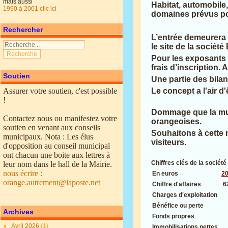
mais aussi
Habitat, automobile,
1990 à 2001 clic ici
domaines prévus pou
Rechercher
L’entrée demeurera p
le site de la sociét
Pour les exposants l
frais d’inscription. 
Soutien
Une partie des bilan
Assurer votre soutien, c'est possible
Le concept a l'air d'ê
!
Dommage que la mun
Contactez nous ou manifestez votre
orangeoises.
soutien en venant aux conseils
Souhaitons à cette 
municipaux. Nota : Les élus
visiteurs.
d'opposition au conseil municipal
ont chacun une boite aux lettres à
Chiffres clés de la société
leur nom dans le hall de la Mairie.
nous écrire :
En euros
2
orange.autrement@laposte.net
Chiffre d'affaires
6
Charges d'exploitation
Bénéfice ou perte
Archives
Fonds propres
Avril 2026
(1)
Immobilisations nettes