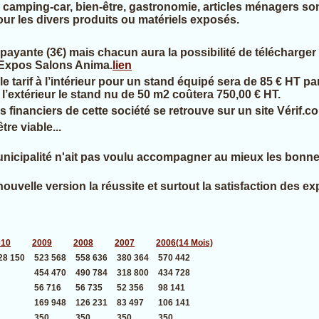
 camping-car, bien-être, gastronomie, articles ménagers sont
r les divers produits ou matériels exposés.
ayante (3€) mais chacun aura la possibilité de télécharger 
é Expos Salons Anima.
lien
e tarif à l’intérieur pour un stand équipé sera de 85 € HT p
A l’extérieur le stand nu de 50 m2 coûtera 750,00 € HT.
s financiers de cette société se retrouve sur un site Vérif.
tre viable...
icipalité n'ait pas voulu accompagner au mieux les bonne
nouvelle version la réussite et surtout la satisfaction des
010
2009
2008
2007
2006(14 Mois)
28 150
523 568
558 636
380 364
570 442
454 470
490 784
318 800
434 728
56 716
56 735
52 356
98 141
169 948
126 231
83 497
106 141
350
350
350
350