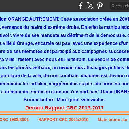
tion
ORANGE AUTREMENT.
Cette association créée en 2001
ernance du maire d'extrême droite. En effet la manipulation
ouvoir, vivre de ses mandats au détriment de la démocratie, 
a ville d'Orange, encartés ou pas, avec une expérience d'un
re de ses membres ont participé aux campagnes successi
 Ma Ville" restent avec nous sur le terrain. Le besoin de co
dans les procès-verbaux, au niveau des affichages publics dit
 publique de la ville, de nos combats, victoires est devenu u
commenter les articles, suggérer des sujets, etc nous ne p
La démocratie régresse si on ne s'en sert pas" Daniel IBAN
Bonne lecture. Merci pour vos visites.
Dernier Rapport CRC 2013-2017
CRC 1999/2001
RAPPORT CRC 2001/2010
Main brune sur l