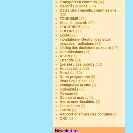
Transport en commun
(36)
Marchés publics.
(34)
Dates des conseils, commissions...
(33)
TOURISME
(33)
Abus de pouvoir
(28)
COURRIERS
(26)
COLLINE
(23)
Ecole
(22)
Inondations- Gestion des eaux
pluviales - pollutions
(18)
Listing des décisions du maire
(17)
Commissions
(16)
ASON
(15)
Effectifs
(14)
Les services publics
(13)
Accessibilité
(12)
Marchés
(10)
Notre programme
(9)
Pistes cyclables.
(7)
Politique de la ville
(7)
Indemnités
(6)
Ménage
(5)
Député et maire.
(4)
Alerte contribuables.
(3)
Coup d'com
(2)
Laïcité
(2)
Rapport chambre des comptes
(2)
CRC
(1)
Newsletters