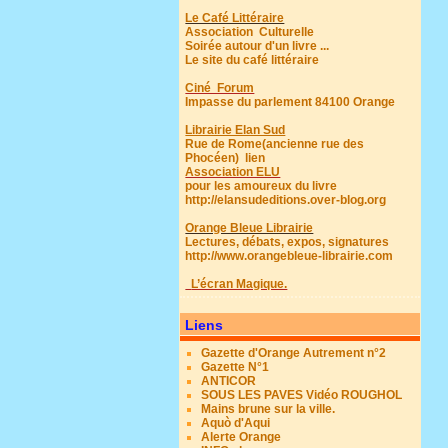
Le Café Littéraire
Association Culturelle
Soirée autour d'un livre ...
Le site du café littéraire
Ciné Forum
Impasse du parlement 84100 Orange
Librairie Elan Sud
Rue de Rome(ancienne rue des
Phocéen)
lien
Association ELU
pour les amoureux du livre
http://elansudeditions.over-blog.org
Orange Bleue Librairie
Lectures, débats, expos, signatures
http://www.orangebleue-librairie.com
L’écran Magique.
Liens
Gazette d'Orange Autrement n°2
Gazette N°1
ANTICOR
SOUS LES PAVES Vidéo ROUGHOL
Mains brune sur la ville.
Aquò d'Aqui
Alerte Orange