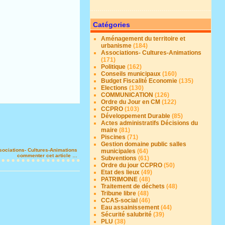
Catégories
Aménagement du territoire et
urbanisme
(184)
Associations- Cultures-Animations
(171)
Politique
(162)
Conseils municipaux
(160)
Budget Fiscalité Economie
(135)
Elections
(130)
COMMUNICATION
(126)
Ordre du Jour en CM
(122)
CCPRO
(103)
Développement Durable
(85)
Actes administratifs Décisions du
maire
(81)
Piscines
(71)
Gestion domaine public salles
sociations- Cultures-Animations
municipales
(64)
commenter cet article
…
Subventions
(61)
Ordre du jour CCPRO
(50)
Etat des lieux
(49)
PATRIMOINE
(48)
Traitement de déchets
(48)
Tribune libre
(48)
CCAS-social
(46)
Eau assainissement
(44)
Sécurité salubrité
(39)
PLU
(38)