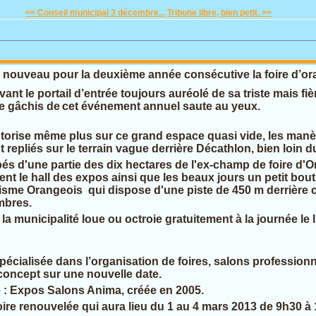
<< Conseil municipal 3 décembre...
Tribune libre, bien petit. >>
 nouveau pour la deuxième année consécutive la foire d’ora
ant le portail d’entrée toujours auréolé de sa triste mais fi
le gâchis de
cet événement annuel saute au yeux.
utorise même plus sur ce grand espace quasi vide, les manèg
 repliés sur le terrain vague derrière Décathlon, bien loin du
s d'une partie des dix hectares de l'ex-champ de foire d'O
nt le hall des expos ainsi que les beaux jours un petit bout 
sme Orangeois qui dispose d'une piste de 450 m derrière ce
mbres.
a municipalité loue ou octroie gratuitement à la journée le 
pécialisée dans l’organisation de foires, salons profession
oncept sur une nouvelle date.
été : Expos Salons Anima, créée en 2005.
oire renouvelée qui aura lieu du 1 au 4 mars 2013 de 9h30 à 