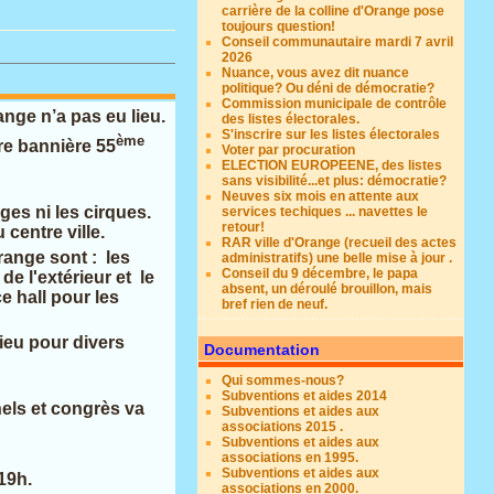
carrière de la colline d'Orange pose
toujours question!
Conseil communautaire mardi 7 avril
2026
Nuance, vous avez dit nuance
politique? Ou déni de démocratie?
Commission municipale de contrôle
nge n’a pas eu lieu.
des listes électorales.
S'inscrire sur les listes électorales
ème
ère bannière 55
Voter par procuration
ELECTION EUROPEENE, des listes
sans visibilité...et plus: démocratie?
Neuves six mois en attente aux
es ni les cirques.
services techiques ... navettes le
retour!
 centre ville.
RAR ville d'Orange (recueil des actes
range sont : les
administratifs) une belle mise à jour .
Conseil du 9 décembre, le papa
de l'extérieur et le
absent, un déroulé brouillon, mais
 hall pour les
bref rien de neuf.
lieu pour divers
Documentation
Qui sommes-nous?
Subventions et aides 2014
nels et congrès va
Subventions et aides aux
associations 2015 .
Subventions et aides aux
associations en 1995.
Subventions et aides aux
19h.
associations en 2000.