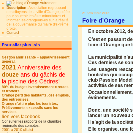
Description
: Association regroupant
des citoyens de la ville d'Orange, créée
21 novembre 2012
pour soutenir les élus minoritaires et
Foire d’Orange
informer les orangeois-es sur la réalité
de la gouvernance du maire d'extrême
droite.
En octobre 2012, de
Contact
C’est en passant dev
foire d’Orange que 
Pour aller plus loin
La municipalité n’a
Gestion ahurissante = appauvrissement
général.
Ces derniers se sont
2021
Anniversaire des
Les usagers rescapé
douze
ans du gâchis de
boulistes qui occupe
club Passion Modèli
la piscine des Cèdres!
activités de ses me
80% du budget investissement = routes
et trottoirs
Occasionnellement, l
Orange perd des habitants, des emplois,
événements.
des entreprises.
Orange n'attire plus les touristes,
Prélèvements excessifs sans les
Donc, une société s
services
lancer un nouveau c
lien vers facebook
Consulter les rapports de la chambre
Il s’agit de la soci
régionale des comptes.
Elle organise, une f
2001 à 2010 clic ici