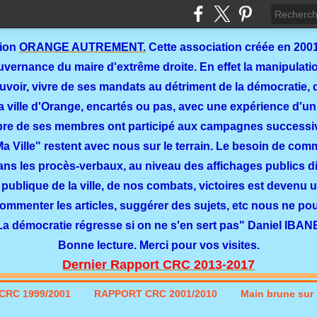
tion
ORANGE AUTREMENT.
Cette association créée en 2001
ernance du maire d'extrême droite. En effet la manipulation
ouvoir, vivre de ses mandats au détriment de la démocratie, 
a ville d'Orange, encartés ou pas, avec une expérience d'un
re de ses membres ont participé aux campagnes successi
 Ma Ville" restent avec nous sur le terrain. Le besoin de co
dans les procès-verbaux, au niveau des affichages publics dit
 publique de la ville, de nos combats, victoires est devenu u
commenter les articles, suggérer des sujets, etc nous ne p
La démocratie régresse si on ne s'en sert pas" Daniel IBAN
Bonne lecture. Merci pour vos visites.
Dernier Rapport CRC 2013-2017
CRC 1999/2001
RAPPORT CRC 2001/2010
Main brune sur l