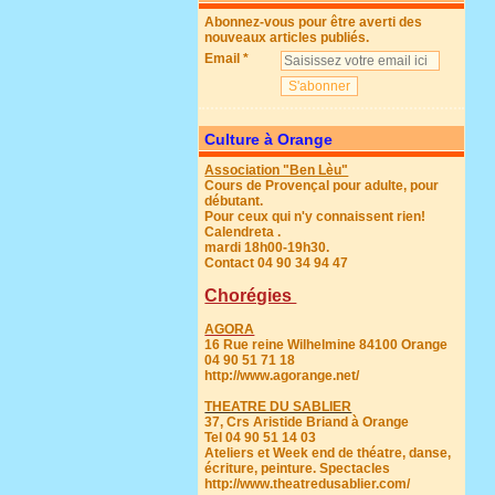
Abonnez-vous pour être averti des
nouveaux articles publiés.
Email
Culture à Orange
Association "Ben Lèu"
Cours de Provençal pour adulte, pour
débutant.
Pour ceux qui n'y connaissent rien!
Calendreta .
mardi 18h00-19h30.
Contact 04 90 34 94 47
Chorégies
AGORA
16 Rue reine Wilhelmine 84100 Orange
04 90 51 71 18
http://www.agorange.net/
THEATRE DU SABLIER
37, Crs Aristide Briand à Orange
Tel 04 90 51 14 03
Ateliers et Week end de théatre, danse,
écriture, peinture. Spectacles
http://www.theatredusablier.com/