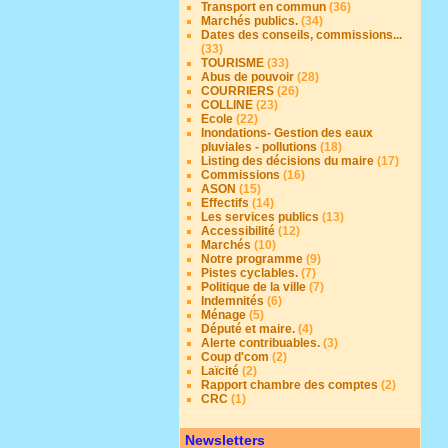
Transport en commun
(36)
Marchés publics.
(34)
Dates des conseils, commissions...
(33)
TOURISME
(33)
Abus de pouvoir
(28)
COURRIERS
(26)
COLLINE
(23)
Ecole
(22)
Inondations- Gestion des eaux
pluviales - pollutions
(18)
Listing des décisions du maire
(17)
Commissions
(16)
ASON
(15)
Effectifs
(14)
Les services publics
(13)
Accessibilité
(12)
Marchés
(10)
Notre programme
(9)
Pistes cyclables.
(7)
Politique de la ville
(7)
Indemnités
(6)
Ménage
(5)
Député et maire.
(4)
Alerte contribuables.
(3)
Coup d'com
(2)
Laïcité
(2)
Rapport chambre des comptes
(2)
CRC
(1)
Newsletters