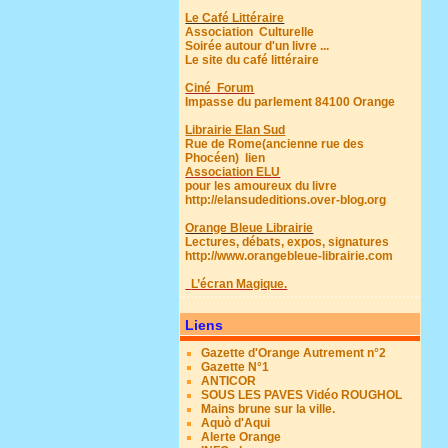
Le Café Littéraire
Association Culturelle
Soirée autour d'un livre ...
Le site du café littéraire
Ciné Forum
Impasse du parlement 84100 Orange
Librairie Elan Sud
Rue de Rome(ancienne rue des
Phocéen)
lien
Association ELU
pour les amoureux du livre
http://elansudeditions.over-blog.org
Orange Bleue Librairie
Lectures, débats, expos, signatures
http://www.orangebleue-librairie.com
L’écran Magique.
Liens
Gazette d'Orange Autrement n°2
Gazette N°1
ANTICOR
SOUS LES PAVES Vidéo ROUGHOL
Mains brune sur la ville.
Aquò d'Aqui
Alerte Orange