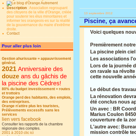
Description
: Association regroupant
des citoyens de la ville d'Orange, créée
13 septembre 2012
pour soutenir les élus minoritaires et
Piscine, ça avanc
informer les orangeois-es sur la réalité
de la gouvernance du maire d'extrême
droite.
Voici quelques nouve
Contact
Premièrement notre 
Pour aller plus loin
La piscine plein cie
Les associations l'o
Gestion ahurissante = appauvrissement
général.
Lors de la journée d
2021
Anniversaire des
on ravale sa révolte
douze
ans du gâchis de
cette nouvelle anné
la piscine des Cèdres!
80% du budget investissement = routes
Le début des trava
et trottoirs
La rénovation devra
Orange perd des habitants, des emplois,
été conclus nous app
des entreprises.
Orange n'attire plus les touristes,
Un avec : BR Coordi
Prélèvements excessifs sans les
Marius
Coulon 845
services
lien vers facebook
couverture de la zo
Consulter les rapports de la chambre
L'autre avec: Burea
régionale des comptes.
mission contrôle te
2001 à 2010 clic ici