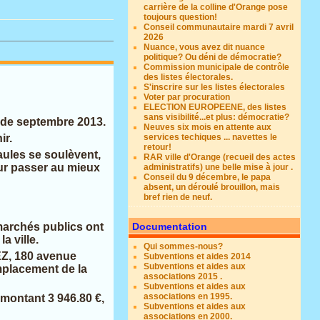
carrière de la colline d'Orange pose
toujours question!
Conseil communautaire mardi 7 avril
2026
Nuance, vous avez dit nuance
politique? Ou déni de démocratie?
Commission municipale de contrôle
des listes électorales.
S'inscrire sur les listes électorales
Voter par procuration
ELECTION EUROPEENE, des listes
sans visibilité...et plus: démocratie?
ôt de septembre 2013.
Neuves six mois en attente aux
ir.
services techiques ... navettes le
retour!
paules se soulèvent,
RAR ville d'Orange (recueil des actes
our passer au mieux
administratifs) une belle mise à jour .
Conseil du 9 décembre, le papa
absent, un déroulé brouillon, mais
bref rien de neuf.
marchés publics ont
Documentation
a ville.
Qui sommes-nous?
EZ
, 180 avenue
Subventions et aides 2014
Subventions et aides aux
mplacement de la
associations 2015 .
Subventions et aides aux
associations en 1995.
montant 3 946.80 €,
Subventions et aides aux
associations en 2000.