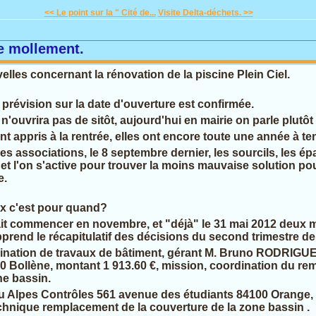
<< Le point sur la " Cité de...
Visite Delta-déchets. >>
e mollement.
lles concernant la rénovation de la piscine Plein Ciel.
prévision sur la date d'ouverture est confirmée.
l n'ouvrira pas de sitôt, aujourd'hui en mairie on parle plut
nt appris à la rentrée, elles ont encore toute une année à ten
es associations, le 8 septembre dernier, les sourcils, les é
 et l'on s'active pour trouver la moins mauvaise solution p
e.
ux c'est pour quand?
it commencer en novembre, et "déjà" le 31 mai 2012 deux 
rend le récapitulatif des décisions du second trimestre de l
nation de travaux de bâtiment, gérant
M.
Bruno
RODRIGU
00
Bollène
, montant 1 913.60 €, mission, coordination du re
ne bassin.
u Alpes Contrôles 561 avenue des étudiants 84100 Orange, 
chnique remplacement de la couverture de la zone bassin .