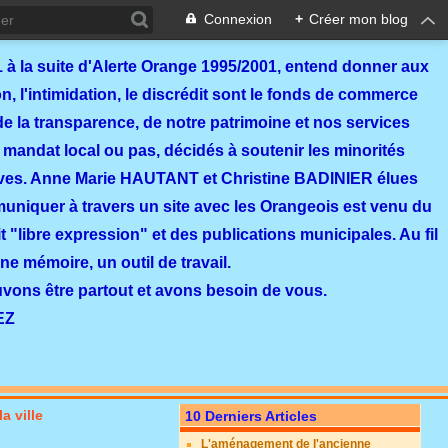
Connexion
+
Créer mon blog
 à la suite d'Alerte Orange 1995/2001, entend donner aux
, l'intimidation, le discrédit sont le fonds de commerce
de la transparence, de notre patrimoine et nos services
 mandat local ou pas, décidés à soutenir les minorités
ves. Anne Marie HAUTANT et Christine BADINIER élues
mmuniquer à travers un site avec les Orangeois est venu du
 "libre expression" et des publications municipales. Au fil
ne mémoire, un outil de travail.
ouvons être partout et avons besoin de vous.
EZ
a ville
10 Derniers Articles
L'aménagement de l'ancienne