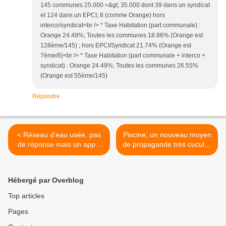
145 communes 25.000 =&gt; 35.000 dont 39 dans un syndicat
et 124 dans un EPCI, 8 (comme Orange) hors
interco/syndicat<br /> * Taxe Habitation (part communale) :
Orange 24.49%; Toutes les communes 18.86% (Orange est
128ème/145) ; hors EPCI/Syndicat 21.74% (Orange est
7ème/8)<br /> * Taxe Habitation (part communale + interco +
syndicat) : Orange 24.49%; Toutes les communes 26.55%
(Orange est 55ème/145)
Répondre
< Réseau d'eau usée, pas
Piscine; un nouveau moyen
de réponse mais un appel
de propagande très cucul la
d'offre?
praline. >
Hébergé par Overblog
Top articles
Pages