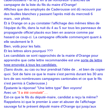
caderoussiens - et ils y en a de nombreux- d'affiches de
campagne de la liste du fils du maire d'Orange!
Affiches que des employés de Caderousse ont dû recouvrir par
des feuilles blanches y passant l'après midi du mercredi 6
mars...voir photo.
Et à Orange on a pu constater l'affichage des mêmes têtes de
l'équipe du fils, dans la nuit du 4 au 5 sur tous les panneaux de
propagande officiel placés eux bien en avance comme par
hasard ce coup-ci. La campagne officielle commençant quant à
elle seulement le 9.
Bien, voilà pour les faits.
Et les lettres alors pourquoi ???
Les candidats se sont rapprochés de la mairie d'Orange pour
apprendre que cette lettre recommandée est une
sorte de lettre
type envoyée à tous les candidats.
(Sans doute, au cas ou leur prendrait l'idée de ...et bien de copier
quoi. Soit de faire ce que le maire s'est permis durant les 30 ans
lors de ses nombreuses campagnes cantonales et ce que le fils
s'est permis à Caderousse.)
Épatante la réponse! "Une lettre type" Ben voyons!
Avec un
"il a été constaté"....
Est-ce que le fils du député-maire, candidat a reçu la même?
Rappelons ici que le premier à user et abuser de l'affichage
sauvage fut le présent député maire d'Orange qui jusqu'aux