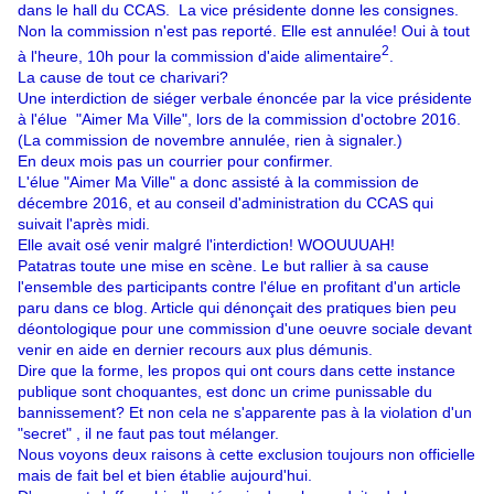
dans le hall du CCAS. La vice présidente donne les consignes.
Non la commission n'est pas reporté. Elle est annulée! Oui à tout
2
à l'heure, 10h pour la commission d'aide alimentaire
.
La cause de tout ce charivari?
Une interdiction de siéger verbale énoncée par la vice présidente
à l'élue "Aimer Ma Ville", lors de la commission d'octobre 2016.
(La commission de novembre annulée, rien à signaler.)
En deux mois pas un courrier pour confirmer.
L'élue "Aimer Ma Ville" a donc assisté à la commission de
décembre 2016, et au conseil d'administration du CCAS qui
suivait l'après midi.
Elle avait osé venir malgré l'interdiction! WOOUUUAH!
Patatras toute une mise en scène. Le but rallier à sa cause
l'ensemble des participants contre l'élue en profitant d'un article
paru dans ce blog. Article qui dénonçait des pratiques bien peu
déontologique pour une commission d'une oeuvre sociale devant
venir en aide en dernier recours aux plus démunis.
Dire que la forme, les propos qui ont cours dans cette instance
publique sont choquantes, est donc un crime punissable du
bannissement? Et non cela ne s'apparente pas à la violation d'un
"secret" , il ne faut pas tout mélanger.
Nous voyons deux raisons à cette exclusion toujours non officielle
mais de fait bel et bien établie aujourd'hui.