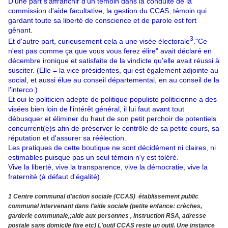
D'une part s'affranchir d'un témoin dans la conduite de la
commission d'aide facultative, la gestion du CCAS, témoin qui
gardant toute sa liberté de conscience et de parole est fort
gênant.
3
Et d'autre part, curieusement cela a une visée électorale
."Ce
n'est pas comme ça que vous vous ferez élire" avait déclaré en
décembre ironique et satisfaite de la vindicte qu'elle avait réussi à
susciter. (Elle = la vice présidentes, qui est également adjointe au
social, et aussi élue au conseil départemental, en au conseil de la
l'interco.)
Et oui le politicien adepte de politique populiste politicienne a des
visées bien loin de l'intérêt général, il lui faut avant tout
débusquer et éliminer du haut de son petit perchoir de potentiels
concurrent(e)s afin de préserver le contrôle de sa petite cours, sa
réputation et d'assurer sa réélection.
Les pratiques de cette boutique ne sont décidément ni claires, ni
estimables puisque pas un seul témoin n'y est toléré.
Vive la liberté, vive la transparence, vive la démocratie, vive la
fraternité (à défaut d'égalité)
1
Centre communal d'action sociale (CCAS) établissement public
communal intervenant dans l'aide sociale
(petite enfance: crèches,
garderie communale,;aide aux personnes , instruction RSA, adresse
postale sans domicile fixe etc) L'outil CCAS reste un outil. Une instance