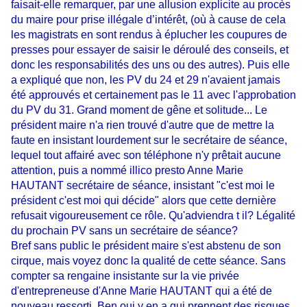
faisait-elle remarquer, par une allusion explicite au procès
du maire pour prise illégale d’intérêt, (où à cause de cela
les magistrats en sont rendus à éplucher les coupures de
presses pour essayer de saisir le déroulé des conseils, et
donc les responsabilités des uns ou des autres). Puis elle
a expliqué que non, les PV du 24 et 29 n'avaient jamais
été approuvés et certainement pas le 11 avec l'approbation
du PV du 31. Grand moment de gêne et solitude... Le
président maire n'a rien trouvé d'autre que de mettre la
faute en insistant lourdement sur le secrétaire de séance,
lequel tout affairé avec son téléphone n'y prêtait aucune
attention, puis a nommé illico presto Anne Marie
HAUTANT secrétaire de séance, insistant "c'est moi le
président c'est moi qui décide" alors que cette dernière
refusait vigoureusement ce rôle. Qu'adviendra t il? Légalité
du prochain PV sans un secrétaire de séance?
Bref sans public le président maire s'est abstenu de son
cirque, mais voyez donc la qualité de cette séance. Sans
compter sa rengaine insistante sur la vie privée
d'entrepreneuse d'Anne Marie HAUTANT qui a été de
nouveau ressorti. Ben oui y en a qui prennent des risques