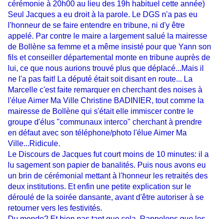
cérémonie à 20h00 au lieu des 19h habituel cette année)
Seul Jacques a eu droit à la parole. Le DGS n'a pas eu
l'honneur de se faire entendre en tribune, ni d'y être
appelé. Par contre le maire a largement salué la mairesse
de Bollène sa femme et a même insisté pour que Yann son
fils et conseiller départemental monte en tribune auprès de
lui, ce que nous aurions trouvé plus que déplacé...Mais il
ne l'a pas fait! La député était soit disant en route... La
Marcelle c'est faite remarquer en cherchant des noises à
l'élue Aimer Ma Ville Christine BADINIER, tout comme la
mairesse de Bollène qui s'était elle
immiscer
contre le
groupe d'élus "communaux interco" cherchant à prendre
en défaut avec son téléphone/photo l'élue Aimer Ma
Ville...Ridicule.
Le Discours de Jacques fut court moins de 10 minutes: il a
lu sagement son papier de banalités. Puis nous avons eu
un brin de cérémonial mettant à l'honneur les retraités des
deux institutions. Et enfin une petite explication sur le
déroulé de la soirée dansante, avant d'être autoriser à se
retourner vers les festivités.
Du monde? Et bien pas tant que cela. Rappelons que les