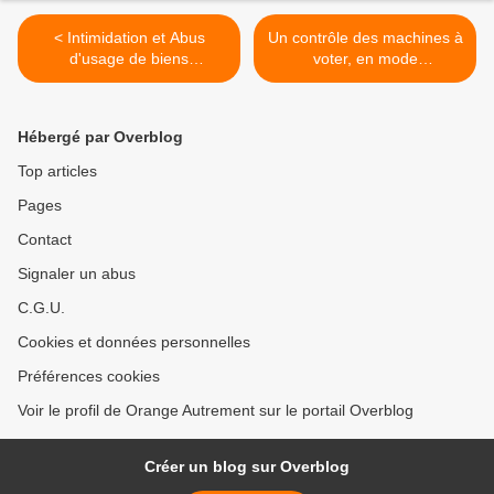
< Intimidation et Abus
Un contrôle des machines à
d'usage de biens
voter, en mode
publics...ça continu.
vote...commique et peu
crédible. >
Hébergé par Overblog
Top articles
Pages
Contact
Signaler un abus
C.G.U.
Cookies et données personnelles
Préférences cookies
Voir le profil de Orange Autrement sur le portail Overblog
Créer un blog sur Overblog