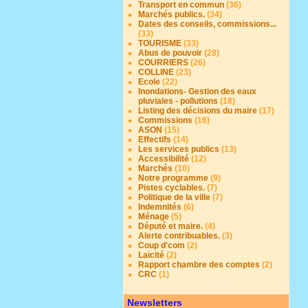
Transport en commun
(36)
Marchés publics.
(34)
Dates des conseils, commissions...
(33)
TOURISME
(33)
Abus de pouvoir
(28)
COURRIERS
(26)
COLLINE
(23)
Ecole
(22)
Inondations- Gestion des eaux
pluviales - pollutions
(18)
Listing des décisions du maire
(17)
Commissions
(16)
ASON
(15)
Effectifs
(14)
Les services publics
(13)
Accessibilité
(12)
Marchés
(10)
Notre programme
(9)
Pistes cyclables.
(7)
Politique de la ville
(7)
Indemnités
(6)
Ménage
(5)
Député et maire.
(4)
Alerte contribuables.
(3)
Coup d'com
(2)
Laïcité
(2)
Rapport chambre des comptes
(2)
CRC
(1)
Newsletters