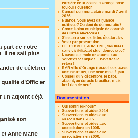
carrière de la colline d'Orange pose
toujours question!
Conseil communautaire mardi 7 avril
2026
Nuance, vous avez dit nuance
politique? Ou déni de démocratie?
Commission municipale de contrôle
des listes électorales.
S'inscrire sur les listes électorales
Voter par procuration
 part de notre
ELECTION EUROPEENE, des listes
sans visibilité...et plus: démocratie?
il ne sait plus
Neuves six mois en attente aux
services techiques ... navettes le
retour!
ander de célébrer
RAR ville d'Orange (recueil des actes
administratifs) une belle mise à jour .
Conseil du 9 décembre, le papa
absent, un déroulé brouillon, mais
qualité d'Officier
bref rien de neuf.
er un adjoint déjà
Documentation
Qui sommes-nous?
Subventions et aides 2014
Subventions et aides aux
ganisé son
associations 2015 .
Subventions et aides aux
associations en 1995.
Subventions et aides aux
s et Anne Marie
associations en 2000.