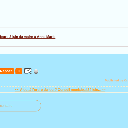
lettre 3 juin du maire à Anne Marie
Repost
0
Published by Or
<< Ajout à l'ordre du jour?
Conseil municipal 24 juin... >>
mentaire