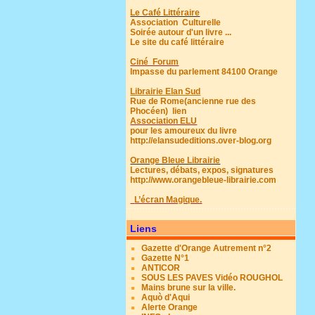
Le Café Littéraire
Association Culturelle
Soirée autour d'un livre ...
Le site du café littéraire
Ciné Forum
Impasse du parlement 84100 Orange
Librairie Elan Sud
Rue de Rome(ancienne rue des
Phocéen)
lien
Association ELU
pour les amoureux du livre
http://elansudeditions.over-blog.org
Orange Bleue Librairie
Lectures, débats, expos, signatures
http://www.orangebleue-librairie.com
L’écran Magique.
Liens
Gazette d'Orange Autrement n°2
Gazette N°1
ANTICOR
SOUS LES PAVES Vidéo ROUGHOL
Mains brune sur la ville.
Aquò d'Aqui
Alerte Orange