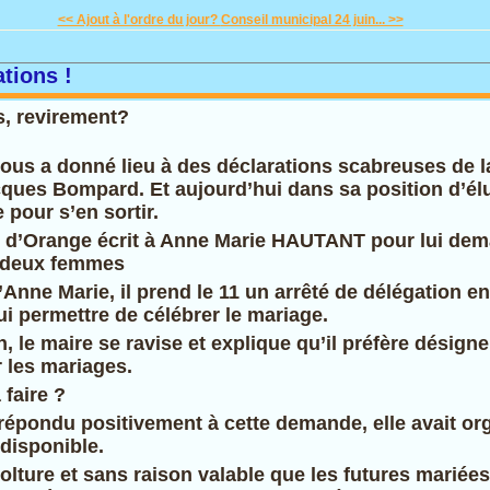
<< Ajout à l'ordre du jour?
Conseil municipal 24 juin... >>
ations !
s, revirement?
ous a donné lieu à des déclarations scabreuses de la
ques Bompard. Et aujourd’hui dans sa position d’élu, 
e pour s’en sortir.
re d’Orange écrit à Anne Marie HAUTANT pour lui dem
e deux femmes
’Anne Marie, il prend le 11 un arrêté de délégation en 
lui permettre de célébrer le mariage.
in, le maire se ravise et explique qu’il préfère désign
r les mariages.
 faire ?
répondu positivement à cette demande, elle avait or
disponible.
olture et sans raison valable que les futures mariée