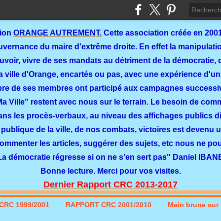
tion
ORANGE AUTREMENT.
Cette association créée en 2001
ernance du maire d'extrême droite. En effet la manipulation
ouvoir, vivre de ses mandats au détriment de la démocratie, 
a ville d'Orange, encartés ou pas, avec une expérience d'un
re de ses membres ont participé aux campagnes successi
 Ma Ville" restent avec nous sur le terrain. Le besoin de co
dans les procès-verbaux, au niveau des affichages publics dit
 publique de la ville, de nos combats, victoires est devenu u
commenter les articles, suggérer des sujets, etc nous ne p
La démocratie régresse si on ne s'en sert pas" Daniel IBAN
Bonne lecture. Merci pour vos visites.
Dernier Rapport CRC 2013-2017
CRC 1999/2001
RAPPORT CRC 2001/2010
Main brune sur l