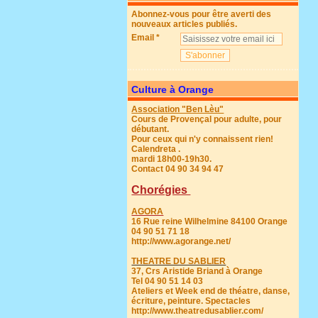
Abonnez-vous pour être averti des
nouveaux articles publiés.
Email
Culture à Orange
Association "Ben Lèu"
Cours de Provençal pour adulte, pour
débutant.
Pour ceux qui n'y connaissent rien!
Calendreta .
mardi 18h00-19h30.
Contact 04 90 34 94 47
Chorégies
AGORA
16 Rue reine Wilhelmine 84100 Orange
04 90 51 71 18
http://www.agorange.net/
THEATRE DU SABLIER
37, Crs Aristide Briand à Orange
Tel 04 90 51 14 03
Ateliers et Week end de théatre, danse,
écriture, peinture. Spectacles
http://www.theatredusablier.com/