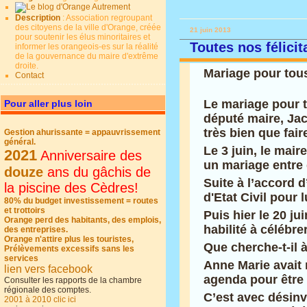
Description
: Association regroupant
des citoyens de la ville d'Orange, créée
21 juin 2013
pour soutenir les élus minoritaires et
Toutes nos félicit
informer les orangeois-es sur la réalité
de la gouvernance du maire d'extrême
droite.
Mariage pour tou
Contact
Le mariage pour t
Pour aller plus loin
député maire, Jac
très bien que fair
Gestion ahurissante = appauvrissement
général.
Le 3 juin, le mai
2021
Anniversaire des
un mariage entr
douze
ans du gâchis de
Suite à l’accord d
la piscine des Cèdres!
d'Etat Civil pour 
80% du budget investissement = routes
et trottoirs
Puis hier le 20 ju
Orange perd des habitants, des emplois,
habilité à célébre
des entreprises.
Orange n'attire plus les touristes,
Que cherche-t-il à
Prélèvements excessifs sans les
services
Anne Marie avait 
lien vers facebook
agenda pour être 
Consulter les rapports de la chambre
régionale des comptes.
C’est avec désinv
2001 à 2010 clic ici