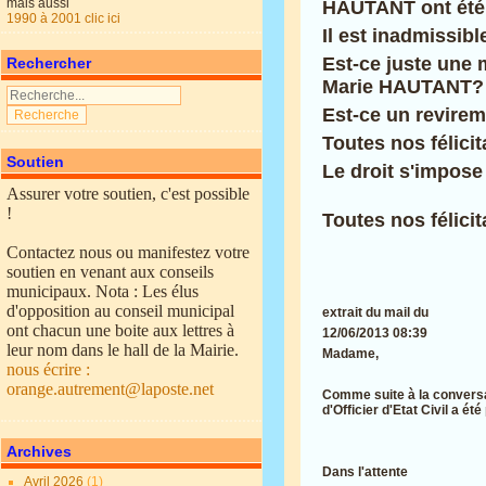
mais aussi
HAUTANT ont été 
1990 à 2001 clic ici
Il est inadmissib
Est-ce juste une 
Rechercher
Marie HAUTANT?
Est-ce un revire
Toutes nos félicit
Soutien
Le droit s'impose
Assurer votre soutien, c'est possible
!
Toutes nos félici
Contactez nous ou manifestez votre
soutien en venant aux conseils
municipaux. Nota : Les élus
d'opposition au conseil municipal
extrait du mail du
ont chacun une boite aux lettres à
12/06/2013 08:39
leur nom dans le hall de la Mairie.
Madame,
nous écrire :
orange.autrement@laposte.net
Comme suite à la conversat
d'Officier d'Etat Civil a été
Archives
Dans l'attente
Avril 2026
(1)