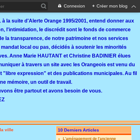
Connexion
+
Créer mon blog
 à la suite d'Alerte Orange 1995/2001, entend donner aux
, l'intimidation, le discrédit sont le fonds de commerce
de la transparence, de notre patrimoine et nos services
 mandat local ou pas, décidés à soutenir les minorités
ves. Anne Marie HAUTANT et Christine BADINIER élues
mmuniquer à travers un site avec les Orangeois est venu du
 "libre expression" et des publications municipales. Au fil
ne mémoire, un outil de travail.
ouvons être partout et avons besoin de vous.
EZ
a ville
10 Derniers Articles
L'aménagement de l'ancienne