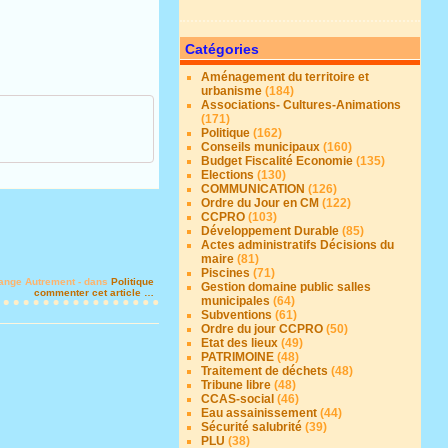
Catégories
Aménagement du territoire et
urbanisme
(184)
Associations- Cultures-Animations
(171)
Politique
(162)
Conseils municipaux
(160)
Budget Fiscalité Economie
(135)
Elections
(130)
COMMUNICATION
(126)
Ordre du Jour en CM
(122)
CCPRO
(103)
Développement Durable
(85)
Actes administratifs Décisions du
maire
(81)
Piscines
(71)
ange Autrement
-
dans
Politique
Gestion domaine public salles
commenter cet article
…
municipales
(64)
Subventions
(61)
Ordre du jour CCPRO
(50)
Etat des lieux
(49)
PATRIMOINE
(48)
Traitement de déchets
(48)
Tribune libre
(48)
CCAS-social
(46)
Eau assainissement
(44)
Sécurité salubrité
(39)
PLU
(38)