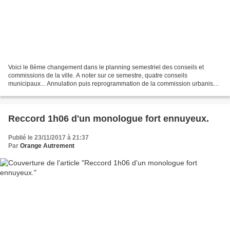
Voici le 8ème changement dans le planning semestriel des conseils et
commissions de la ville. A noter sur ce semestre, quatre conseils
municipaux... Annulation puis reprogrammation de la commission urbanisme
du 11 octobre... http://www.orange-autrement.fr/2017/10/demain-la-
commission-urbanisme-aura-bien-lieu.a-cause-du-plu.html...
Reccord 1h06 d'un monologue fort ennuyeux.
Publié le 23/11/2017 à 21:37
Par
Orange Autrement