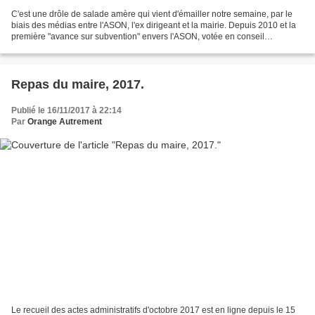
C'est une drôle de salade amère qui vient d'émailler notre semaine, par le
biais des médias entre l'ASON, l'ex dirigeant et la mairie. Depuis 2010 et la
première "avance sur subvention" envers l'ASON, votée en conseil
municipal, Anne Marie HAUTANT, et...
Repas du maire, 2017.
Publié le 16/11/2017 à 22:14
Par
Orange Autrement
Le recueil des actes administratifs d'octobre 2017 est en ligne depuis le 15